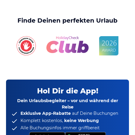
Finde Deinen perfekten Urlaub
Hol Dir die App!
Dein Urlaubsbegleiter – vor und während der
Reise
Exklusive App-Rabatte
auf Deine Buchungen
Komplett kostenlos,
keine Werbung
Alle Buchungsinfos immer griffbereit