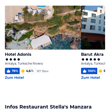
Hotel Adonis
Barut Akra & 
Antalya, Türkische Riviera
Antalya, Türkische 
78
%
4,6
/
6
100
%
5,1
/
6
187 Bew.
Zum Hotel
Zum Hotel
Infos Restaurant Stella's Manzara