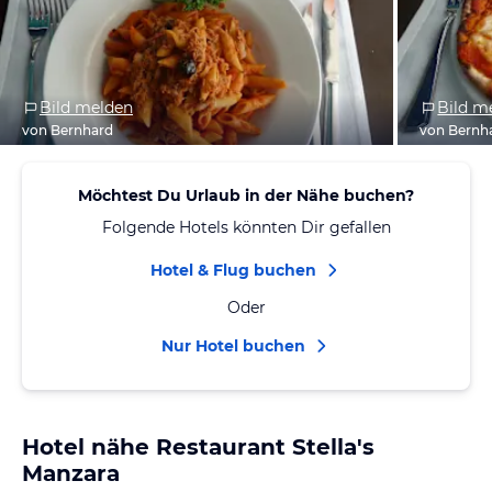
Bild melden
Bild m
von Bernhard
von Bernh
Möchtest Du Urlaub in der Nähe buchen?
Folgende Hotels könnten Dir gefallen
Hotel & Flug buchen
Oder
Nur Hotel buchen
Hotel nähe Restaurant Stella's
Manzara