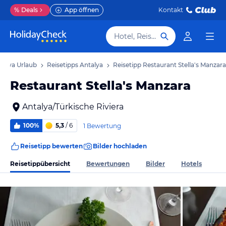
%
Deals
App öffnen
Kontakt
Hotel, Reiseziel
talya Urlaub
Reisetipps Antalya
Reisetipp Restaurant Stella's Manzara
Restaurant Stella's Manzara
Antalya/Türkische Riviera
100%
5,3
/ 6
1 Bewertung
Reisetipp bewerten
Bilder hochladen
Reisetippübersicht
Bewertungen
Bilder
Hotels