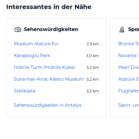
Interessantes in der Nähe
Sehenswürdigkeiten
Spor
Museum Atatürk Evi
Bronce T
2,9
km
Karaalioglu Park
Novanta T
3,0
km
Hidirlik Turm /Hidirlik Kulesi
Pearl Div
3,2
km
Suna-Inan-Kirac Kaleici Museum
Atatürk S
3,2
km
Steilküste
Flughafen
3,2
km
Sehenswürdigkeiten in Antalya
Sport- un