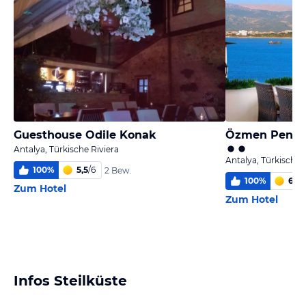
Guesthouse Odile Konak
Özmen Pensi
Antalya, Türkische Riviera
Antalya, Türkische 
100
%
5,5
/
6
2 Bew.
100
%
6,0
/
Zum Hotel
Zum Hotel
Infos Steilküste