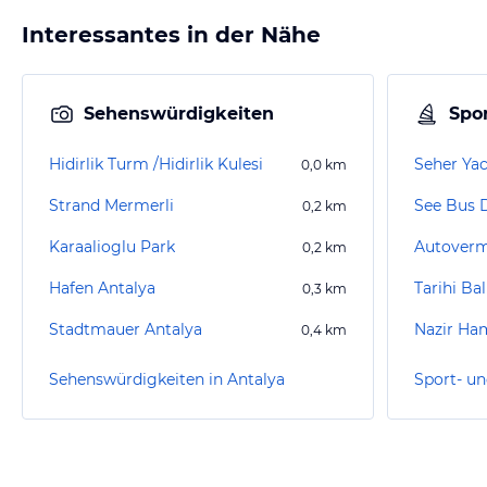
Interessantes in der Nähe
Sehenswürdigkeiten
Spor
Hidirlik Turm /Hidirlik Kulesi
Seher Ya
0,0
km
Strand Mermerli
See Bus 
0,2
km
Karaalioglu Park
Autoverm
0,2
km
Hafen Antalya
Tarihi Ba
0,3
km
Stadtmauer Antalya
Nazir H
0,4
km
Sehenswürdigkeiten in Antalya
Sport- un