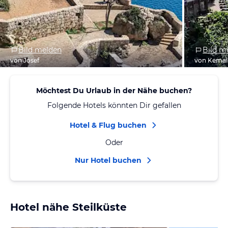
Bild melden
Bild m
von Josef
von Kemal
Möchtest Du Urlaub in der Nähe buchen?
Folgende Hotels könnten Dir gefallen
Hotel & Flug buchen
Oder
Nur Hotel buchen
Hotel nähe Steilküste