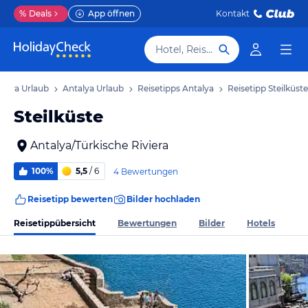
%
Deals
App öffnen
Kontakt
Hotel, Reiseziel
viera Urlaub
Antalya Urlaub
Reisetipps Antalya
Reisetipp Steilküste
Steilküste
Antalya/Türkische Riviera
100%
5,5
/ 6
4 Bewertungen
Reisetipp bewerten
Bilder hochladen
Reisetippübersicht
Bewertungen
Bilder
Hotels