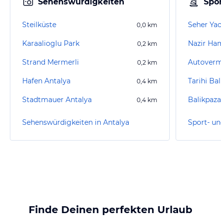
Sehenswürdigkeiten
Spor
Steilküste
Seher Ya
0,0
km
Karaalioglu Park
Nazir H
0,2
km
Strand Mermerli
Autoverm
0,2
km
Hafen Antalya
Tarihi Ba
0,4
km
Stadtmauer Antalya
Balikpaz
0,4
km
Sehenswürdigkeiten in Antalya
Sport- un
Finde Deinen perfekten Urlaub