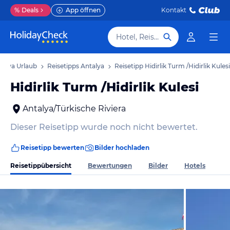
%
Deals
App öffnen
Kontakt
Hotel, Reiseziel
talya Urlaub
Reisetipps Antalya
Reisetipp Hidirlik Turm /Hidirlik Kulesi
Hidirlik Turm /Hidirlik Kulesi
Antalya/Türkische Riviera
Dieser Reisetipp wurde noch nicht bewertet.
Reisetipp bewerten
Bilder hochladen
Reisetippübersicht
Bewertungen
Bilder
Hotels