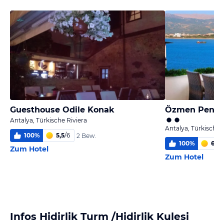
Guesthouse Odile Konak
Özmen Pensi
Antalya, Türkische Riviera
Antalya, Türkische 
100
%
5,5
/
6
2 Bew.
100
%
6,0
/
Zum Hotel
Zum Hotel
Infos Hidirlik Turm /Hidirlik Kulesi