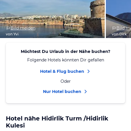
Bild melden
Bild m
von Yvi
von Dirk
Möchtest Du Urlaub in der Nähe buchen?
Folgende Hotels könnten Dir gefallen
Hotel & Flug buchen
Oder
Nur Hotel buchen
Hotel nähe Hidirlik Turm /Hidirlik
Kulesi