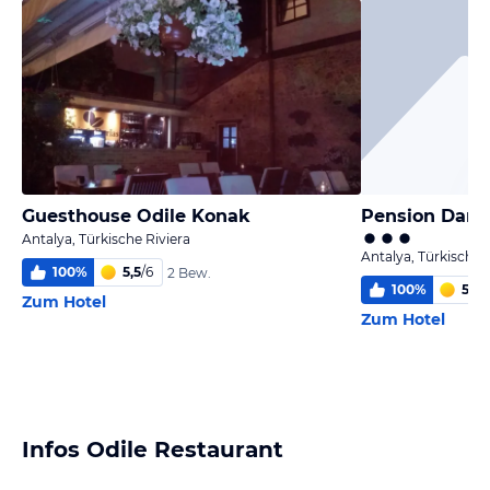
Guesthouse Odile Konak
Pension Dant
Antalya, Türkische Riviera
Antalya, Türkische 
100
%
5,5
/
6
2 Bew.
100
%
5,1
/
6
Zum Hotel
Zum Hotel
Infos Odile Restaurant