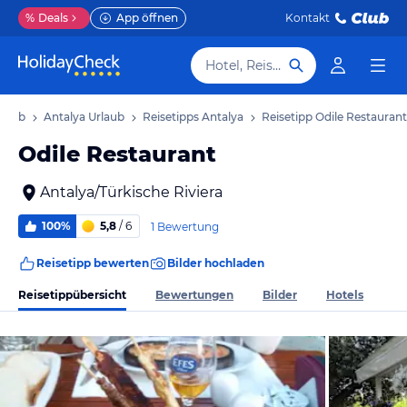
%
Deals
App öffnen
Kontakt
Hotel, Reiseziel
rlaub
Antalya Urlaub
Reisetipps Antalya
Reisetipp Odile Restaurant
Odile Restaurant
Antalya/Türkische Riviera
100%
5,8
/ 6
1 Bewertung
Reisetipp bewerten
Bilder hochladen
Reisetippübersicht
Bewertungen
Bilder
Hotels