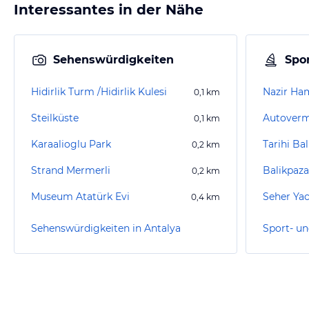
Interessantes in der Nähe
Sehenswürdigkeiten
Spor
Hidirlik Turm /Hidirlik Kulesi
Nazir H
0,1
km
Steilküste
Autoverm
0,1
km
Karaalioglu Park
Tarihi Ba
0,2
km
Strand Mermerli
Balikpaz
0,2
km
Museum Atatürk Evi
Seher Ya
0,4
km
Sehenswürdigkeiten in Antalya
Sport- un