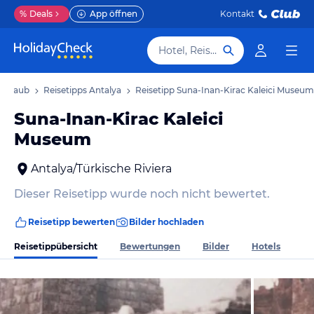
%
Deals
App öffnen
Kontakt
Hotel, Reiseziel
 Urlaub
Reisetipps Antalya
Reisetipp Suna-Inan-Kirac Kaleici Museum
Suna-Inan-Kirac Kaleici
Museum
Antalya/Türkische Riviera
Dieser Reisetipp wurde noch nicht bewertet.
Reisetipp bewerten
Bilder hochladen
Reisetippübersicht
Bewertungen
Bilder
Hotels