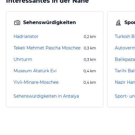
Interessantes in der Nähe
Sehenswürdigkeiten
Spor
Hadrianstor
Turkish 
0,2
km
Tekeli Mehmet Pascha Moschee
Autoverm
0,3
km
Uhrturm
Balikpaz
0,3
km
Museum Atatürk Evi
Tarihi Ba
0,4
km
Yivli-Minare-Moschee
Nazir H
0,4
km
Sehenswürdigkeiten in Antalya
Sport- un