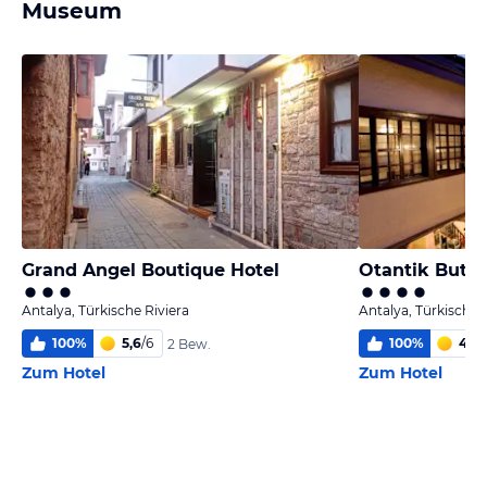
Museum
Grand Angel Boutique Hotel
Otantik Butik
Antalya, Türkische Riviera
Antalya, Türkische 
100
%
5,6
/
6
100
%
4,8
/
2 Bew.
Zum Hotel
Zum Hotel