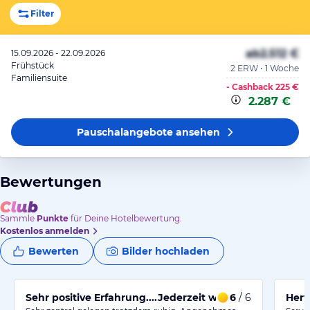
Filter
ab
2.512 €
15.09.2026 - 22.09.2026
Frühstück
2 ERW • 1 Woche
Familiensuite
- Cashback
225 €
2.287 €
Pauschalangebote
ansehen
Bewertungen
Sammle
Punkte
für Deine Hotelbewertung.
Kostenlos anmelden
Bewerten
Bilder hochladen
Sehr positive Erfahrung....Jederzeit wieder!
6
/ 6
Herv