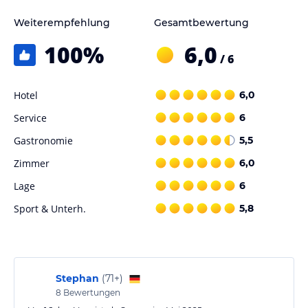
eine Auswahl an erfrischenden Getränken, Alkohol und Cocktails.
Weiterempfehlung
Gesamtbewertung
Sport und Unterhaltung
100
%
6,0
/ 6
Das Hotel verfügt über einen Außenpool, der zur Entspannung
einlädt. Liegen und Sonnenschirme stehen zur Verfügung.
Hotel
6,0
Hinweis:
Verfasst von HolidayCheck mit Hilfe von KI. Alle
Service
Angaben ohne Gewähr. Bitte lies vor der Buchung die
6
verbindlichen
Angebotsdetails
des jeweiligen Veranstalters.
Gastronomie
5,5
Zimmer
6,0
Lage
6
Sport & Unterh.
5,8
Stephan
(
71+
)
8
Bewertungen