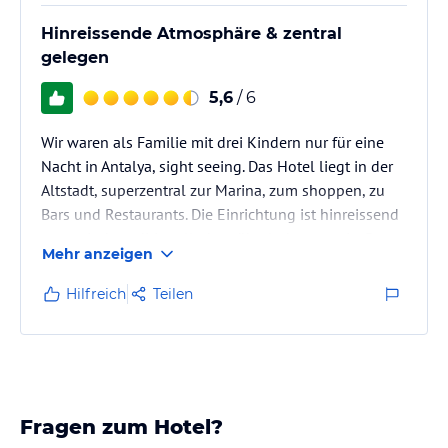
Hinreissende Atmosphäre & zentral
gelegen
5,6
/ 6
Wir waren als Familie mit drei Kindern nur für eine
Nacht in Antalya, sight seeing. Das Hotel liegt in der
Altstadt, superzentral zur Marina, zum shoppen, zu
Bars und Restaurants. Die Einrichtung ist hinreissend
osmanisch traditionell ohne überladen zu sein. Das
Mehr anzeigen
Personal ist sehr freundlich, hilfsbereit und
sprachlich fit. Der Innenhof lädt zum Verweilen bei
Hilfreich
Teilen
Chai oder Raki ein, der Pool ist nicht riesig aber
sauber und sehr gut für einen kleinen Abkühl Trip in
der Mittagspause.
Fazit: Preis-Leistung super, tolle…
Fragen zum Hotel?