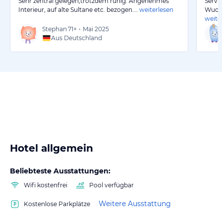
Sehr zentral gelegen,trotzdem ruhig. Angenehmes
Servi
Interieur, auf alte Sultane etc. bezogen.…
weiterlesen
Wucht
weite
Stephan
71+
•
Mai 2025
Aus Deutschland
Hotel allgemein
Beliebteste Ausstattungen:
Wifi kostenfrei
Pool verfügbar
Weitere Ausstattung
Kostenlose Parkplätze