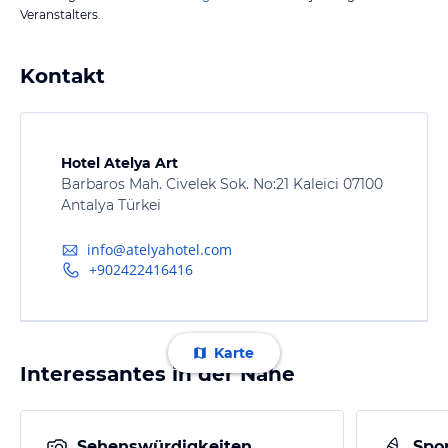
Veranstalters.
Kontakt
Hotel Atelya Art
Barbaros Mah. Civelek Sok. No:21 Kaleici 07100
Antalya Türkei
info@atelyahotel.com
+902422416416
Karte
Interessantes in der Nähe
Sehenswürdigkeiten
Spor