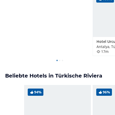
Hotel Urc
Antalya, T
17m
Beliebte Hotels in Türkische Riviera
94%
96%