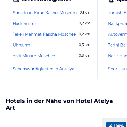
Suna-Inan-Kirac Kaleici Museum
0,1
km
Turkish 
Hadrianstor
0,2
km
Balikpaz
Tekeli Mehmet Pascha Moschee
0,2
km
Autoverm
Uhrturm
0,3
km
Tarihi Ba
Yivli-Minare-Moschee
0,3
km
Nazir H
Sehenswürdigkeiten in Antalya
Sport- un
Hotels in der Nähe von Hotel Atelya
Art
100%