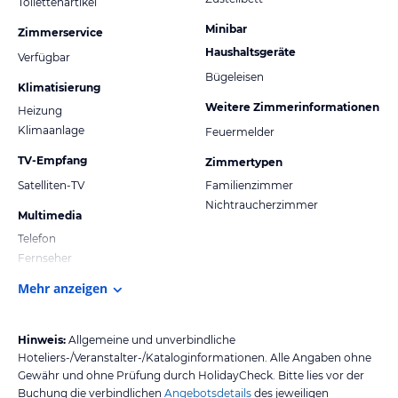
Toilettenartikel
Minibar
Zimmerservice
Haushaltsgeräte
Verfügbar
Bügeleisen
Klimatisierung
Weitere Zimmerinformationen
Heizung
Klimaanlage
Feuermelder
TV-Empfang
Zimmertypen
Satelliten-TV
Familienzimmer
Nichtraucherzimmer
Multimedia
Telefon
Fernseher
Mehr anzeigen
Hinweis:
Allgemeine und unverbindliche
Hoteliers-/Veranstalter-/Kataloginformationen. Alle Angaben ohne
Gewähr und ohne Prüfung durch HolidayCheck. Bitte lies vor der
Buchung die verbindlichen
Angebotsdetails
des jeweiligen