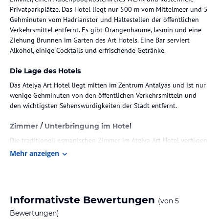
Privatparkplätze. Das Hotel liegt nur 500 m vom Mittelmeer und 5
Gehminuten vom Hadrianstor und Haltestellen der öffentlichen
Verkehrsmittel entfernt. Es gibt Orangenbäume, Jasmin und eine
Ziehung Brunnen im Garten des Art Hotels. Eine Bar serviert
Alkohol, einige Cocktails und erfrischende Getränke.
Die Lage des Hotels
Das Atelya Art Hotel liegt mitten im Zentrum Antalyas und ist nur
wenige Gehminuten von den öffentlichen Verkehrsmitteln und
den wichtigsten Sehenswürdigkeiten der Stadt entfernt.
Zimmer / Unterbringung im Hotel
Die traditionell osmanischen Zimmer im Atelya Art Hotel verfügen
über Holzböden, handgewebte Teppichböden und traditionelle
Mehr anzeigen
Möbel. Einige Zimmer verfügen über einen separaten
Wohnbereich und eine Küche. Zur Ausstattung gehören auch ein
eigenes Bad und eine Klimaanlage.
Informativste Bewertungen
(von
5
Gastronomie im Hotel
Bewertungen)
Das Hotel serviert täglich ein nahrhaftes Frühstück. Die Bar bietet