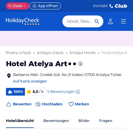
%
Deals
App öffnen
Kontakt
Hotel, Reiseziel
che Riviera Urlaub
Antalya Urlaub
Antalya Hotels
Hotel Atelya Art
Hotel Atelya Art
Barbaros Mah. Civelek Sok. No:21 Kaleici 07100 Antalya Türkei
Auf Karte anzeigen
5
Bewertungen
100%
6,0
/ 6
Bewerten
Hochladen
Merken
Hotelübersicht
Bewertungen
Bilder
Fragen