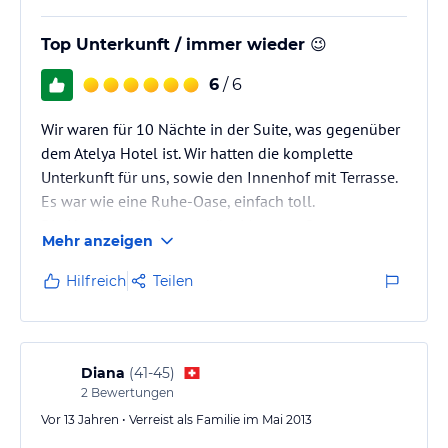
Top Unterkunft / immer wieder 😉
6
/ 6
Wir waren für 10 Nächte in der Suite, was gegenüber
dem Atelya Hotel ist. Wir hatten die komplette
Unterkunft für uns, sowie den Innenhof mit Terrasse.
Es war wie eine Ruhe-Oase, einfach toll.
Die Hotelmitarbeiter und der Manager Onur waren
Mehr anzeigen
absolut nett, hilfsbereit und zuvorkommend. Egal zu
welcher Zeit war immer einer der Hotelmitarbeiter vor
Hilfreich
Teilen
Ort.
Ein supertolles Team.
Zimmer, Sauberkeit und Frühstück waren einfach
Klasse.
Diana
(
41-45
)
2
Bewertungen
Bis bald Atelya-Team
Vor 13 Jahren • Verreist als Familie im Mai 2013