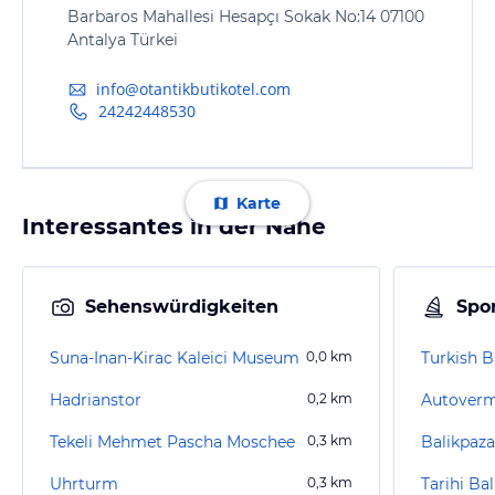
Barbaros Mahallesi Hesapçı Sokak No:14 07100
Antalya Türkei
info@otantikbutikotel.com
24242448530
Karte
Interessantes in der Nähe
Sehenswürdigkeiten
Spor
Suna-Inan-Kirac Kaleici Museum
0,0
km
Turkish 
Hadrianstor
0,2
km
Autoverm
Tekeli Mehmet Pascha Moschee
0,3
km
Balikpaz
Uhrturm
0,3
km
Tarihi Ba