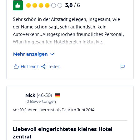
Hinweis:
Verfasst von HolidayCheck mit Hilfe von KI. Alle
3,8
/ 6
Angaben ohne Gewähr. Bitte lies vor der Buchung die
verbindlichen
Angebotsdetails
des jeweiligen Veranstalters.
Sehr schön in der Altstadt gelegen, insgesamt, wie
der Name schon sagt, sehr authentisch, kein
Autoverkehr... Ausgesprochen freundliches Personal,
Wlan im gesamten Hotelbereich inklusive.
Beschaffenheit des Hotels sehr gut, jetzt muss es
Mehr anzeigen
allerdings gepflegt und investiert werden, um den
Zustand zu erhalten!
Hilfreich
Teilen
Das Zimmer war sehr klein, aber für 5 Nächte völlig
ausreichend, einen 2-wöchigen Urlaub möchte ich
hier eher ausschließen. Aufgrund der Schräge war die
morgendliche Rasur nur in gebückter Haltung…
Nick
(
46-50
)
10
Bewertungen
Vor 10 Jahren • Verreist als Paar im Juni 2014
Liebevoll eingerichtetes kleines Hotel
zentral