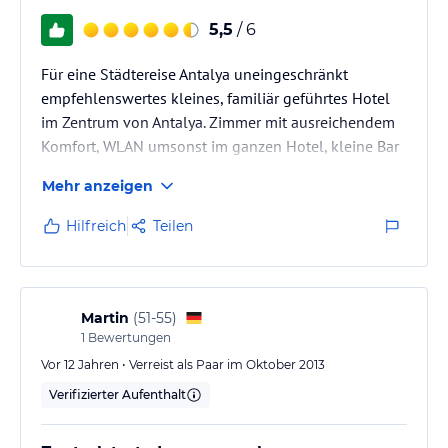
5,5
/ 6
Für eine Städtereise Antalya uneingeschränkt
empfehlenswertes kleines, familiär geführtes Hotel
im Zentrum von Antalya. Zimmer mit ausreichendem
Komfort, WLAN umsonst im ganzen Hotel, kleine Bar
und Restaurant mit guter Küche. Super freundliches
Mehr anzeigen
Personal. Am Frühstücksbuffet sollte man keine
Wunder erwarten, aber uns hat es gut ausgereicht.
Hilfreich
Teilen
Martin
(
51-55
)
1
Bewertungen
Vor 12 Jahren • Verreist als Paar im Oktober 2013
Verifizierter Aufenthalt