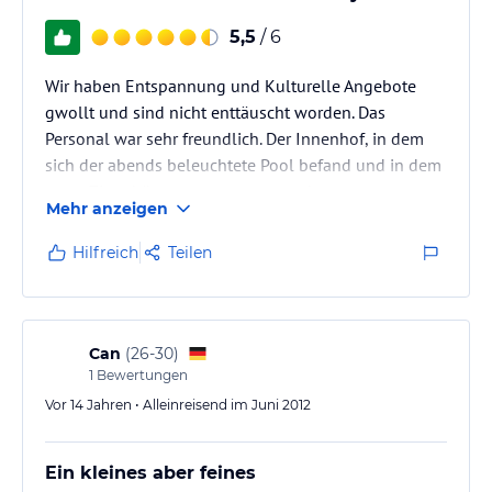
5,5
/ 6
Wir haben Entspannung und Kulturelle Angebote
gwollt und sind nicht enttäuscht worden. Das
Personal war sehr freundlich. Der Innenhof, in dem
sich der abends beleuchtete Pool befand und in dem
unter Zitrusbäumen gegessen wurde war
Mehr anzeigen
bezaubernd. Das Hotel liegt inmitten der Altstadt,
man ist in 15 Minuten mit der Straßenbahn im
Hilfreich
Teilen
Museum oder am Strand und zu Fuss in 5 Minuten im
Basar etc.Wir werden gerne wieder dieses Hotel
wählen.
Can
(
26-30
)
1
Bewertungen
Vor 14 Jahren • Alleinreisend im Juni 2012
Ein kleines aber feines