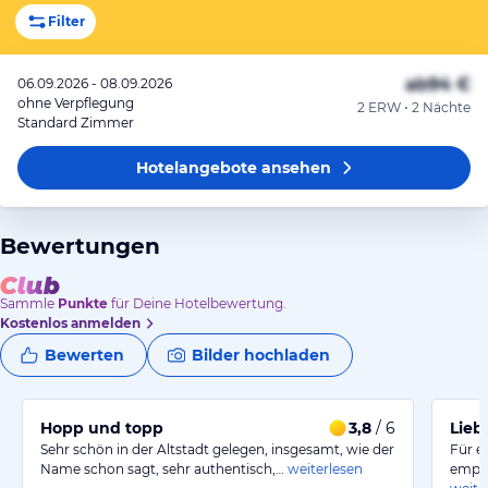
Filter
ab
94 €
06.09.2026 - 08.09.2026
ohne Verpflegung
2 ERW • 2 Nächte
Standard Zimmer
Hotelangebote
ansehen
Bewertungen
Sammle
Punkte
für Deine Hotelbewertung.
Kostenlos anmelden
Bewerten
Bilder hochladen
Hopp und topp
3,8
/ 6
Lieb
Sehr schön in der Altstadt gelegen, insgesamt, wie der
Für e
Name schon sagt, sehr authentisch,…
weiterlesen
empfe