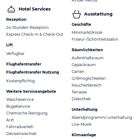
Kinder Menüs
Hotel Services
Ausstattung
Rezeption
Geschäfte
24-Stunden-Rezeption
Minimarkt/Kiosk
Express Check-In & Check-Out
Friseur-/Schönheitssalon
Lift
Räumlichkeiten
Verfügbar
Aufenthaltsraum
Flughafentransfer
Gepäckraum
Garten
Flughafentransfer Nutzung
Grillmöglichkeiten
Kostenpflichtig
Raucherbereich
Weitere Serviceangebote
Terrasse
Diskothek
Wäscheservice
Bügelservice
Unterhaltung
Chemische Reinigung
Abendprogramm/-unterhaltung
Arzt
Live-Musik
Fahrradverleih
Devisenwechsel
Klimaanlage