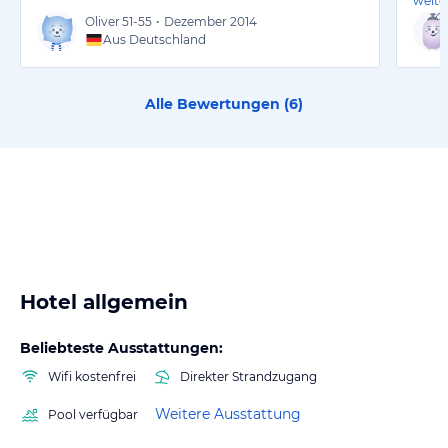
weite
Oliver
51-55
•
Dezember 2014
Aus Deutschland
Alle Bewertungen (
6
)
Hotel allgemein
Beliebteste Ausstattungen:
Wifi kostenfrei
Direkter Strandzugang
Weitere Ausstattung
Pool verfügbar