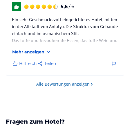
5,6
/ 6
Ein sehr Geschmacksvoll eingerichtetes Hotel, mitten
in der Altstadt von Antalya. Die Struktur vom Gebäude
einfach und im osmanischem Stil.
Das tolle und bezaubernde Essen, das tolle Wein und
natürlich das Personal alles in einem einfach sehr
Mehr anzeigen
schön.
War ein gelungener Kurztrip, werde wieder kommen .
Hilfreich
Teilen
Alle Bewertungen anzeigen
Fragen zum Hotel?