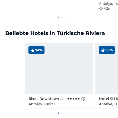
Antalya, T
42m
Beliebte Hotels in Türkische Riviera
94%
96%
Rixos Downtown Antalya
Antalya, Türkei
Antalya, T