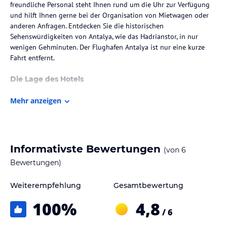
freundliche Personal steht Ihnen rund um die Uhr zur Verfügung
und hilft Ihnen gerne bei der Organisation von Mietwagen oder
anderen Anfragen. Entdecken Sie die historischen
Sehenswürdigkeiten von Antalya, wie das Hadrianstor, in nur
wenigen Gehminuten. Der Flughafen Antalya ist nur eine kurze
Fahrt entfernt.
Die Lage des Hotels
Das Otantik Hotel befindet sich im historischen Viertel Kaleici in
Mehr anzeigen
Antalya. Hier können Sie das authentische Flair der Stadt erleben
und die charmanten engen Gassen, historischen Gebäude und
traditionellen Märkte erkunden. Der Strand Mermerli liegt nur 300
m vom Hotel entfernt und lädt zum Entspannen und
Sonnenbaden ein. Die zentrale Lage des Hotels ermöglicht es
Informativste Bewertungen
(von
6
Ihnen, die Sehenswürdigkeiten und die Straßenbahn von Antalya
Bewertungen)
bequem zu Fuß zu erreichen. Der Flughafen Antalya ist nur eine
15-minütige Fahrt entfernt.
Weiterempfehlung
Gesamtbewertung
Zimmer / Unterbringung im Hotel
100
%
4,8
/ 6
Die Zimmer im Otantik Hotel sind im ottomanischen Stil
eingerichtet und verfügen über dunkle Holzmöbel und Sat-TV.