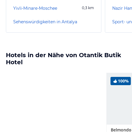
Yivli-Minare-Moschee
0,3
km
Nazir H
Sehenswürdigkeiten in Antalya
Sport- un
Hotels in der Nähe von Otantik Butik
Hotel
100%