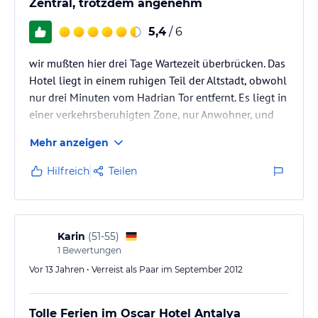
Zentral, trotzdem angenehm
5,4
/ 6
wir mußten hier drei Tage Wartezeit überbrücken. Das
Hotel liegt in einem ruhigen Teil der Altstadt, obwohl
nur drei Minuten vom Hadrian Tor entfernt. Es liegt in
einer verkehrsberuhigten Zone, nur Anwohner, und
gestattete trotz zentraler Lage eine angenehmen
Mehr anzeigen
Aufenthalt. Sehr freundliches Personal, reichhaltiges
Frühstück, Zimmer mit Klimaanlage.
Hilfreich
Teilen
Karin
(
51-55
)
1
Bewertungen
Vor 13 Jahren • Verreist als Paar im September 2012
Tolle Ferien im Oscar Hotel Antalya