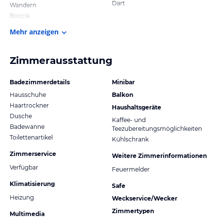
Dart
Wandern
Boccia
Mehr anzeigen
Zimmerausstattung
Badezimmerdetails
Minibar
Hausschuhe
Balkon
Haartrockner
Haushaltsgeräte
Dusche
Kaffee- und
Badewanne
Teezubereitungsmöglichkeiten
Toilettenartikel
Kühlschrank
Zimmerservice
Weitere Zimmerinformationen
Verfügbar
Feuermelder
Klimatisierung
Safe
Heizung
Weckservice/Wecker
Zimmertypen
Multimedia