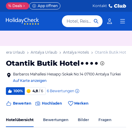
%
Deals
App öffnen
Kontakt
Hotel, Reiseziel
Riviera Urlaub
Antalya Urlaub
Antalya Hotels
Otantik Butik Hotel
Otantik Butik Hotel
Barbaros Mahallesi Hesapçı Sokak No:14 07100 Antalya Türkei
Auf Karte anzeigen
6
Bewertungen
100%
4,8
/ 6
Bewerten
Hochladen
Merken
Hotelübersicht
Bewertungen
Bilder
Fragen