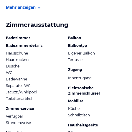
Mehr anzeigen
Zimmerausstattung
Badezimmer
Balkon
Badezimmerdetails
Balkontyp
Hausschuhe
Eigener Balkon
Haartrockner
Terrasse
Dusche
Zugang
WC
Innenzugang
Badewanne
Separates WC
Elektronische
Jacuzzi/Whirlpool
Zimmerschlüssel
Toilettenartikel
Mobiliar
Zimmerservice
Küche
Schreibtisch
Verfügbar
Stundenweise
Haushaltsgeräte