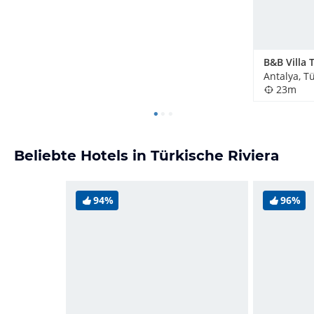
B&B Villa 
Antalya, T
23m
Beliebte Hotels in Türkische Riviera
94%
96%