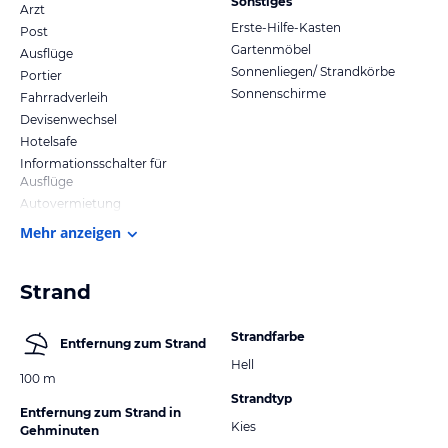
Sonstiges
Arzt
Erste-Hilfe-Kasten
Post
Gartenmöbel
Ausflüge
Sonnenliegen/ Strandkörbe
Portier
Sonnenschirme
Fahrradverleih
Devisenwechsel
Hotelsafe
Informationsschalter für
Ausflüge
Autovermietung
Mehr anzeigen
Strand
Strandfarbe
Entfernung zum Strand
Hell
100 m
Strandtyp
Entfernung zum Strand in
Kies
Gehminuten