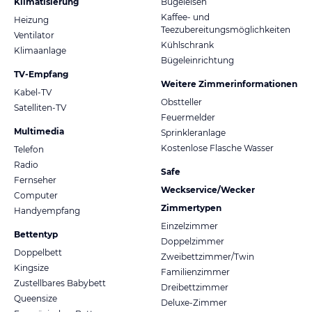
Klimatisierung
Bügeleisen
Kaffee- und
Heizung
Teezubereitungsmöglichkeiten
Ventilator
Kühlschrank
Klimaanlage
Bügeleinrichtung
TV-Empfang
Weitere Zimmerinformationen
Kabel-TV
Obstteller
Satelliten-TV
Feuermelder
Multimedia
Sprinkleranlage
Kostenlose Flasche Wasser
Telefon
Radio
Safe
Fernseher
Weckservice/Wecker
Computer
Zimmertypen
Handyempfang
Einzelzimmer
Bettentyp
Doppelzimmer
Doppelbett
Zweibettzimmer/Twin
Kingsize
Familienzimmer
Zustellbares Babybett
Dreibettzimmer
Queensize
Deluxe-Zimmer