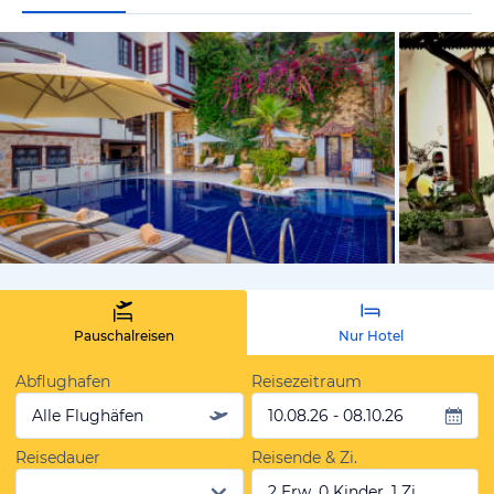
vom Hotelie
Pauschalreisen
Nur Hotel
Abflughafen
Reisezeitraum
Alle Flughäfen
10.08.26 - 08.10.26
Reisedauer
Reisende & Zi.
2 Erw, 0 Kinder, 1 Zi.