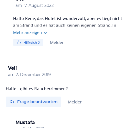
am
17. August 2022
Hallo Rene, das Hotel ist wundervoll, aber es liegt nicht
am Strand und es hat auch keinen eigenen Strand. In
wenigen Minuten bist Du aber zu Fuß am Stadtstrand.
Mehr anzeigen
Der ist immer überfüllt. Also zeitig da sein ! Für Kinder
Melden
Hilfreich
0
eher ungeeignet. Kein Sand zum spielen. Es wurden auf
Holzgerüsten Plattformen errichtet, wo dann die Liegen
dicht an dicht platziert wurden. Kann Man auch auf
Fotos, wenn man bei Google ,,Stadtstrand Antalya "
Veli
eingibt ,gut erkennen.
am
2. Dezember 2019
Hallo - gibt es Raucherzimmer ?
Frage beantworten
Melden
Mustafa