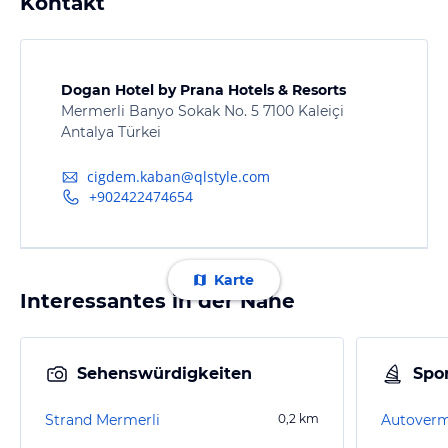
Kontakt
Dogan Hotel by Prana Hotels & Resorts
Mermerli Banyo Sokak No. 5 7100 Kaleiçi
Antalya Türkei
cigdem.kaban@qlstyle.com
+902422474654
Karte
Interessantes in der Nähe
Sehenswürdigkeiten
Spor
Strand Mermerli
0,2
km
Autoverm