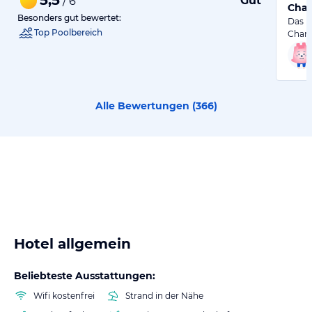
Gut
/ 6
Char
Besonders gut bewertet:
Das D
Top Poolbereich
Charm
Alle Bewertungen (
366
)
Hotel allgemein
Beliebteste Ausstattungen:
Wifi kostenfrei
Strand in der Nähe