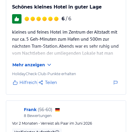
Schönes kleines Hotel in guter Lage
6
/ 6
kleines und feines Hotel im Zentrum der Altstadt mit
nur ca. 5 Geh-Minuten zum Hafen und 500m zur
nächsten Tram-Station. Abends war es sehr ruhig und
vom Nachtleben der umliegenden Lokale hat man
kaum etwas mitbekommen. Wir haben ein
Mehr anzeigen
Doppelzimmer Deluxe (20 Quadratmeter) gebucht,
das für unsere Zwecke ausreichend war. Das
HolidayCheck Club-Punkte erhalten
Frühstücks-Buffet war sehr abwechslungsreich und
Hilfreich
Teilen
lecker. Neben den landestypischen Kaltspeisen
wurden zusätzlich immer Rühr,-oder Spiegelei sowie
Omlett, Bratkartoffeln warmes Gemüse etc.…
Frank
(
56-60
)
8
Bewertungen
Vor 2 Monaten • Verreist als Paar im Juni 2026