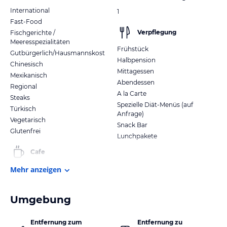
International
1
Fast-Food
Verpflegung
Fischgerichte /
Meeresspezialitäten
Frühstück
Gutbürgerlich/Hausmannskost
Halbpension
Chinesisch
Mittagessen
Mexikanisch
Abendessen
Regional
A la Carte
Steaks
Spezielle Diät-Menüs (auf
Türkisch
Anfrage)
Vegetarisch
Snack Bar
Glutenfrei
Lunchpakete
Cafe
Mehr anzeigen
Umgebung
Entfernung zum
Entfernung zu