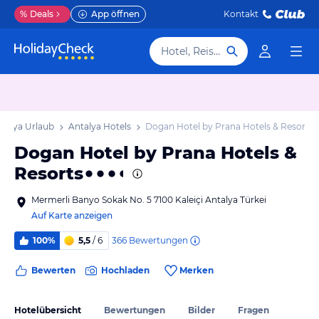
%
Deals
App öffnen
Kontakt
Hotel, Reiseziel
talya Urlaub
Antalya Hotels
Dogan Hotel by Prana Hotels & Resorts
Dogan Hotel by Prana Hotels &
Resorts
Mermerli Banyo Sokak No. 5 7100 Kaleiçi Antalya Türkei
Auf Karte anzeigen
366
Bewertungen
100%
5,5
/ 6
Bewerten
Hochladen
Merken
Hotelübersicht
Bewertungen
Bilder
Fragen