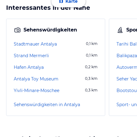
Karte
Interessantes in der Nähe
Sehenswürdigkeiten
Spor
Stadtmauer Antalya
0,1
km
Tarihi Ba
Strand Mermerli
0,1
km
Balikpaz
Hafen Antalya
0,2
km
Autoverm
Antalya Toy Museum
0,3
km
Seher Ya
Yivli-Minare-Moschee
0,3
km
Bootstou
Sehenswürdigkeiten in Antalya
Sport- un