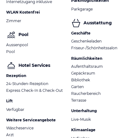
Parkmöglichkeiten
Internetzugang inklusive
Parkgarage
WLAN Kostenfrei
Zimmer
Ausstattung
Geschäfte
Pool
Geschenkeladen
Aussenpool
Friseur-/Schönheitssalon
Pool
Räumlichkeiten
Hotel Services
Aufenthaltsraum
Gepäckraum
Rezeption
Bibliothek
24-Stunden-Rezeption
Garten
Express Check-In & Check-Out
Raucherbereich
Terrasse
Lift
Verfügbar
Unterhaltung
Live-Musik
Weitere Serviceangebote
Wäscheservice
Klimaanlage
Arzt