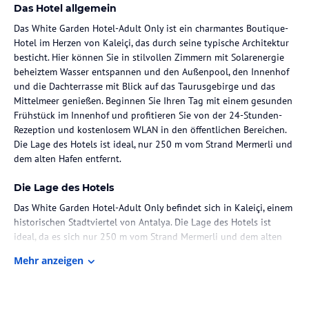
Das Hotel allgemein
Das White Garden Hotel-Adult Only ist ein charmantes Boutique-
Hotel im Herzen von Kaleiçi, das durch seine typische Architektur
besticht. Hier können Sie in stilvollen Zimmern mit Solarenergie
beheiztem Wasser entspannen und den Außenpool, den Innenhof
und die Dachterrasse mit Blick auf das Taurusgebirge und das
Mittelmeer genießen. Beginnen Sie Ihren Tag mit einem gesunden
Frühstück im Innenhof und profitieren Sie von der 24-Stunden-
Rezeption und kostenlosem WLAN in den öffentlichen Bereichen.
Die Lage des Hotels ist ideal, nur 250 m vom Strand Mermerli und
dem alten Hafen entfernt.
Die Lage des Hotels
Das White Garden Hotel-Adult Only befindet sich in Kaleiçi, einem
historischen Stadtviertel von Antalya. Die Lage des Hotels ist
ideal, da es sich nur 250 m vom Strand Mermerli und dem alten
Hafen entfernt befindet. In der Umgebung finden Sie zahlreiche
Mehr anzeigen
Restaurants, Bars und Geschäfte. Der Flughafen Antalya ist etwa 12
km entfernt.
Zimmer / Unterbringung im Hotel