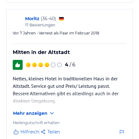
Das Zimmer hatte ich in Euro zahlen wollen, das war
zunächst für den Mitarbeiter etwas zu kompliziert,
sodass ich angeboten habe, falls es…
Moritz
(
36-40
)
17
Bewertungen
Vor 7 Jahren • Verreist als Paar im Februar 2018
Mitten in der Altstadt
4
/ 6
Nettes, kleines Hotel in traditionellen Haus in der
Altstadt. Service gut und Preis/ Leistung passt.
Bessere Alternativen gibt es allerdings auch in der
direkten Umgebung.
Mehr anzeigen
Meilengutschrift erhalten
Hilfreich
Teilen