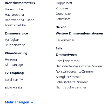
Badezimmerdetails
Doppelbett
Kingsize
Hausschuhe
Queensize
Haartrockner
Schlafsofa
Badewanne/Dusche
Toilettenartikel
Balkon
Zimmerservice
Weitere Zimmerinformationen
Verfügbar
Feuermelder
Stundenweise
Safe
Klimatisierung
Zimmertypen
Heizung
Familienzimmer
Klimaanlage
Behindertenfreundliche Zimmer
Rollstuhlgerechte Zimmer
TV-Empfang
Allergikerzimmer
Satelliten-TV
Schallisolierte Zimmer
Nichtraucherzimmer
Multimedia
Fernseher
Mehr anzeigen