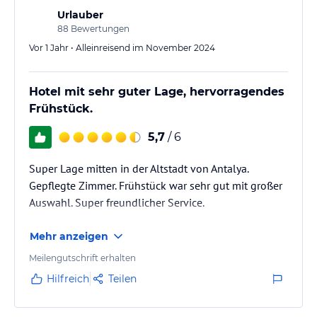
Aktivitäten wie Wassersport, Bootstouren und Wandern. Die 24-
Urlauber
Stunden-Rezeption des Hotels steht Ihnen bei Fragen und
88
Bewertungen
Anliegen gerne zur Verfügung. WLAN nutzen Sie in den
Vor 1 Jahr • Alleinreisend im November 2024
öffentlichen Bereichen kostenlos.
Hinweis:
Verfasst von HolidayCheck mit Hilfe von KI. Alle
Hotel mit sehr guter Lage, hervorragendes
Angaben ohne Gewähr. Bitte lies vor der Buchung die
Frühstück.
verbindlichen
Angebotsdetails
des jeweiligen Veranstalters.
5,7
/ 6
Super Lage mitten in der Altstadt von Antalya.
Gepflegte Zimmer. Frühstück war sehr gut mit großer
Auswahl. Super freundlicher Service.
Mehr anzeigen
Meilengutschrift erhalten
Hilfreich
Teilen