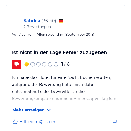
Sabrina
(
36-40
)
2
Bewertungen
Vor 7 Jahren • Alleinreisend im September 2018
Ist nicht in der Lage Fehler zuzugeben
1
/ 6
Ich habe das Hotel für eine Nacht buchen wollen,
aufgrund der Bewertung hatte mich dafür
entschieden. Leider bezweifle ich die
Bewertungsangaben nunmehr. Am besagten Tag kam
ich etwas früher an, so gegen 10:00 und 11:00 Uhr.
Mehr anzeigen
Das das Zimmer natürlich noch nicht fertig war, kann
ich absolut verstehen. Deshalb wurde mein Gepäck
Hilfreich
Teilen
solange verstaut, bis ich dann einchecken könnte.