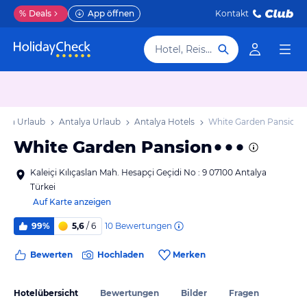
%
Deals
App öffnen
Kontakt
Hotel, Reiseziel
iera Urlaub
Antalya Urlaub
Antalya Hotels
White Garden Pansion
White Garden Pansion
Kaleiçi Kılıçaslan Mah. Hesapçi Geçidi No : 9 07100 Antalya
Türkei
Auf Karte anzeigen
10
Bewertungen
99%
5,6
/ 6
Bewerten
Hochladen
Merken
Hotelübersicht
Bewertungen
Bilder
Fragen