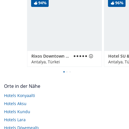
94%
96%
Rixos Downtown Antalya
Antalya, Türkei
Antalya, T
Orte in der Nähe
Hotels
Konyaalti
Hotels
Aksu
Hotels
Kundu
Hotels
Lara
Hotels
Döşemealtı