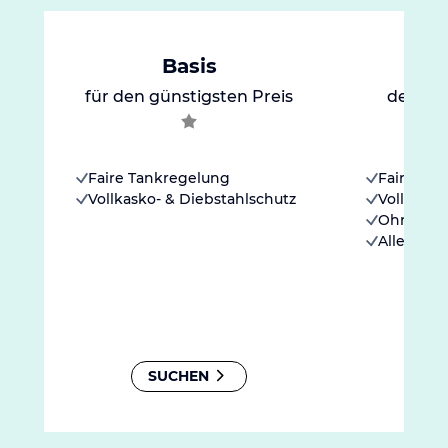
Basis
für den günstigsten Preis
der go
Faire Tankregelung
Faire Ta
Vollkasko- & Diebstahlschutz
Vollkasko
Ohne Sel
Alle Kilom
SUCHEN