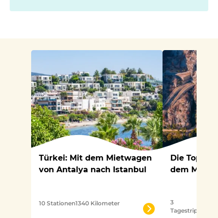
Türkei: Mit dem Mietwagen
Die Top-3-T
von Antalya nach Istanbul
dem Mietwa
3
7
10 Stationen
1340 Kilometer
Tagestrips
Stat