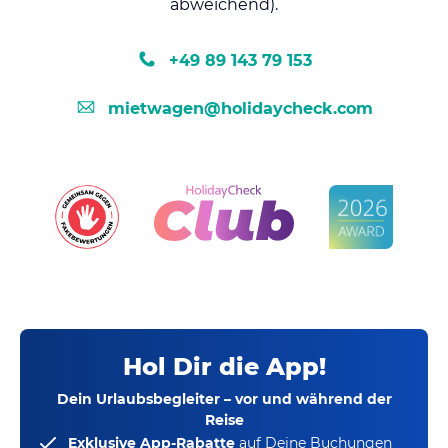
abweichend).
+49 89 143 79 153
mietwagen@holidaycheck.com
Hol Dir die App!
Dein Urlaubsbegleiter – vor und während der
Reise
Exklusive App-Rabatte
auf Deine Buchungen