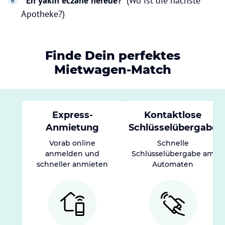
"
En yakın eczane nerede?
" (Wo ist die nächste
Apotheke?)
Finde Dein perfektes
Mietwagen-Match
Express-
Kontaktlose
Anmietung
Schlüsselübergabe
Vorab online
Schnelle
anmelden und
Schlüsselübergabe am
schneller anmieten
Automaten