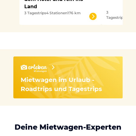
Land
3
5
3 Tagestrips
4 Stationen
176 km
Tagestrips
Stat
Mietwagen im Urlaub -
Roadtrips und Tagestrips
Deine Mietwagen-Experten