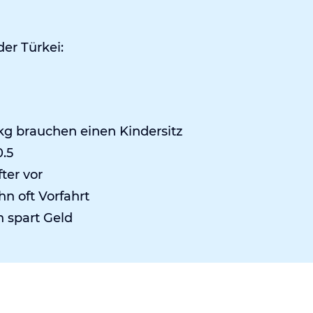
der Türkei:
 kg brauchen einen Kindersitz
0.5
ter vor
hn oft Vorfahrt
n spart Geld