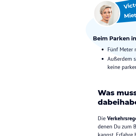
Vict
Mie
Beim Parken in
Fünf Meter 
Außerdem si
keine parke
Was musst
dabeihab
Die
Verkehrsreg
denen Du zum Be
kannst. Erfahre 