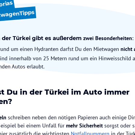
orias
twagenTipps
zwei Besonderheiten:
 der Türkei gibt es außerdem
rund um einen Hydranten darfst Du den Mietwagen
nicht 
nd innerhalb von 25 Metern rund um ein Hinweisschild a
nden Autos erlaubt.
 Du in der Türkei im Auto immer
en?
eln
schreiben neben den nötigen Papieren auch einige Din
ispiel bei einem Unfall für
mehr Sicherheit
sorgst oder s
hier zusätzlich die wichtigsten
Notfallnummern
in der Tür