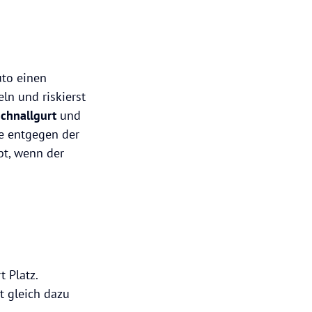
uto einen
ln und riskierst
chnallgurt
und
e entgegen der
bt, wenn der
 Platz.
t gleich dazu