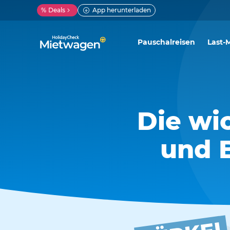
%
Deals
App herunterladen
Pauschalreisen
Last-
Die wi
und B