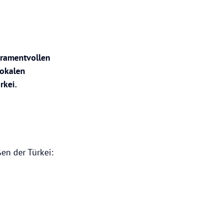
eramentvollen
lokalen
rkei.
ßen der Türkei: