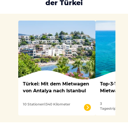
der Türkei
Türkei: Mit dem Mietwagen
Top-3-Tage
von Antalya nach Istanbul
Mietwagen 
3
5
10 Stationen
1340 Kilometer
Tagestrips
Stat