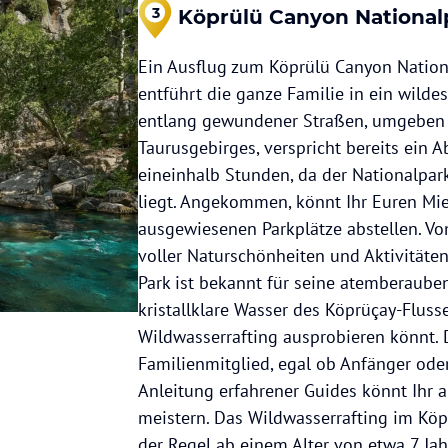
3
Köprülü Canyon National
Ein Ausflug zum Köprülü Canyon Natio
entführt die ganze Familie in ein wildes
entlang gewundener Straßen, umgeben 
Taurusgebirges, verspricht bereits ein A
eineinhalb Stunden, da der Nationalpar
liegt. Angekommen, könnt Ihr Euren Mi
ausgewiesenen Parkplätze abstellen. Von
voller Naturschönheiten und Aktivitäten
Park ist bekannt für seine atemberaub
kristallklare Wasser des Köprüçay-Flus
Wildwasserrafting ausprobieren könnt. D
Familienmitglied, egal ob Anfänger oder
Anleitung erfahrener Guides könnt Ihr a
meistern. Das Wildwasserrafting im Köp
der Regel ab einem Alter von etwa 7 Jah