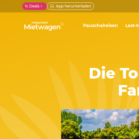
%
Deals
App herunterladen
Pauschalreisen
Last-
Die To
Fa