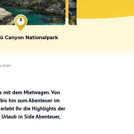
3
4
ü Canyon Nationalpark
Selge
s Side
ps mit dem Mietwagen. Von
 bis hin zum Abenteuer im
rlebt Ihr die Highlights der
 Urlaub in Side Abenteuer,