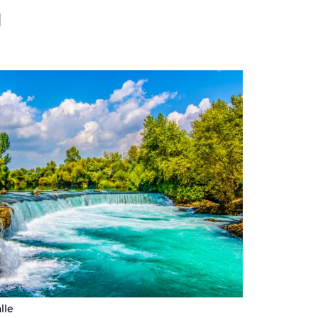
d
lle