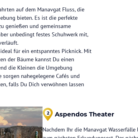
fahrten auf dem Manavgat Fluss, die
bung bieten. Es ist die perfekte
 zu genießen und gemeinsame
ber unbedingt festes Schuhwerk mit,
erläuft.
ideal für ein entspanntes Picknick. Mit
tten der Bäume kannst Du einen
end die Kleinen die Umgebung
se sorgen nahegelegene Cafés und
ten, falls Du Dich verwöhnen lassen
2
Aspendos Theater
Nachdem Ihr die Manavgat Wasserfälle 
zum nächsten Erkundungsort. Der nächst