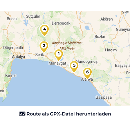
3
4
2
1
5
6
🗺️ Route als GPX-Datei herunterladen