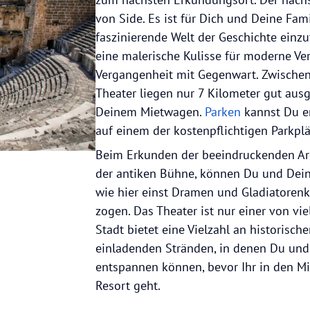
von Side. Es ist für Dich und Deine Fami
faszinierende Welt der Geschichte einzu
eine malerische Kulisse für moderne Ve
Vergangenheit mit Gegenwart. Zwische
Theater liegen nur 7 Kilometer gut aus
Deinem Mietwagen.
Parken
kannst Du e
auf einem der kostenpflichtigen Parkplä
Beim Erkunden der beeindruckenden Are
der antiken Bühne, können Du und Deine 
wie hier einst Dramen und Gladiatoren
zogen. Das Theater ist nur einer von vie
Stadt bietet eine Vielzahl an historisch
einladenden Stränden, in denen Du und
entspannen können, bevor Ihr in den M
Resort geht.