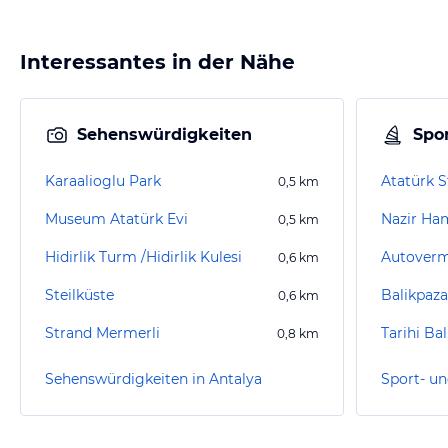
Interessantes in der Nähe
Sehenswürdigkeiten
Spor
Karaalioglu Park
Atatürk S
0,5
km
Museum Atatürk Evi
Nazir H
0,5
km
Hidirlik Turm /Hidirlik Kulesi
Autoverm
0,6
km
Steilküste
Balikpaz
0,6
km
Strand Mermerli
Tarihi Ba
0,8
km
Sehenswürdigkeiten in Antalya
Sport- un