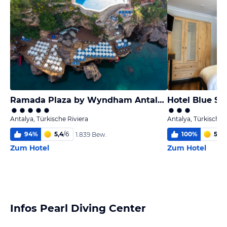
Ramada Plaza by Wyndham Antalya
Hotel Blue Se
Antalya, Türkische Riviera
Antalya, Türkische 
94
%
5,4
/
6
100
%
5,0
/
1.839 Bew.
Zum Hotel
Zum Hotel
Infos Pearl Diving Center