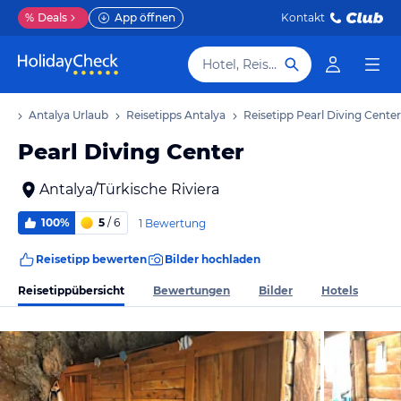
%
Deals
App öffnen
Kontakt
Hotel, Reiseziel
ub
Antalya Urlaub
Reisetipps Antalya
Reisetipp Pearl Diving Center
Pearl Diving Center
Antalya/Türkische Riviera
100%
5
/ 6
1 Bewertung
Reisetipp bewerten
Bilder hochladen
Reisetippübersicht
Bewertungen
Bilder
Hotels