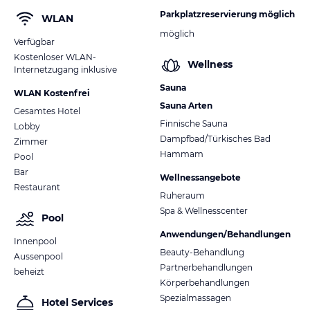
Parkplatzreservierung möglich
WLAN
möglich
Verfügbar
Kostenloser WLAN-
Wellness
Internetzugang inklusive
Sauna
WLAN Kostenfrei
Sauna Arten
Gesamtes Hotel
Finnische Sauna
Lobby
Dampfbad/Türkisches Bad
Zimmer
Hammam
Pool
Bar
Wellnessangebote
Restaurant
Ruheraum
Spa & Wellnesscenter
Pool
Anwendungen/Behandlungen
Innenpool
Beauty-Behandlung
Aussenpool
Partnerbehandlungen
beheizt
Körperbehandlungen
Spezialmassagen
Hotel Services