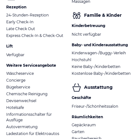
Massagen
Rezeption
Familie & Kinder
24-Stunden-Rezeption
Early Check-In
Kinderbetreuung
Late Check Out
Nicht verfügbar
Express Check-In & Check-Out
Baby- und Kinderausstattung
Lift
Kinderwagen-/Buggy-Verleih
Verfügbar
Hochstuhl
Weitere Serviceangebote
Keine Baby-/Kinderbetten
Wäscheservice
Kostenlose Baby-/Kinderbetten
Concierge
Ausstattung
Bügelservice
Chemische Reinigung
Geschäfte
Devisenwechsel
Friseur-/Schönheitssalon
Hotelsafe
Informationsschalter für
Räumlichkeiten
Ausflüge
Gepäckraum
Autovermietung
Garten
Ladestation für Elektroautos
Raucherbereich