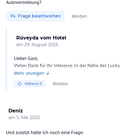
Autovermietung?
Frage beantworten
Melden
Rüveyda
vom Hotel
am
29. August 2025
Lieber Gast,
Vielen Dank für Ihr Interesse. In der Nähe des Lucky
Monkey Hotels gibt es Motorradvermietungen. Zu
Mehr anzeigen
Autovermietungen liegen uns jedoch keine genauen
Melden
Hilfreich
0
Informationen vor. Daher wäre es sinnvoller, bei lokalen
Anbietern individuell zu recherchieren.
Wir freuen uns, Sie bald wieder begrüßen zu dürfen.
Mit freundlichen Grüßen
Deniz
Lucky Monkey Hotel Management
am
5. Mai 2023
Und zuletzt hätte ich noch eine Frage: