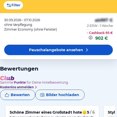
Filter
ab
997 €
30.09.2026 - 07.10.2026
ohne Verpflegung
2 ERW • 1 Woche
Zimmer Economy (ohne Fenster)
- Cashback
95 €
902 €
Pauschalangebote
ansehen
Bewertungen
Sammle
Punkte
für Deine Hotelbewertung.
Kostenlos anmelden
Bewerten
Bilder hochladen
Schöne Zimmer eines Großstadt hotels
5
/ 6
Styl