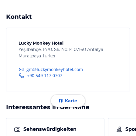
Kontakt
Lucky Monkey Hotel
Yeşilbahçe, 1470. Sk. No:14 07160 Antalya
Muratpaşa Türkei
gm@luckymonkeyhotel.com
+90 549 117 0707
Karte
Interessantes in der Nähe
Sehenswürdigkeiten
Spor