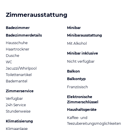
Zimmerausstattung
Badezimmer
Minibar
Badezimmerdetails
Minibarausstattung
Hausschuhe
Mit Alkohol
Haartrockner
Minibar inklusive
Dusche
Nicht verfügbar
WC
Jacuzzi/Whirlpool
Balkon
Toilettenartikel
Balkontyp
Bademantel
Französisch
Zimmerservice
Elektronische
Verfügbar
Zimmerschlüssel
24h Service
Haushaltsgeräte
Stundenweise
Kaffee- und
Klimatisierung
Teezubereitungsmöglichkeiten
Klimaanlage