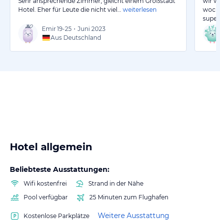
Sehr ansprechende Zimmer, gleicht einem Großstadt
wir w
Hotel. Eher für Leute die nicht viel…
weiterlesen
woche
super
Emir
19-25
•
Juni 2023
Aus Deutschland
Hotel allgemein
Beliebteste Ausstattungen:
Wifi kostenfrei
Strand in der Nähe
Pool verfügbar
25 Minuten zum Flughafen
Weitere Ausstattung
Kostenlose Parkplätze