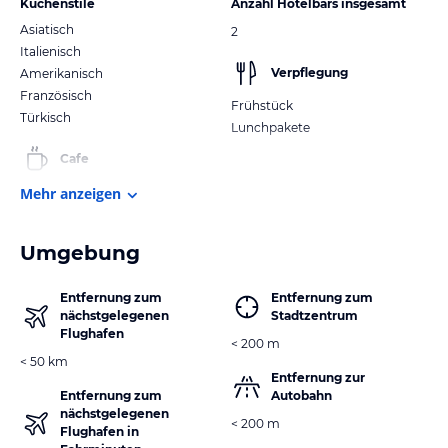
Küchenstile
Anzahl Hotelbars insgesamt
Asiatisch
2
Italienisch
Verpflegung
Amerikanisch
Französisch
Frühstück
Türkisch
Lunchpakete
Cafe
Mehr anzeigen
Umgebung
Entfernung zum
Entfernung zum
nächstgelegenen
Stadtzentrum
Flughafen
< 200 m
< 50 km
Entfernung zur
Entfernung zum
Autobahn
nächstgelegenen
< 200 m
Flughafen in