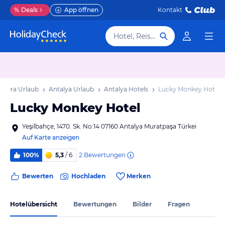
%
Deals
App öffnen
Kontakt
Hotel, Reiseziel
iviera Urlaub
Antalya Urlaub
Antalya Hotels
Lucky Monkey Hotel
Lucky Monkey Hotel
Yeşilbahçe, 1470. Sk. No:14 07160 Antalya Muratpaşa Türkei
Auf Karte anzeigen
2
Bewertungen
100%
5,3
/ 6
Bewerten
Hochladen
Merken
Hotelübersicht
Bewertungen
Bilder
Fragen