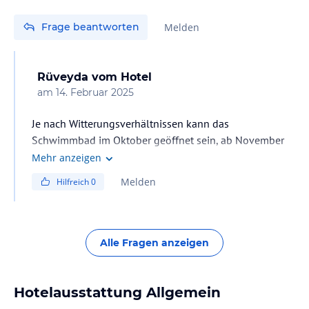
Frage beantworten
Melden
Rüveyda
vom Hotel
am
14. Februar 2025
Je nach Witterungsverhältnissen kann das
Schwimmbad im Oktober geöffnet sein, ab November
ist es jedoch geschlossen. Auf Wunsch können Sie das
Mehr anzeigen
Hallenbad in der Therme nutzen.
Melden
Hilfreich
0
Alle Fragen anzeigen
Hotelausstattung Allgemein