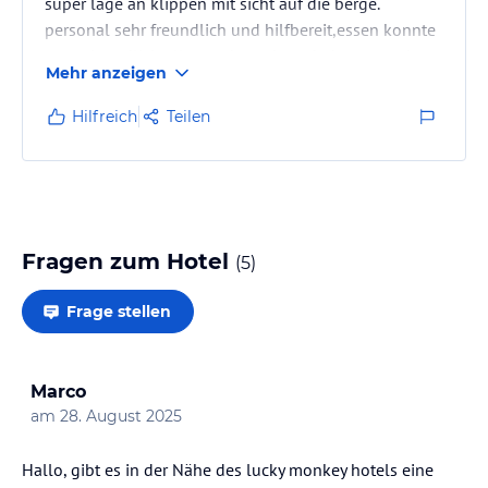
super lage an klippen mit sicht auf die berge.
personal sehr freundlich und hilfbereit,essen konnte
man eigendlich alles und geschmeckt hat es auch.
Mehr anzeigen
zimmer auf der meerseite sind super,morgens direkt
mit meerblick aufwachen. :) sauber ist die komplette
Hilfreich
Teilen
anlage.
wir freuen uns auf unseren 2. besuch im mai.
viele grüße riccardo und ariane.
Fragen zum Hotel
(
5
)
Frage stellen
Marco
am
28. August 2025
Hallo, gibt es in der Nähe des lucky monkey hotels eine