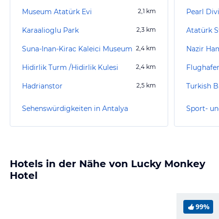
Museum Atatürk Evi
2,1
km
Pearl Div
Karaalioglu Park
2,3
km
Atatürk S
Suna-Inan-Kirac Kaleici Museum
2,4
km
Nazir H
Hidirlik Turm /Hidirlik Kulesi
2,4
km
Flughafen
Hadrianstor
2,5
km
Turkish 
Sehenswürdigkeiten in Antalya
Sport- un
Hotels in der Nähe von Lucky Monkey
Hotel
99%