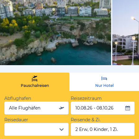
vom Hotelie
Pauschalreisen
Nur Hotel
Abflughafen
Reisezeitraum
Alle Flughäfen
10.08.26 - 08.10.26
Reisedauer
Reisende & Zi.
2 Erw, 0 Kinder, 1 Zi.