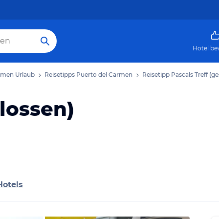
Hotel be
rmen Urlaub
Reisetipps Puerto del Carmen
Reisetipp Pascals Treff (g
hlossen)
Hotels