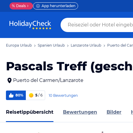
%
Deals
App herunterladen
Europa Urlaub
Spanien Urlaub
Lanzarote Urlaub
Puerto del Ca
Pascals Treff (gesc
Puerto del Carmen/Lanzarote
80%
5
/ 6
10 Bewertungen
Reisetippübersicht
Bewertungen
Bilder