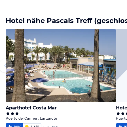
Bild
melden
von Volker
Hotel nähe Pascals Treff (geschlo
Aparthotel Costa Mar
Hot
Puerto del Carmen, Lanzarote
Puerto
80
%
4,4
/
6
9