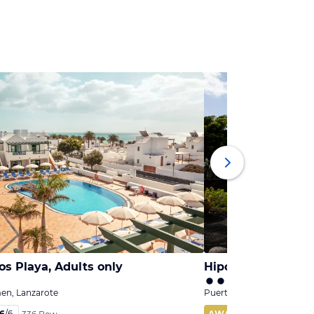
los Playa, Adults only
Hipotels La Geria
en, Lanzarote
Puerto del Carmen, Lanza
,6
/
6
AWARD
92
%