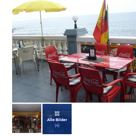
Bild melden
von Willi
Alle Bilder
(
4
)