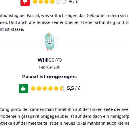
4
/ 6
laubstag bei Pascal, was soll ich sagen das Gebäude in dem sich
en. Und auch die Terasse seiner Kneipe ist eher schmutzig und so
t ist klasse.
Willi
66-70
Februar 2011
Pascal ist umgezogen.
5,5
/ 6
chtung porto del carmen.man findet ihn auf der linken seite der ave
 Moden(ein glaspavilion)gegenüber ist auf dem dach ein minigolfp
otheke auf der meerseite ist sein neues lokal.mankann auch klein