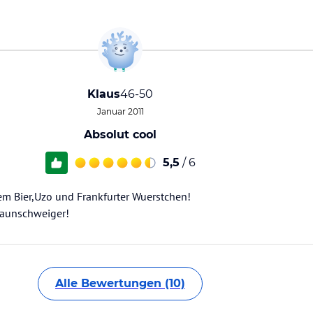
Klaus
46-50
Januar 2011
Absolut cool
5,5
/ 6
em Bier,Uzo und Frankfurter Wuerstchen!
Braunschweiger!
Alle Bewertungen (10)