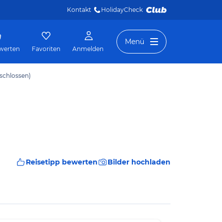
Kontakt
HolidayCheck 
Menü
werten
Favoriten
Anmelden
eschlossen)
Reisetipp bewerten
Bilder hochladen