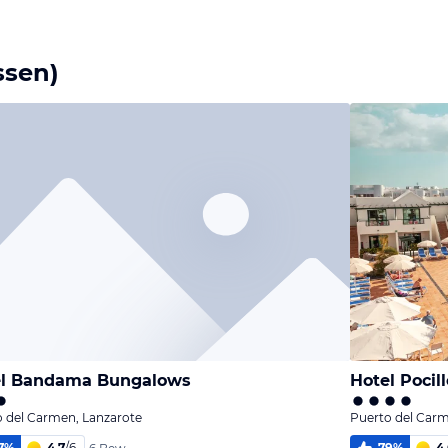
ssen)
el Bandama Bungalows
Hotel Pocil
 del Carmen, Lanzarote
Puerto del Carm
7
%
4,7
/
6
79
%
4