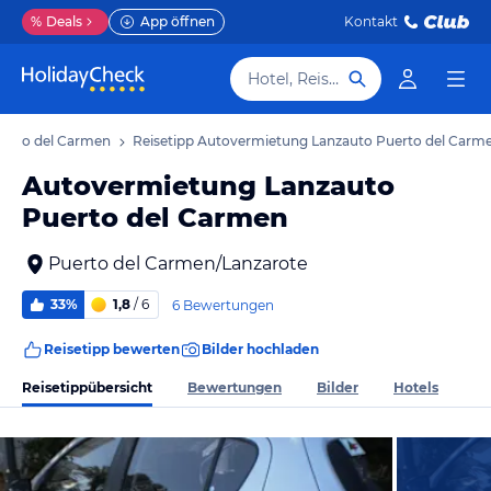
%
Deals
App öffnen
Kontakt
Hotel, Reiseziel
uerto del Carmen
Reisetipp Autovermietung Lanzauto Puerto del Carm
Autovermietung Lanzauto
Puerto del Carmen
Puerto del Carmen/Lanzarote
33%
1,8
/ 6
6 Bewertungen
Reisetipp bewerten
Bilder hochladen
Reisetippübersicht
Bewertungen
Bilder
Hotels