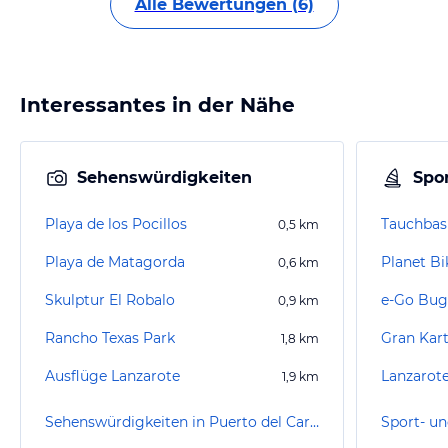
Alle Bewertungen (6)
Interessantes in der Nähe
Sehenswürdigkeiten
Spor
Playa de los Pocillos
0,5
km
Playa de Matagorda
Planet Bi
0,6
km
Skulptur El Robalo
0,9
km
Rancho Texas Park
Gran Kar
1,8
km
Ausflüge Lanzarote
Lanzarote
1,9
km
Sehenswürdigkeiten in Puerto del Carmen