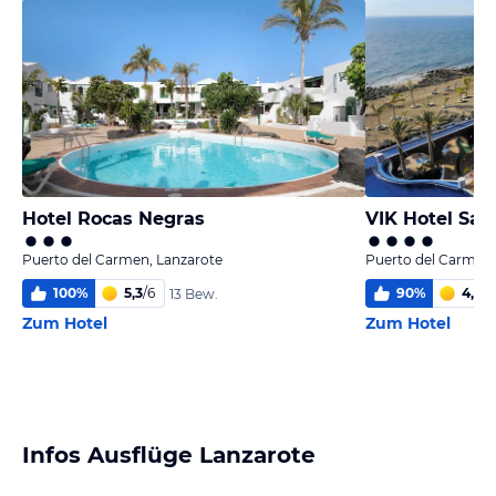
Hotel Rocas Negras
VIK Hotel San
Puerto del Carmen, Lanzarote
Puerto del Carmen,
100
%
5,3
/
6
90
%
4,8
/
6
13 Bew.
Zum Hotel
Zum Hotel
Infos Ausflüge Lanzarote