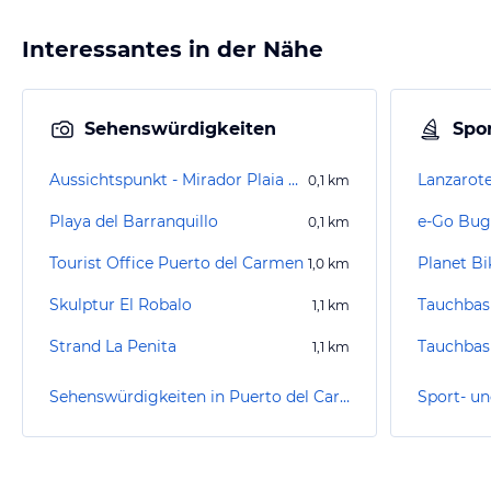
Interessantes in der Nähe
Sehenswürdigkeiten
Spor
Aussichtspunkt - Mirador Plaia Grande
Lanzarote
0,1
km
Playa del Barranquillo
0,1
km
Tourist Office Puerto del Carmen
Planet Bi
1,0
km
Skulptur El Robalo
1,1
km
Strand La Penita
1,1
km
Sehenswürdigkeiten in Puerto del Carmen