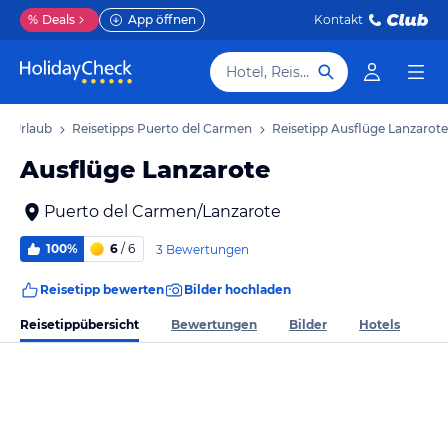
%
Deals
App öffnen
Kontakt
Hotel, Reiseziel
n Urlaub
Reisetipps Puerto del Carmen
Reisetipp Ausflüge Lanzarote
Ausflüge Lanzarote
Puerto del Carmen/Lanzarote
100%
6
/ 6
3 Bewertungen
Reisetipp bewerten
Bilder hochladen
Reisetippübersicht
Bewertungen
Bilder
Hotels