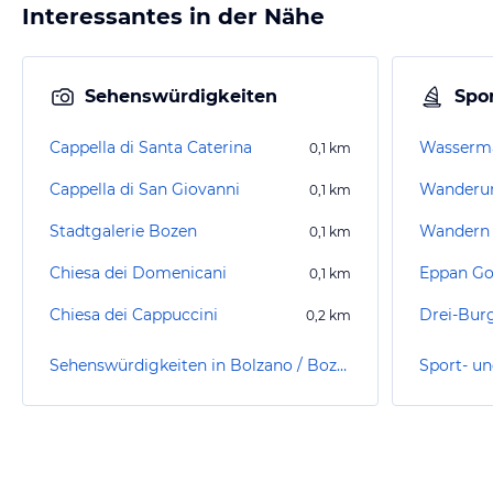
Interessantes in der Nähe
Sehenswürdigkeiten
Spor
Cappella di Santa Caterina
0,1
km
Cappella di San Giovanni
0,1
km
Stadtgalerie Bozen
Wandern 
0,1
km
Chiesa dei Domenicani
Eppan Go
0,1
km
Chiesa dei Cappuccini
Drei-Bu
0,2
km
Sehenswürdigkeiten in Bolzano / Bozen