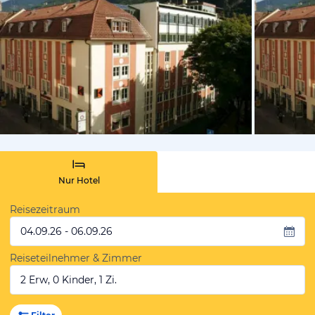
vom Hoteli
Nur Hotel
Reisezeitraum
04.09.26 - 06.09.26
Reiseteilnehmer & Zimmer
2 Erw, 0 Kinder, 1 Zi.