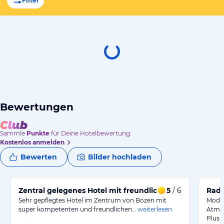
Filter
Bewertungen
Sammle
Punkte
für Deine Hotelbewertung.
Kostenlos anmelden
Bewerten
Bilder hochladen
Zentral gelegenes Hotel mit freundlichem Personal
5
/ 6
Radr
Sehr gepflegtes Hotel im Zentrum von Bozen mit
Moder
super kompetenten und freundlichen…
weiterlesen
Atmos
Plusp