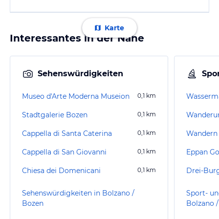
Karte
Interessantes in der Nähe
Sehenswürdigkeiten
Spor
Museo d'Arte Moderna Museion
0,1
km
Stadtgalerie Bozen
0,1
km
Cappella di Santa Caterina
0,1
km
Wandern 
Cappella di San Giovanni
0,1
km
Eppan Go
Chiesa dei Domenicani
0,1
km
Drei-Bu
Sehenswürdigkeiten in Bolzano /
Sport- un
Bozen
Bolzano 