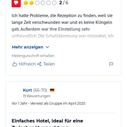
2
/ 6
Ich hatte Probleme, die Rezeption zu finden, weil sie
lange Zeit verschwunden war und es keine Klingeln
gab. Außerdem war ihre Einstellung sehr
unfreundlich. Die Schalldämmung war miserabel, ich
konnte die Nachbarn laufen hören und es gab ein
Mehr anzeigen
unheimliches Geräusch im Zimmer. Ich habe keine
Ahnung, was in dem Zimmer passiert ist.
Meilengutschrift erhalten
Hilfreich
Teilen
Kurt
(
66-70
)
19
Bewertungen
Vor 1 Jahr • Verreist als Gruppe im April 2025
Einfaches Hotel, ideal für eine