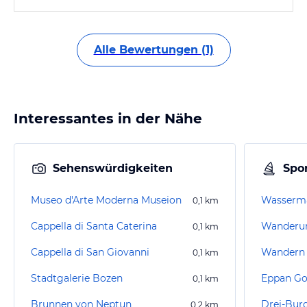
Alle Bewertungen (1)
Interessantes in der Nähe
Sehenswürdigkeiten
Spor
Museo d'Arte Moderna Museion
0,1
km
Cappella di Santa Caterina
0,1
km
Cappella di San Giovanni
Wandern 
0,1
km
Stadtgalerie Bozen
Eppan Go
0,1
km
Brunnen von Neptun
Drei-Bu
0,2
km