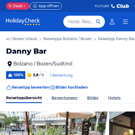
%
Deals
App öffnen
Kontakt
Hotel, Reiseziel
lzano / Bozen Urlaub
Reisetipps Bolzano / Bozen
Reisetipp Danny Bar
Danny Bar
Bolzano / Bozen/Südtirol
100%
5,8
/ 6
1 Bewertung
Reisetipp bewerten
Bilder hochladen
Reisetippübersicht
Bewertungen
Bilder
Hotels