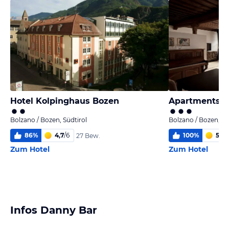
Hotel Kolpinghaus Bozen
Apartments R
Bolzano / Bozen, Südtirol
Bolzano / Bozen, Sü
86
%
4,7
/
6
100
%
5,6
/
27 Bew.
Zum Hotel
Zum Hotel
Infos Danny Bar