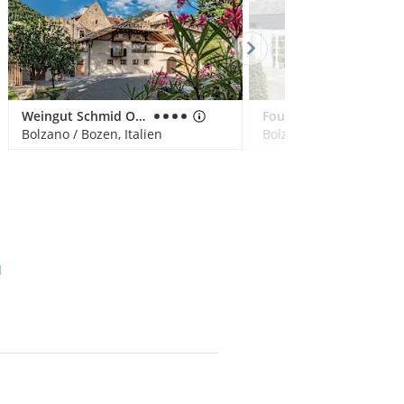
Weingut Schmid Oberrautner
Four Points by Sheraton Bolzano
Bolzano / Bozen, Italien
Bolzano / Bozen, Italien
l