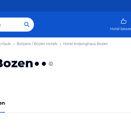
Hotel bewe
Urlaub
Bolzano / Bozen Hotels
Hotel Kolpinghaus Bozen
Bozen
en