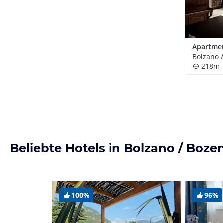
Bolzano /
218m
Beliebte Hotels in Bolzano / Boze
100%
96%