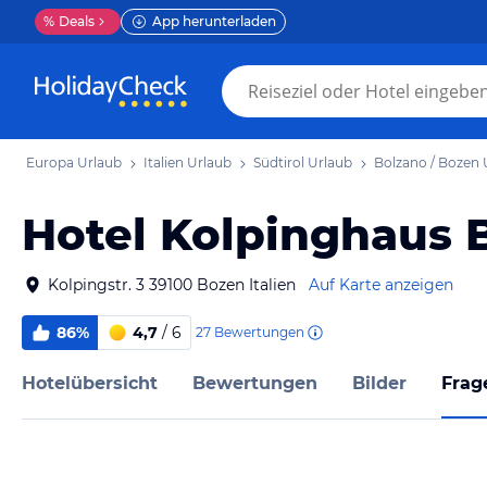
%
Deals
App herunterladen
Europa Urlaub
Italien Urlaub
Südtirol Urlaub
Bolzano / Bozen 
Hotel Kolpinghaus 
Kolpingstr. 3 39100 Bozen Italien
Auf Karte anzeigen
86%
4,7
/ 6
27
Bewertungen
Hotelübersicht
Bewertungen
Bilder
Frag