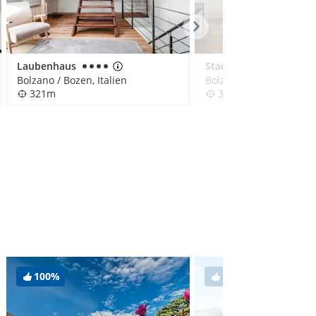
Laubenhaus
Stadt Hotel Citta
Bolzano / Bozen, Italien
Bolzano / Bozen, Italien
321m
333m
100%
100%