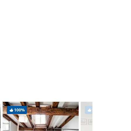
100%
93%