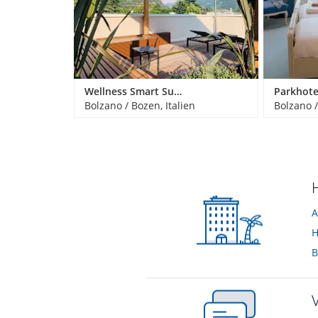
Wellness Smart Suites
Parkhote
Bolzano / Bozen, Italien
Bolzano /
A
H
B