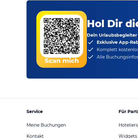
Hol Dir d
Dein Urlaubsbegleiter
Exklusive App-Ra
Komplett kostenlo
Alle Buchungsinfos
Scan mich
Service
Für Part
Meine Buchungen
Hoteliers
Kontakt
Widgets