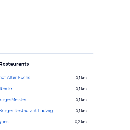
Restaurants
hof Alter Fuchs
0,1
km
lberto
0,1
km
urgerMeister
0,1
km
Burger Restaurant Ludwig
0,1
km
goes
0,2
km