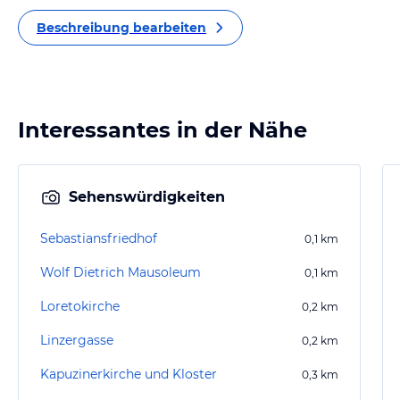
Beschreibung bearbeiten
Interessantes in der Nähe
Sehenswürdigkeiten
Sebastiansfriedhof
0,1
km
Wolf Dietrich Mausoleum
0,1
km
Loretokirche
0,2
km
Linzergasse
0,2
km
Kapuzinerkirche und Kloster
0,3
km