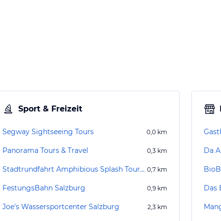
Sport & Freizeit
Segway Sightseeing Tours
Gast
0,0
km
Panorama Tours & Travel
Da A
0,3
km
Stadtrundfahrt Amphibious Splash Tours Salzburg
BioB
0,7
km
FestungsBahn Salzburg
Das 
0,9
km
Joe's Wassersportcenter Salzburg
Man
2,3
km