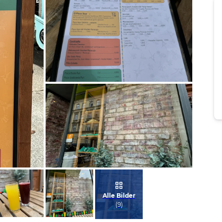
Bild melden
von Alina
Bild melden
von Alina
Alle Bilder
(
9
)