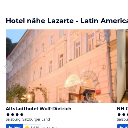
Bild
Bild
Bild
Bild
melden
melden
melden
melden
von Alina
von Alina
von Alina
von Alina
Hotel nähe Lazarte - Latin Ameri
Altstadthotel Wolf-Dietrich
NH C
Salzburg, Salzburger Land
Salzbu
99
%
5,6
/
6
9