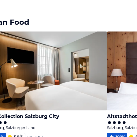
Bild
Bild
melden
melden
von Alina
von Alina
can Food
ollection Salzburg City
Altstadtho
rg, Salzburger Land
Salzburg, Salzb
1
%
5,0
/
6
100
%