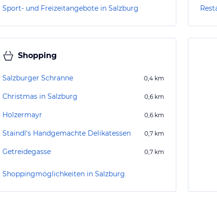
Sport- und Freizeitangebote in Salzburg
Rest
Shopping
Salzburger Schranne
0,4
km
Christmas in Salzburg
0,6
km
Holzermayr
0,6
km
Staindl's Handgemachte Delikatessen
0,7
km
Getreidegasse
0,7
km
Shoppingmöglichkeiten in Salzburg