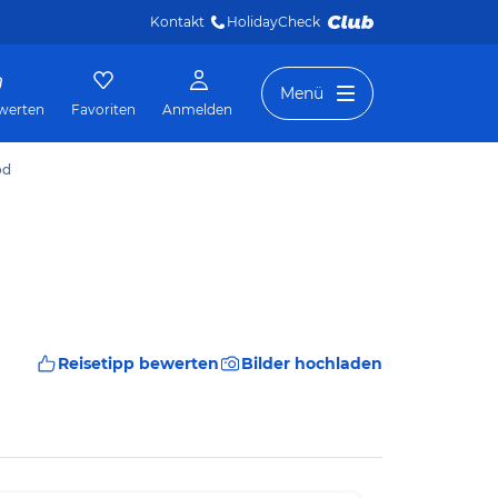
Kontakt
HolidayCheck 
Menü
werten
Favoriten
Anmelden
od
Reisetipp bewerten
Bilder hochladen