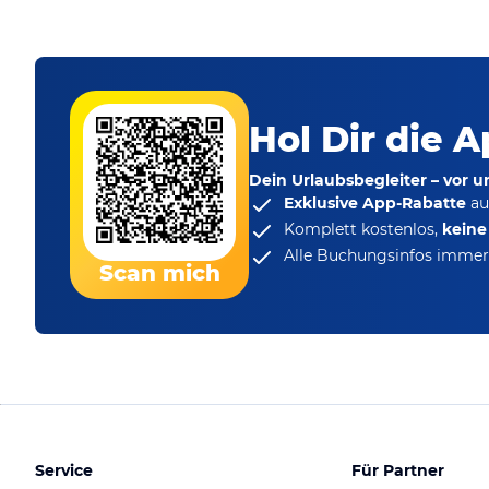
Hol Dir die A
Dein Urlaubsbegleiter – vor 
Exklusive App-Rabatte
au
Komplett kostenlos,
kein
Alle Buchungsinfos immer 
Scan mich
Service
Für Partner