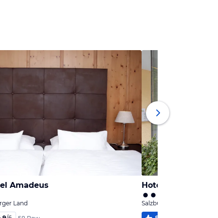
tel Amadeus
Hotel Hofwirt
urger Land
Salzburg, Salzburger Land
4,9
/
6
96
%
5,0
/
6