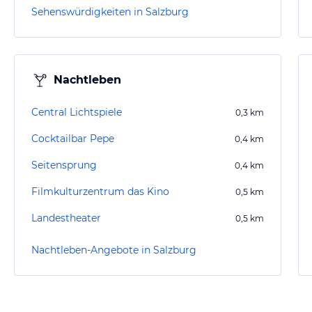
Sehenswürdigkeiten in Salzburg
Nachtleben
Central Lichtspiele
0,3
km
Cocktailbar Pepe
0,4
km
Seitensprung
0,4
km
Filmkulturzentrum das Kino
0,5
km
Landestheater
0,5
km
Nachtleben-Angebote in Salzburg