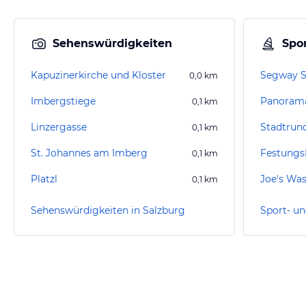
Sehenswürdigkeiten
Spor
Kapuzinerkirche und Kloster
Segway S
0,0
km
Imbergstiege
Panorama
0,1
km
Linzergasse
0,1
km
St. Johannes am Imberg
Festungs
0,1
km
Platzl
0,1
km
Sehenswürdigkeiten in Salzburg