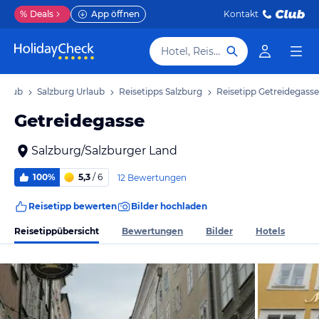
%
Deals
App öffnen
Kontakt
Hotel, Reiseziel
Urlaub
Salzburg Urlaub
Reisetipps Salzburg
Reisetipp Getreidegasse
Getreidegasse
Salzburg/Salzburger Land
100%
5,3
/ 6
12 Bewertungen
Reisetipp bewerten
Bilder hochladen
Reisetippübersicht
Bewertungen
Bilder
Hotels