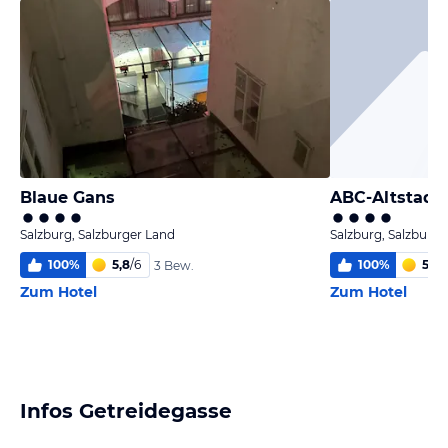
Blaue Gans
ABC-Altstadt
Salzburg, Salzburger Land
Salzburg, Salzburge
100
%
5,8
/
6
100
%
5,9
/
3 Bew.
Zum Hotel
Zum Hotel
Infos Getreidegasse