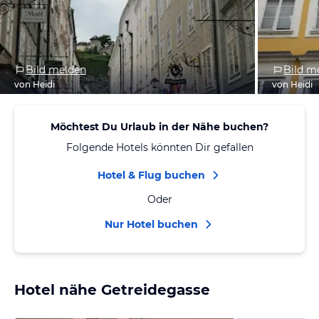
Bild melden
Bild m
von Heidi
von Heidi
Möchtest Du Urlaub in der Nähe buchen?
Folgende Hotels könnten Dir gefallen
Hotel & Flug buchen
Oder
Nur Hotel buchen
Hotel nähe Getreidegasse