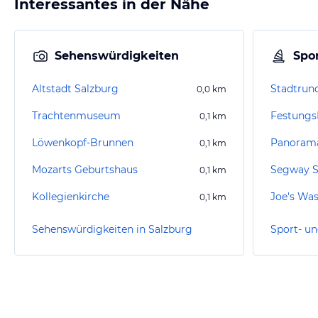
Interessantes in der Nähe
Sehenswürdigkeiten
Spor
Altstadt Salzburg
0,0
km
Trachtenmuseum
Festungs
0,1
km
Löwenkopf-Brunnen
Panorama
0,1
km
Mozarts Geburtshaus
Segway S
0,1
km
Kollegienkirche
0,1
km
Sehenswürdigkeiten in Salzburg