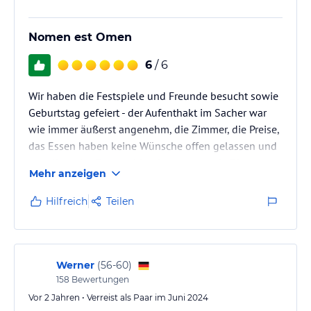
Nomen est Omen
6
/ 6
Wir haben die Festspiele und Freunde besucht sowie
Geburtstag gefeiert - der Aufenthakt im Sacher war
wie immer äußerst angenehm, die Zimmer, die Preise,
das Essen haben keine Wünsche offen gelassen und
vor allem das Personal hat hervorragende Dienste
Mehr anzeigen
geleistet! Hervorzuheben seien besonders die Damen
Ronja an der Rezeption sowie die stv.
Hilfreich
Teilen
Restaurantleiterin Ramona mit ihren Teams, die
unseren Sonderwünschen perfekt entsprochen haben
- vielen herzlichen Dank dafür! Auswahl und
Ausbildung des Personals funktionieren…
Werner
(
56-60
)
158
Bewertungen
Vor 2 Jahren • Verreist als Paar im Juni 2024