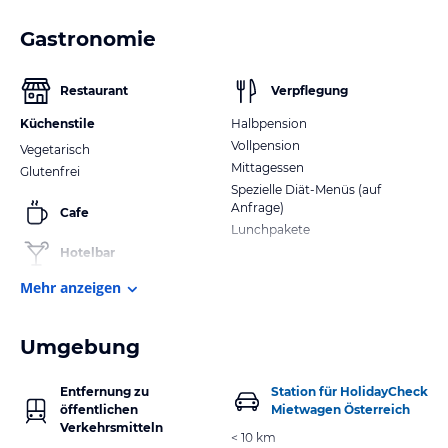
Gastronomie
Restaurant
Verpflegung
Küchenstile
Halbpension
Vollpension
Vegetarisch
Mittagessen
Glutenfrei
Spezielle Diät-Menüs (auf
Anfrage)
Cafe
Lunchpakete
Hotelbar
Mehr anzeigen
Umgebung
Entfernung zu
Station für HolidayCheck
öffentlichen
Mietwagen Österreich
Verkehrsmitteln
< 10 km