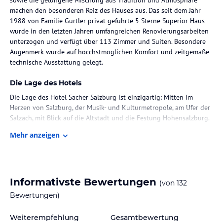
machen den besonderen Reiz des Hauses aus. Das seit dem Jahr
1988 von Familie Gürtler privat geführte 5 Sterne Superior Haus
wurde in den letzten Jahren umfangreichen Renovierungsarbeiten
unterzogen und verfügt über 113 Zimmer und Suiten. Besondere
Augenmerk wurde auf höcchstmöglichen Komfort und zeitgemäße
technische Ausstattung gelegt.
Die Lage des Hotels
Die Lage des Hotel Sacher Salzburg ist einzigartig: Mitten im
Herzen von Salzburg, der Musik- und Kulturmetropole, am Ufer der
Salzach, mit Blick auf die Altstadt und die Festung Hohensalzburg.
Mehr anzeigen
Zimmer / Unterbringung im Hotel
Die Zimmer sind ausgestattet mit:
Radio, Digitales Satelliten TV mit Fernbedienung,
Flachbildschirme, High Speed Internetzugänge und Wireless LAN,
Informativste Bewertungen
(von
132
Fax- und Modem Anschlüsse, Telefon, individuell regulierbare
Klimaanlage, Zimmersafe, Minibar, Bademantel und Beauty-Set,
Bewertungen)
Fön, Personenwaage, 1 behindertengerechtes Zimmer
Weiterempfehlung
Gesamtbewertung