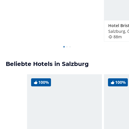
Salzburg, 
88m
Beliebte Hotels in Salzburg
100%
100%