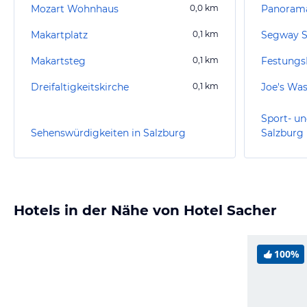
Mozart Wohnhaus
0,0
km
Panorama
Makartplatz
0,1
km
Segway S
Makartsteg
0,1
km
Festungs
Dreifaltigkeitskirche
0,1
km
Sport- un
Sehenswürdigkeiten in Salzburg
Salzburg
Hotels in der Nähe von Hotel Sacher
100%