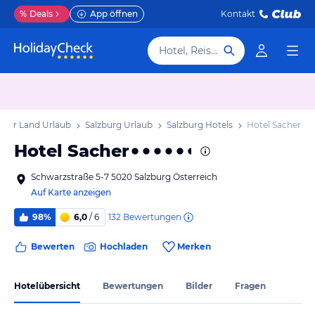
%
Deals
App öffnen
Kontakt
Hotel, Reiseziel
rger Land Urlaub
Salzburg Urlaub
Salzburg Hotels
Hotel Sacher
Hotel Sacher
Schwarzstraße 5-7 5020 Salzburg Österreich
Auf Karte anzeigen
132
Bewertungen
98%
6,0
/ 6
Bewerten
Hochladen
Merken
Hotelübersicht
Bewertungen
Bilder
Fragen