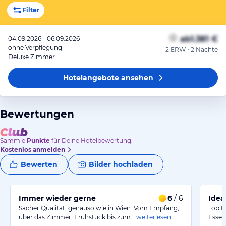
Filter
ab
1.381 €
04.09.2026 - 06.09.2026
ohne Verpflegung
2 ERW • 2 Nächte
Deluxe Zimmer
Hotelangebote
ansehen
Bewertungen
Sammle
Punkte
für Deine Hotelbewertung.
Kostenlos anmelden
Bewerten
Bilder hochladen
Immer wieder gerne
6
/ 6
Idea
Sacher Qualität, genauso wie in Wien. Vom Empfang,
Top P
über das Zimmer, Frühstück bis zum…
weiterlesen
Essen