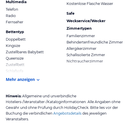
Multimedia
Kostenlose Flasche Wasser
Telefon
Safe
Radio
Weckservice/Wecker
Fernseher
Zimmertypen
Bettentyp
Familienzimmer
Doppelbett
Behindertenfreundliche Zimmer
Kingsize
Allergikerzimmer
Zustellbares Babybett
Schallisolierte Zimmer
Queensize
Nichtraucherzimmer
Zustellbett
Schlafsofa
Mehr anzeigen
Hinweis:
Allgemeine und unverbindliche
Hoteliers-/Veranstalter-/Kataloginformationen. Alle Angaben ohne
Gewähr und ohne Prüfung durch HolidayCheck. Bitte lies vor der
Buchung die verbindlichen
Angebotsdetails
des jeweiligen
Veranstalters.