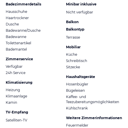
Badezimmerdetails
Minibar inklusive
Hausschuhe
Nicht verfügbar
Haartrockner
Balkon
Dusche
Balkontyp
Badewanne/Dusche
Badewanne
Terrasse
Toilettenartikel
Mobiliar
Bademantel
Küche
Zimmerservice
Schreibtisch
Verfügbar
Sitzecke
24h Service
Haushaltsgeräte
Klimatisierung
Hosenbügler
Heizung
Bügeleisen
Klimaanlage
Kaffee- und
Teezubereitungsmöglichkeiten
Kamin
Kühlschrank
TV-Empfang
Weitere Zimmerinformationen
Satelliten-TV
Feuermelder