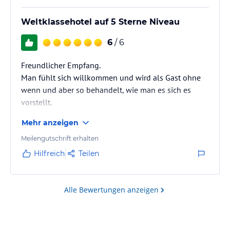
Weltklassehotel auf 5 Sterne Niveau
6
/ 6
Freundlicher Empfang.
Man fühlt sich willkommen und wird als Gast ohne
wenn und aber so behandelt, wie man es sich es
vorstellt.
Top Lage mit Service von A - Z.
Mehr anzeigen
Zimmerservice hervorragend.
Teuer: ja ... es ist seinen Preis wert
Meilengutschrift erhalten
Hilfreich
Teilen
Alle Bewertungen anzeigen