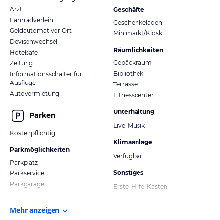
Arzt
Geschäfte
Fahrradverleih
Geschenkeladen
Geldautomat vor Ort
Minimarkt/Kiosk
Devisenwechsel
Räumlichkeiten
Hotelsafe
Gepäckraum
Zeitung
Bibliothek
Informationsschalter für
Ausflüge
Terrasse
Autovermietung
Fitnesscenter
Unterhaltung
Parken
Live-Musik
Kostenpflichtig
Klimaanlage
Parkmöglichkeiten
Verfügbar
Parkplatz
Sonstiges
Parkservice
Parkgarage
Erste-Hilfe-Kasten
Mehr anzeigen