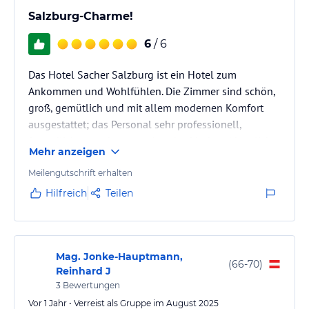
Salzburg-Charme!
6
/ 6
Das Hotel Sacher Salzburg ist ein Hotel zum
Ankommen und Wohlfühlen. Die Zimmer sind schön,
groß, gemütlich und mit allem modernen Komfort
ausgestattet; das Personal sehr professionell,
freundlich, zuvorkommend und erfrischend herzlich;
Mehr anzeigen
die Küche hervorragend- egal ob im Kaffeehaus,
beim Frühstück oder den Restaurants - gepaart mit
Meilengutschrift erhalten
charmantem Service und schönstem Blick über die
Hilfreich
Teilen
Salzach auf die Altstadt und Festung - einfach zum
Genießen!
Das kleine gym ist rund um die Uhr zugänglich und
und neben Ausdauergeräten…
Mag. Jonke-Hauptmann,
(
66-70
)
Reinhard J
3
Bewertungen
Vor 1 Jahr • Verreist als Gruppe im August 2025