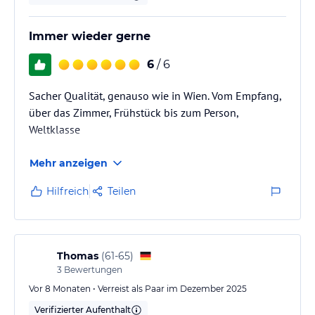
Die Sacher Bar in unserem Hotel ist ein beliebter Treffpunkt, um
Immer wieder gerne
sich mit Freunden oder Geschäftspartnern bei einem Cocktail und
Pianomusik auf den Abend einzustimmen.
6
/ 6
Sacher Qualität, genauso wie in Wien. Vom Empfang,
Sonstige Einrichtungen und Services
über das Zimmer, Frühstück bis zum Person,
24h Rooom-Service, 24 h Rezeption, Concierge & Geldwechsel,
Weltklasse
Health Club, Business Center, Wäscheservice, Tageszeitungen,
Limousinenservice, Parkplätze, Haustiere erlaubt, Schuhputz-
Service, Kissen Menü, Original Sacher-Würfel als
Mehr anzeigen
Willkommensgeschenk.
Hilfreich
Teilen
Hinweis:
Allgemeine und unverbindliche
Hoteliers-/Veranstalter-/Kataloginformationen. Alle Angaben
ohne Gewähr und ohne Prüfung durch HolidayCheck. Bitte
lies vor der Buchung die verbindlichen
Angebotsdetails
des
Thomas
(
61-65
)
jeweiligen Veranstalters.
3
Bewertungen
Vor 8 Monaten • Verreist als Paar im Dezember 2025
Verifizierter Aufenthalt