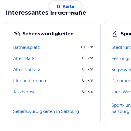
Karte
Interessantes in der Nähe
Sehenswürdigkeiten
Spor
Rathausplatz
0,0
km
Alter Markt
0,1
km
Festungs
Altes Rathaus
0,1
km
Segway S
Florianibrunnen
0,1
km
Panorama
Jazzherbst
0,1
km
Sport- un
Sehenswürdigkeiten in Salzburg
Salzburg