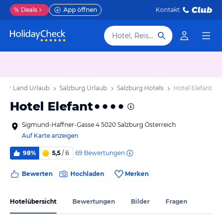
%
Deals
App öffnen
Kontakt
Hotel, Reiseziel
rger Land Urlaub
Salzburg Urlaub
Salzburg Hotels
Hotel Elefant
Hotel Elefant
Sigmund-Haffner-Gasse 4 5020 Salzburg Österreich
Auf Karte anzeigen
69
Bewertungen
98%
5,5
/ 6
Bewerten
Hochladen
Merken
Hotelübersicht
Bewertungen
Bilder
Fragen