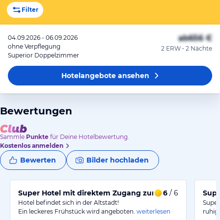
Filter
ab
656 €
04.09.2026 - 06.09.2026
ohne Verpflegung
2 ERW • 2 Nächte
Superior Doppelzimmer
Hotelangebote
ansehen
Bewertungen
Sammle
Punkte
für Deine Hotelbewertung.
Kostenlos anmelden
Bewerten
Bilder hochladen
Super Hotel mit direktem Zugang zum Christkindlma.
6
/ 6
Supe
Hotel befindet sich in der Altstadt!
Super
Ein leckeres Frühstück wird angeboten.
weiterlesen
ruhig.