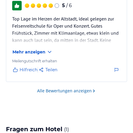
5
/ 6
Top Lage im Herzen der Altstadt, ideal gelegen zur
Felsenreitschule für Oper und Konzert. Gutes
Frühstück, Zimmer mit Klimaanlage, etwas klein und
kann auch laut sein, da mitten in der Stadt. Keine
Parkplätze. Für uns als Opernbesucher ideal und seit
Mehr anzeigen
Jahren unsere Wahl.
Meilengutschrift erhalten
Hilfreich
Teilen
Alle Bewertungen anzeigen
Fragen zum Hotel
(
1
)