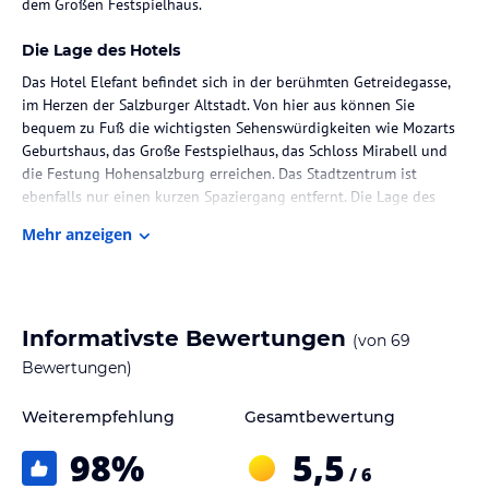
dem Großen Festspielhaus.
Die Lage des Hotels
Das Hotel Elefant befindet sich in der berühmten Getreidegasse,
im Herzen der Salzburger Altstadt. Von hier aus können Sie
bequem zu Fuß die wichtigsten Sehenswürdigkeiten wie Mozarts
Geburtshaus, das Große Festspielhaus, das Schloss Mirabell und
die Festung Hohensalzburg erreichen. Das Stadtzentrum ist
ebenfalls nur einen kurzen Spaziergang entfernt. Die Lage des
Hotels ist ideal für alle, die das kulturelle Erbe Salzburgs
Mehr anzeigen
erkunden möchten.
Zimmer / Unterbringung im Hotel
Die Zimmer im Hotel Elefant sind individuell dekoriert und bieten
Informativste Bewertungen
(von
69
eine gemütliche und komfortable Atmosphäre. Jedes Zimmer
verfügt über ein eigenes Badezimmer, Kabel-TV und eine Minibar.
Bewertungen)
Alle Zimmer sind klimatisiert und einige bieten auch einen
separaten Sitzbereich. Genießen Sie den Komfort und die
Weiterempfehlung
Gesamtbewertung
Annehmlichkeiten dieser stilvollen Unterkunft.
98
%
5,5
/ 6
Gastronomie im Hotel