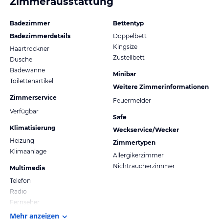
Zimmerausstattung
Badezimmer
Bettentyp
Badezimmerdetails
Doppelbett
Kingsize
Haartrockner
Zustellbett
Dusche
Badewanne
Minibar
Toilettenartikel
Weitere Zimmerinformationen
Zimmerservice
Feuermelder
Verfügbar
Safe
Klimatisierung
Weckservice/Wecker
Heizung
Zimmertypen
Klimaanlage
Allergikerzimmer
Nichtraucherzimmer
Multimedia
Telefon
Radio
Fernseher
Mehr anzeigen