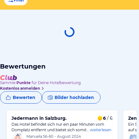
Filter
Bewertungen
Sammle
Punkte
für Deine Hotelbewertung.
Kostenlos anmelden
Bewerten
Bilder hochladen
Jedermann in Salzburg.
6
/ 6
Zent
Das Hotel befindet sich nur ein paar Minuten vom
Ein S
Domplatz entfernt und bietet sich somit…
weiterlesen
auf s
Manuela
56-60
•
August 2024