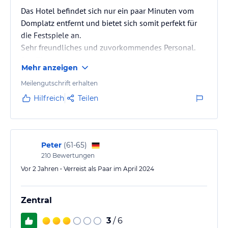
Das Hotel befindet sich nur ein paar Minuten vom
Domplatz entfernt und bietet sich somit perfekt für
die Festspiele an.
Sehr freundliches und zuvorkommendes Personal.
Das Zimmer war nicht sehr groß aber sehr gemütlich
Mehr anzeigen
und schön.
Haben für August schon wieder gebucht und freuen
Meilengutschrift erhalten
uns.
Hilfreich
Teilen
Peter
(
61-65
)
210
Bewertungen
Vor 2 Jahren • Verreist als Paar im April 2024
Zentral
3
/ 6