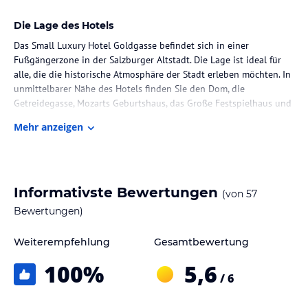
Die Lage des Hotels
Das Small Luxury Hotel Goldgasse befindet sich in einer
Fußgängerzone in der Salzburger Altstadt. Die Lage ist ideal für
alle, die die historische Atmosphäre der Stadt erleben möchten. In
unmittelbarer Nähe des Hotels finden Sie den Dom, die
Getreidegasse, Mozarts Geburtshaus, das Große Festspielhaus und
die Salzach. Die Lage ermöglicht es Ihnen, alle
Mehr anzeigen
Sehenswürdigkeiten bequem zu Fuß zu erreichen. Der Flughafen
Salzburg ist etwa 6 km entfernt.
Zimmer / Unterbringung im Hotel
Informativste Bewertungen
(von
57
Das Small Luxury Hotel Goldgasse verfügt über 16
Nichtraucherzimmer, die alle individuell gestaltet sind. Jedes
Bewertungen)
Zimmer ist mit einem eigenen Bad ausgestattet, das entweder
über eine Dusche oder eine Badewanne verfügt. Zur Ausstattung
Weiterempfehlung
Gesamtbewertung
gehören auch kostenfreies WLAN, ein Sitzbereich und Sat-TV. Auf
100
%
5,6
Anfrage sind Ventilatoren von Dyson erhältlich, um an heißen
/ 6
Tagen für angenehme Temperaturen zu sorgen.