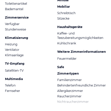
Minibar
Toilettenartikel
Mobiliar
Bademantel
Schreibtisch
Zimmerservice
Sitzecke
Verfügbar
Haushaltsgeräte
Stundenweise
Kaffee- und
Klimatisierung
Teezubereitungsmöglichkeiten
Kühlschrank
Heizung
Ventilator
Weitere Zimmerinformationen
Klimaanlage
Feuermelder
TV-Empfang
Safe
Satelliten-TV
Zimmertypen
Multimedia
Familienzimmer
Telefon
Behindertenfreundliche Zimmer
Fernseher
Allergikerzimmer
Raucherzimmer
Nichtraucherzimmer