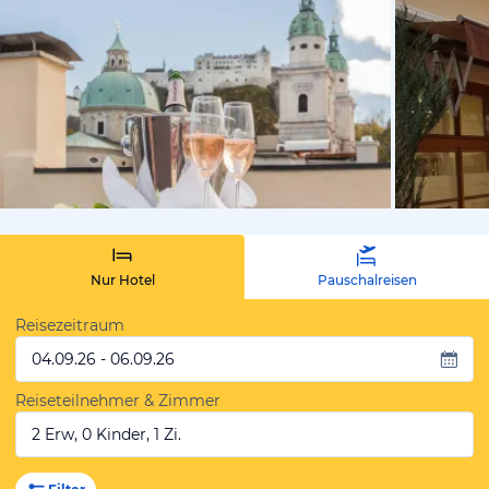
vom Hotelie
Nur Hotel
Pauschalreisen
Reisezeitraum
04.09.26 - 06.09.26
Reiseteilnehmer & Zimmer
2 Erw, 0 Kinder, 1 Zi.