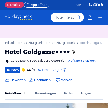
%
Deals
App öffnen
Kontakt
Hotel, Reiseziel
r Land Urlaub
Salzburg Urlaub
Salzburg Hotels
Hotel Goldgasse
Hotel Goldgasse
Goldgasse 10 5020 Salzburg Österreich
Auf Karte anzeigen
57
Bewertungen
100%
5,6
/ 6
Bewerten
Hochladen
Merken
Hotelübersicht
Bewertungen
Bilder
Fragen