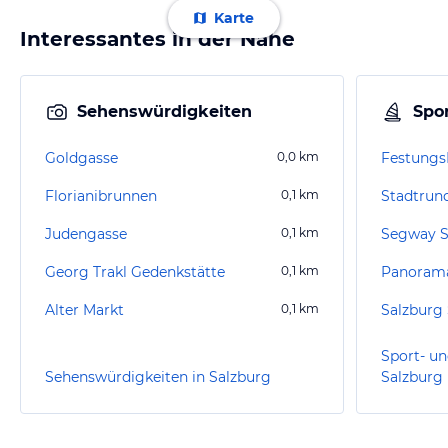
Karte
Interessantes in der Nähe
Sehenswürdigkeiten
Spor
Goldgasse
0,0
km
Festungs
Florianibrunnen
0,1
km
Judengasse
0,1
km
Segway S
Georg Trakl Gedenkstätte
0,1
km
Panorama
Alter Markt
0,1
km
Salzburg 
Sport- un
Sehenswürdigkeiten in Salzburg
Salzburg