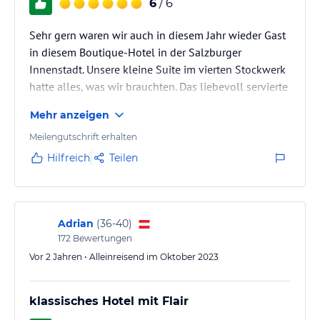
6
/ 6
Sehr gern waren wir auch in diesem Jahr wieder Gast
in diesem Boutique-Hotel in der Salzburger
Innenstadt. Unsere kleine Suite im vierten Stockwerk
hatte alles, was wir brauchten. Das liebevoll servierte
Frühstück mit einem Glaserl Winzersekt ermöglicht
Mehr anzeigen
einen guten Start in den Tag. Keinen Fehler macht
man auch mit der Einkehr im Restaurant des Hauses
Meilengutschrift erhalten
zum Abendessen.
Hilfreich
Teilen
Adrian
(
36-40
)
172
Bewertungen
Vor 2 Jahren • Alleinreisend im Oktober 2023
klassisches Hotel mit Flair