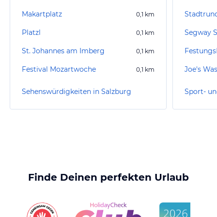
Makartplatz
0,1
km
Platzl
Segway S
0,1
km
St. Johannes am Imberg
Festungs
0,1
km
Festival Mozartwoche
0,1
km
Sehenswürdigkeiten in Salzburg
Finde Deinen perfekten Urlaub