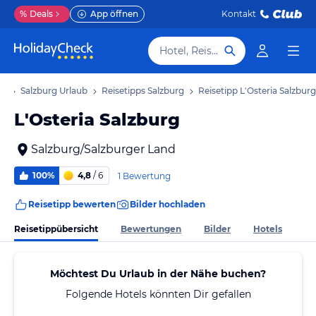
%
Deals
App öffnen
Kontakt
Hotel, Reiseziel
ub
Salzburg Urlaub
Reisetipps Salzburg
Reisetipp L'Osteria Salzburg
L'Osteria Salzburg
Salzburg/Salzburger Land
100%
4,8
/ 6
1 Bewertung
Reisetipp bewerten
Bilder hochladen
Reisetippübersicht
Bewertungen
Bilder
Hotels
Möchtest Du Urlaub in der Nähe buchen?
Folgende Hotels könnten Dir gefallen