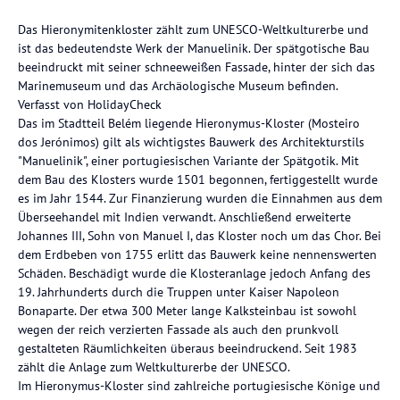
Das Hieronymitenkloster zählt zum UNESCO-Weltkulturerbe und
ist das bedeutendste Werk der Manuelinik. Der spätgotische Bau
beeindruckt mit seiner schneeweißen Fassade, hinter der sich das
Marinemuseum und das Archäologische Museum befinden.
Verfasst von HolidayCheck
Das im Stadtteil Belém liegende Hieronymus-Kloster (Mosteiro
dos Jerónimos) gilt als wichtigstes Bauwerk des Architekturstils
"Manuelinik", einer portugiesischen Variante der Spätgotik. Mit
dem Bau des Klosters wurde 1501 begonnen, fertiggestellt wurde
es im Jahr 1544. Zur Finanzierung wurden die Einnahmen aus dem
Überseehandel mit Indien verwandt. Anschließend erweiterte
Johannes III, Sohn von Manuel I, das Kloster noch um das Chor. Bei
dem Erdbeben von 1755 erlitt das Bauwerk keine nennenswerten
Schäden. Beschädigt wurde die Klosteranlage jedoch Anfang des
19. Jahrhunderts durch die Truppen unter Kaiser Napoleon
Bonaparte. Der etwa 300 Meter lange Kalksteinbau ist sowohl
wegen der reich verzierten Fassade als auch den prunkvoll
gestalteten Räumlichkeiten überaus beeindruckend. Seit 1983
zählt die Anlage zum Weltkulturerbe der UNESCO.
Im Hieronymus-Kloster sind zahlreiche portugiesische Könige und