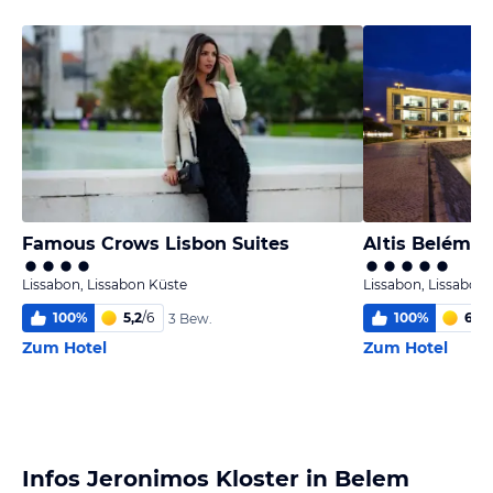
Famous Crows Lisbon Suites
Altis Belém H
Lissabon, Lissabon Küste
Lissabon, Lissabon
100
%
5,2
/
6
100
%
6,0
/
3 Bew.
Zum Hotel
Zum Hotel
Infos Jeronimos Kloster in Belem