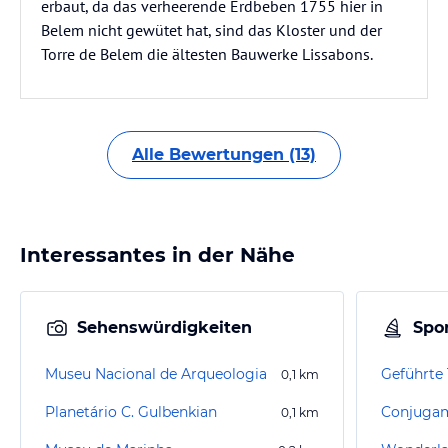
erbaut, da das verheerende Erdbeben 1755 hier in
Belem nicht gewütet hat, sind das Kloster und der
Torre de Belem die ältesten Bauwerke Lissabons.
Alle Bewertungen (13)
Interessantes in der Nähe
Sehenswürdigkeiten
Spor
Museu Nacional de Arqueologia
0,1
km
Planetário C. Gulbenkian
Conjugam
0,1
km