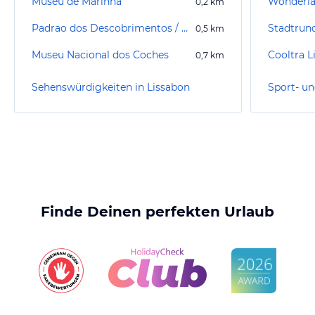
Museu de Marinha
Wonderla
0,2
km
Padrao dos Descobrimentos / Denkmal der Entdecker
Stadtrund
0,5
km
Museu Nacional dos Coches
Cooltra L
0,7
km
Sehenswürdigkeiten in Lissabon
Finde Deinen perfekten Urlaub