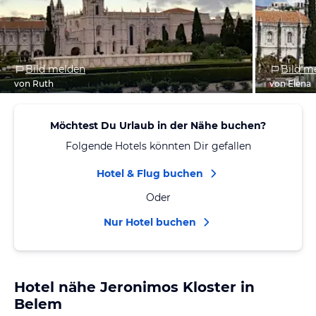
Bild melden
Bild m
von Ruth
von Elena
Möchtest Du Urlaub in der Nähe buchen?
Folgende Hotels könnten Dir gefallen
Hotel & Flug buchen
Oder
Nur Hotel buchen
Hotel nähe Jeronimos Kloster in
Belem