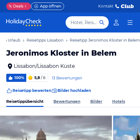
%
Deals
App öffnen
Kontakt
Hotel, Reiseziel
abon Urlaub
Reisetipps Lissabon
Reisetipp Jeronimos Kloster in Belem
Jeronimos Kloster in Belem
Lissabon/Lissabon Küste
100%
5,8
/ 6
13 Bewertungen
Reisetipp bewerten
Bilder hochladen
Reisetippübersicht
Bewertungen
Bilder
Hotels