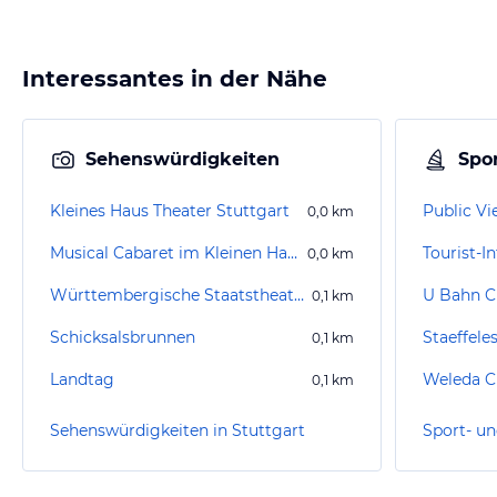
Interessantes in der Nähe
Sehenswürdigkeiten
Spor
Kleines Haus Theater Stuttgart
Public Vi
0,0
km
Musical Cabaret im Kleinen Haus
Tourist-I
0,0
km
Württembergische Staatstheater
U Bahn C
0,1
km
Schicksalsbrunnen
Staeffele
0,1
km
Landtag
Weleda C
0,1
km
Sehenswürdigkeiten in Stuttgart