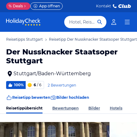
%
Deals
App öffnen
Kontakt
Hotel, Reiseziel
Reisetipps Stuttgart
Reisetipp Der Nussknacker Staatsoper Stuttgart
Der Nussknacker Staatsoper
Stuttgart
Stuttgart/Baden-Württemberg
100%
6
/ 6
2 Bewertungen
Reisetipp bewerten
Bilder hochladen
Reisetippübersicht
Bewertungen
Bilder
Hotels