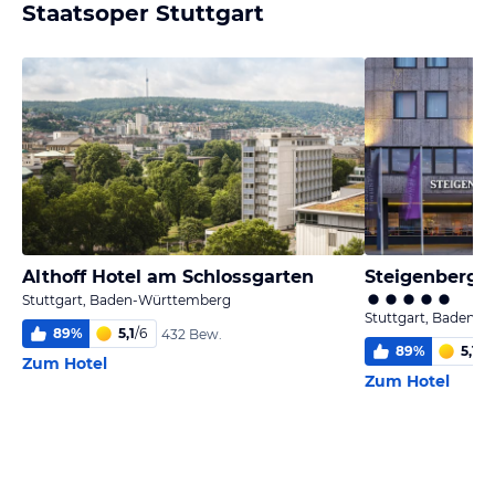
Staatsoper Stuttgart
Althoff Hotel am Schlossgarten
Steigenberger
Stuttgart, Baden-Württemberg
Stuttgart, Baden-
89
%
5,1
/
6
432 Bew.
89
%
5,1
/
6
Zum Hotel
Zum Hotel