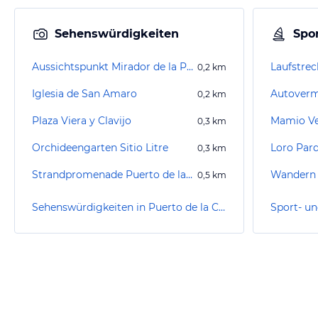
Sehenswürdigkeiten
Spor
Aussichtspunkt Mirador de la Paz
Laufstrec
0,2
km
Iglesia de San Amaro
Autoverm
0,2
km
Plaza Viera y Clavijo
Mamio Ve
0,3
km
Orchideengarten Sitio Litre
Loro Par
0,3
km
Strandpromenade Puerto de la Cruz
0,5
km
Sehenswürdigkeiten in Puerto de la Cruz