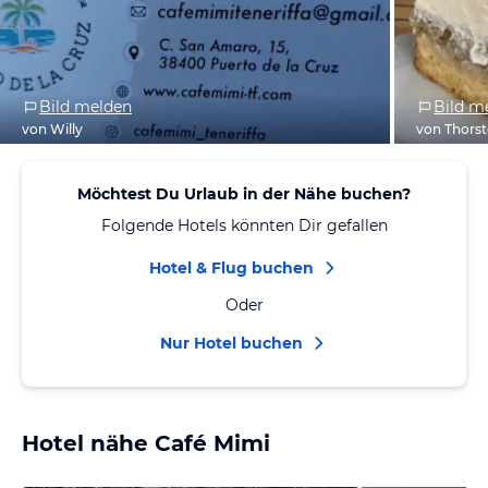
Bild melden
Bild m
von Willy
von Thorst
Möchtest Du Urlaub in der Nähe buchen?
Folgende Hotels könnten Dir gefallen
Hotel & Flug buchen
Oder
Nur Hotel buchen
Hotel nähe Café Mimi