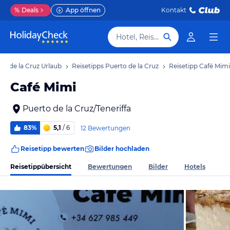
%
Deals
App öffnen
Kontakt
Hotel, Reiseziel
to de la Cruz Urlaub
Reisetipps Puerto de la Cruz
Reisetipp Café Mimi
Café Mimi
Puerto de la Cruz/Teneriffa
83%
5,1
/ 6
12 Bewertungen
Reisetipp bewerten
Bilder hochladen
Reisetippübersicht
Bewertungen
Bilder
Hotels