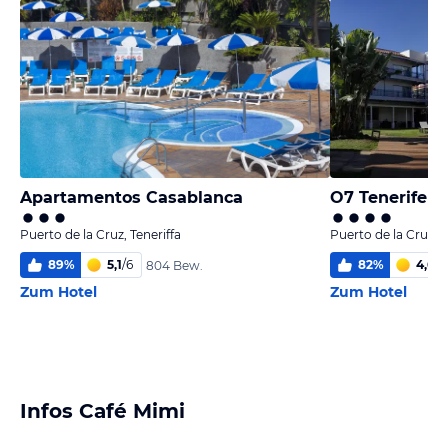
Apartamentos Casablanca
O7 Tenerife
Puerto de la Cruz, Teneriffa
Puerto de la Cruz, T
89
%
5,1
/
6
82
%
4,6
/
6
804 Bew.
Zum Hotel
Zum Hotel
Infos Café Mimi