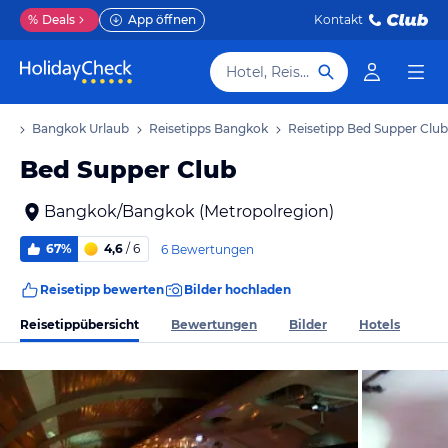
%
Deals
App öffnen
Kontakt
Hotel, Reiseziel
ub
Bangkok Urlaub
Reisetipps Bangkok
Reisetipp Bed Supper Club
Bed Supper Club
Bangkok/Bangkok (Metropolregion)
67%
4,6
/ 6
6 Bewertungen
Reisetipp bewerten
Bilder hochladen
Reisetippübersicht
Bewertungen
Bilder
Hotels