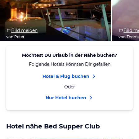
Bild melden
Bild m
von Peter
von Thom
Möchtest Du Urlaub in der Nähe buchen?
Folgende Hotels könnten Dir gefallen
Hotel & Flug buchen
Oder
Nur Hotel buchen
Hotel nähe Bed Supper Club