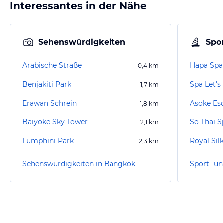
Interessantes in der Nähe
Sehenswürdigkeiten
Spor
Arabische Straße
Hapa Spa
0,4
km
Benjakiti Park
Spa Let's
1,7
km
Erawan Schrein
Asoke Es
1,8
km
Baiyoke Sky Tower
So Thai 
2,1
km
Lumphini Park
Royal Sil
2,3
km
Sehenswürdigkeiten in Bangkok