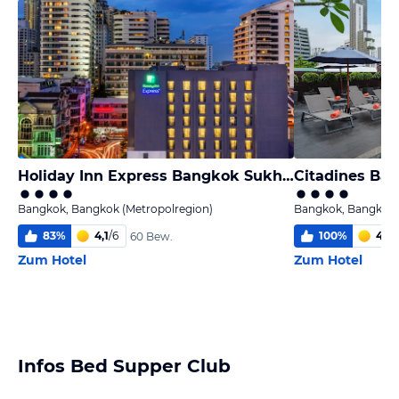
Holiday Inn Express Bangkok Sukhumvit 11
Citadines Ba
Bangkok, Bangkok (Metropolregion)
Bangkok, Bangkok 
83
%
4,1
/
6
100
%
4,9
/
60 Bew.
Zum Hotel
Zum Hotel
Infos Bed Supper Club