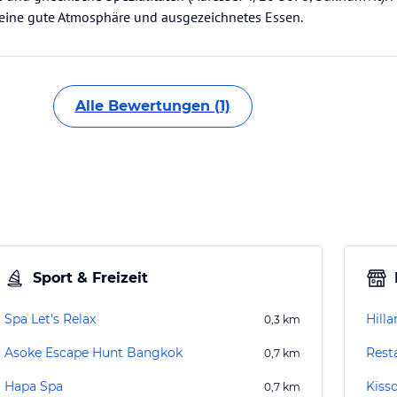
n eine gute Atmosphäre und ausgezeichnetes Essen.
Alle Bewertungen (1)
Sport & Freizeit
Spa Let's Relax
Hilla
0,3
km
Asoke Escape Hunt Bangkok
Rest
0,7
km
Hapa Spa
0,7
km