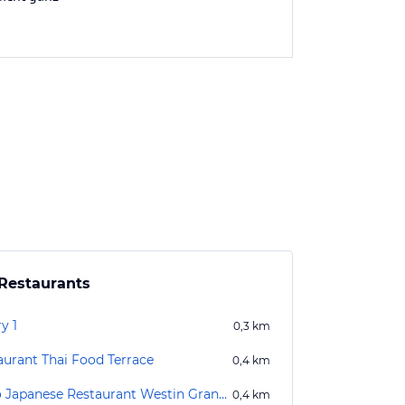
Restaurants
ry 1
0,3
km
aurant Thai Food Terrace
0,4
km
Kisso Japanese Restaurant Westin Grande Sukhumvit
0,4
km