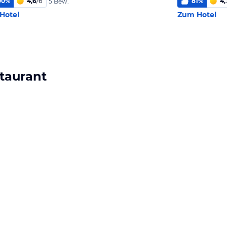
00
%
4,6
/
6
81
%
4,
5 Bew.
Hotel
Zum Hotel
taurant