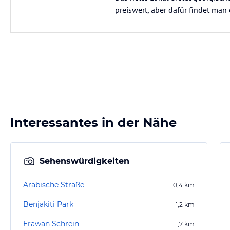
preiswert, aber dafür findet ma
Interessantes in der Nähe
Sehenswürdigkeiten
Arabische Straße
0,4
km
Benjakiti Park
1,2
km
Erawan Schrein
1,7
km