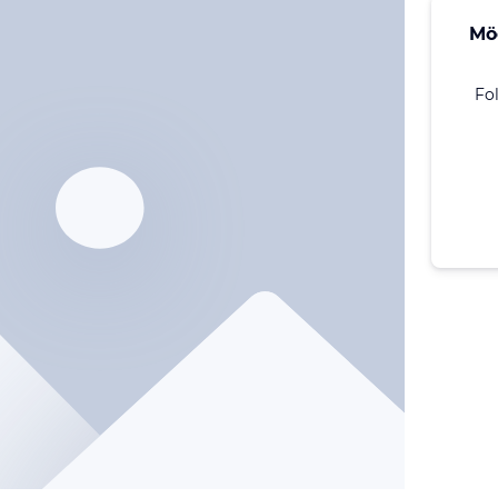
Mö
Fo