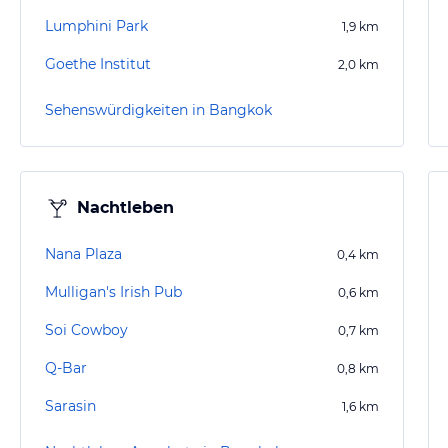
Lumphini Park
1,9
km
Goethe Institut
2,0
km
Sehenswürdigkeiten in Bangkok
Nachtleben
Nana Plaza
0,4
km
Mulligan's Irish Pub
0,6
km
Soi Cowboy
0,7
km
Q-Bar
0,8
km
Sarasin
1,6
km