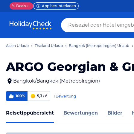
%
Deals
App herunterladen
Asien Urlaub
Thailand Urlaub
Bangkok (Metropolregion) Urlaub
ARGO Georgian & G
Bangkok/Bangkok (Metropolregion)
100%
5,3
/ 6
1 Bewertung
Reisetippübersicht
Bewertungen
Bilder