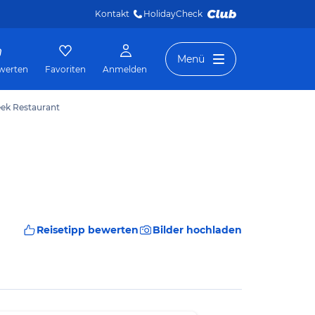
Kontakt
HolidayCheck 
Menü
werten
Favoriten
Anmelden
eek Restaurant
Reisetipp bewerten
Bilder hochladen