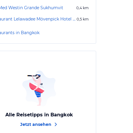
Med Westin Grande Sukhumvit
0,4
km
Restaurant Lelawadee Mövenpick Hotel Sukhumvit 15 Bangkok
0,5
km
aurants in Bangkok
Alle Reisetipps in Bangkok
Jetzt ansehen