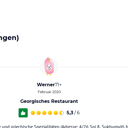
ngen)
Werner
71+
Februar 2020
Georgisches Restaurant
5,3
/ 6
e und griechische Spezialitäten (Adresse: 4/26 Soi 8, Sukhumvit). 