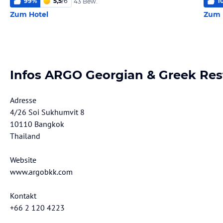
99
%
5,5
/
6
1
43 Bew.
Zum Hotel
Zum 
Infos ARGO Georgian & Greek Res
Adresse
4/26 Soi Sukhumvit 8
10110 Bangkok
Thailand
Website
www.argobkk.com
Kontakt
+66 2 120 4223