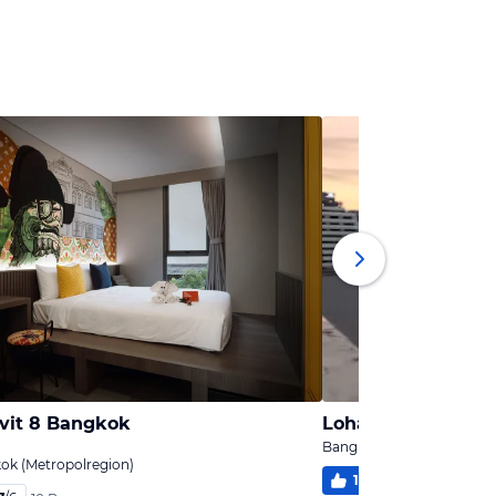
vit 8 Bangkok
Bangkok, Bangkok (Metro
ok (Metropolregion)
100
%
5,0
/
6
8 B