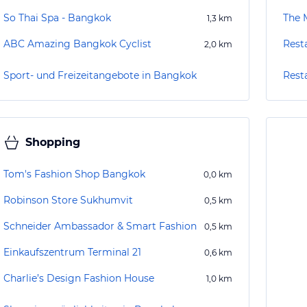
So Thai Spa - Bangkok
The 
1,3
km
ABC Amazing Bangkok Cyclist
2,0
km
Sport- und Freizeitangebote in Bangkok
Rest
Shopping
Tom's Fashion Shop Bangkok
0,0
km
Robinson Store Sukhumvit
0,5
km
Schneider Ambassador & Smart Fashion
0,5
km
Einkaufszentrum Terminal 21
0,6
km
Charlie’s Design Fashion House
1,0
km