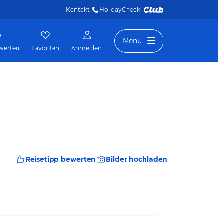
Kontakt
HolidayCheck 
Menü
werten
Favoriten
Anmelden
Reisetipp bewerten
Bilder hochladen