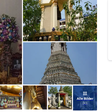
Bild melden
von Frank
Bild melden
von Frank
Alle Bilder
(
10
)