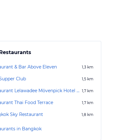
Restaurants
aurant & Bar Above Eleven
1,3
km
Supper Club
1,5
km
Restaurant Lelawadee Mövenpick Hotel Sukhumvit 15 Bangkok
1,7
km
aurant Thai Food Terrace
1,7
km
kok Sky Restaurant
1,8
km
aurants in Bangkok