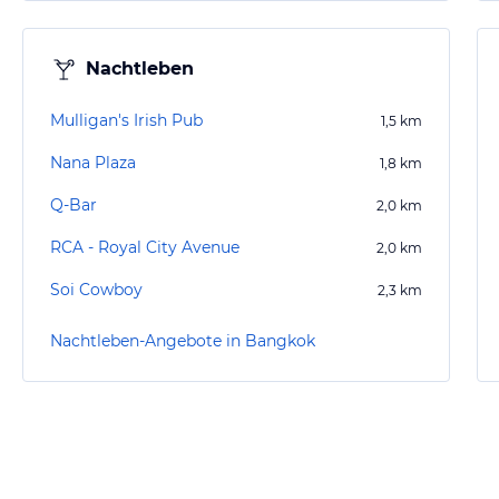
Nachtleben
Mulligan's Irish Pub
1,5
km
Nana Plaza
1,8
km
Q-Bar
2,0
km
RCA - Royal City Avenue
2,0
km
Soi Cowboy
2,3
km
Nachtleben-Angebote in Bangkok