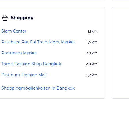
Shopping
Siam Center
1,1
km
Ratchada Rot Fai Train Night Market
1,5
km
Pratunam Market
2,0
km
Tom's Fashion Shop Bangkok
2,0
km
Platinum Fashion Mall
2,2
km
Shoppingmöglichkeiten in Bangkok