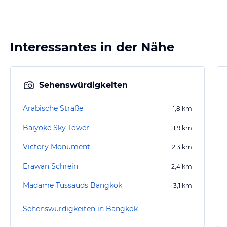
Interessantes in der Nähe
Sehenswürdigkeiten
Arabische Straße
1,8
km
Baiyoke Sky Tower
1,9
km
Victory Monument
2,3
km
Erawan Schrein
2,4
km
Madame Tussauds Bangkok
3,1
km
Sehenswürdigkeiten in Bangkok