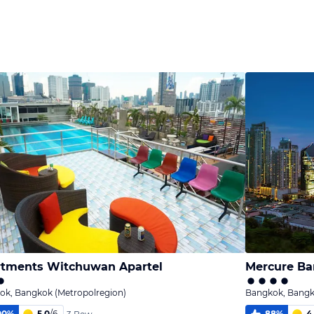
Bild
Bild
Bild
melden
melden
melden
von Frank
von Frank
von Frank
tments Witchuwan Apartel
Mercure B
ok, Bangkok (Metropolregion)
Bangkok, Bangk
00
%
5,0
/
6
88
%
4