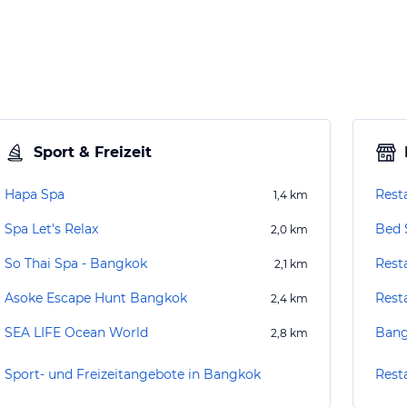
Sport & Freizeit
Hapa Spa
Rest
1,4
km
Spa Let's Relax
Bed 
2,0
km
So Thai Spa - Bangkok
2,1
km
Asoke Escape Hunt Bangkok
Rest
2,4
km
SEA LIFE Ocean World
Bang
2,8
km
Sport- und Freizeitangebote in Bangkok
Rest