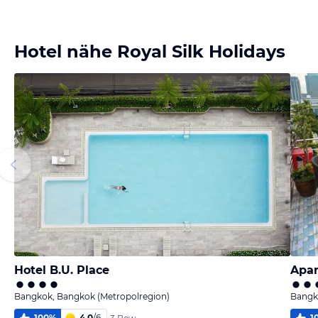
Bild
Bild
Bild
Bild
melden
melden
melden
melden
von Frank
von Frank
von Frank
von Frank
Hotel nähe Royal Silk Holidays
Hotel B.U. Place
Apar
Bangkok, Bangkok (Metropolregion)
Bangk
100
%
4,0
/
6
1