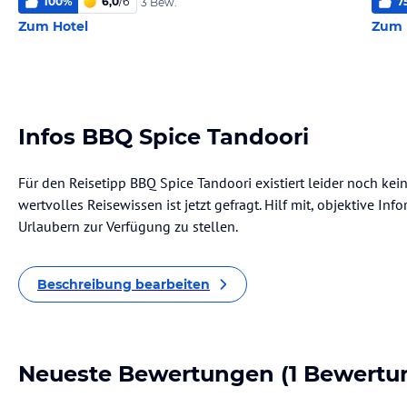
100
%
6,0
/
6
7
3 Bew.
Zum Hotel
Zum 
Infos BBQ Spice Tandoori
Für den Reisetipp BBQ Spice Tandoori existiert leider noch ke
wertvolles Reisewissen ist jetzt gefragt. Hilf mit, objektive I
Urlaubern zur Verfügung zu stellen.
Beschreibung bearbeiten
Neueste Bewertungen
(1 Bewertu