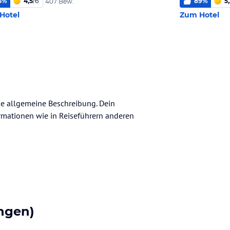
5
%
4,5
/
6
89
%
5
407 Bew.
Hotel
Zum Hotel
ine allgemeine Beschreibung. Dein
nformationen wie in Reiseführern anderen
ngen)