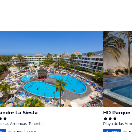
andre La Siesta
HD Parque C
de las Americas, Teneriffa
Playa de las Ame