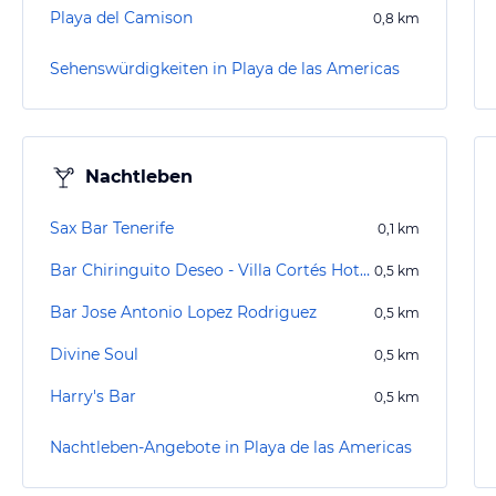
Playa del Camison
0,8
km
Sehenswürdigkeiten in Playa de las Americas
Nachtleben
Sax Bar Tenerife
0,1
km
Bar Chiringuito Deseo - Villa Cortés Hotel
0,5
km
Bar Jose Antonio Lopez Rodriguez
0,5
km
Divine Soul
0,5
km
Harry's Bar
0,5
km
Nachtleben-Angebote in Playa de las Americas