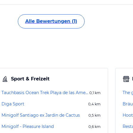
Alle Bewertungen (1)
Sport & Freizeit
Tauchbasis Ocean Trek Playa de las Americas
The 
0,1
km
Diga Sport
Bräu
0,4
km
Minigolf Santiago ex Jardin de Cactus
Hoot
0,5
km
Minigolf - Pleasure Island
Resta
0,6
km