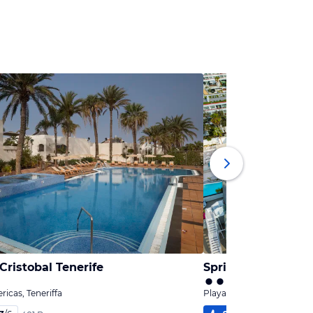
ristobal Tenerife
Spring Hotel Bitác
ricas, Teneriffa
Playa de las Americas, Ten