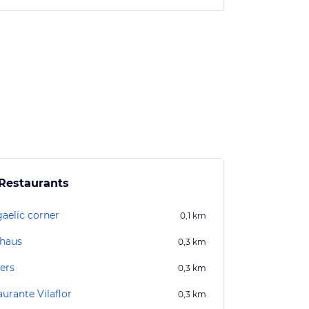
Restaurants
gaelic corner
0,1
km
haus
0,3
km
ers
0,3
km
urante Vilaflor
0,3
km