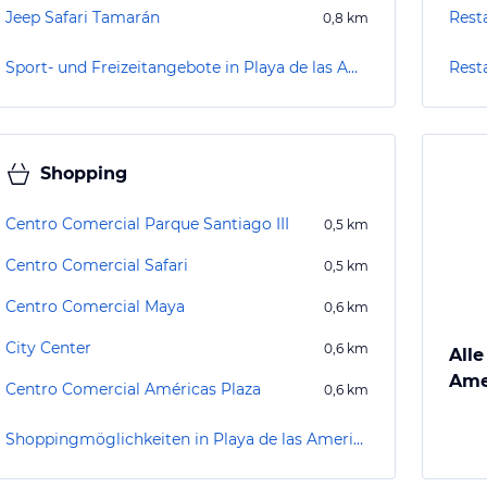
Jeep Safari Tamarán
Rest
0,8
km
Sport- und Freizeitangebote in Playa de las Americas
Rest
Shopping
Centro Comercial Parque Santiago III
0,5
km
Centro Comercial Safari
0,5
km
Centro Comercial Maya
0,6
km
City Center
0,6
km
Alle
Ame
Centro Comercial Américas Plaza
0,6
km
Shoppingmöglichkeiten in Playa de las Americas