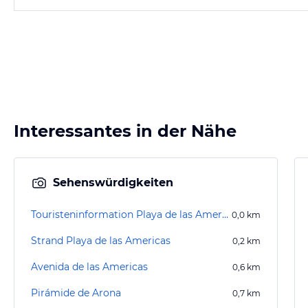
Interessantes in der Nähe
Sehenswürdigkeiten
Touristeninformation Playa de las Americas
0,0
km
Strand Playa de las Americas
0,2
km
Avenida de las Americas
0,6
km
Pirámide de Arona
0,7
km