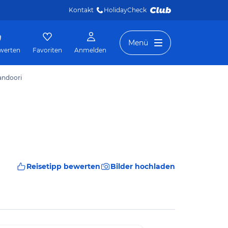
Kontakt
HolidayCheck 
Menü
werten
Favoriten
Anmelden
andoori
Reisetipp bewerten
Bilder hochladen