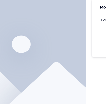
Mö
Fo