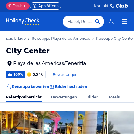
%
Deals
App öffnen
Kontakt
Hotel, Reiseziel
mericas Urlaub
Reisetipps Playa de las Americas
Reisetipp City Center
City Center
Playa de las Americas/Teneriffa
100%
5,5
/ 6
4 Bewertungen
Reisetipp bewerten
Bilder hochladen
Reisetippübersicht
Bewertungen
Bilder
Hotels