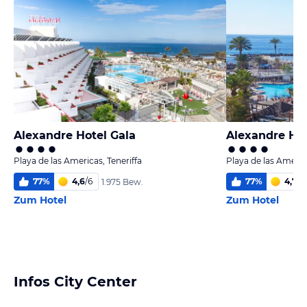
Alexandre Hotel Gala
Alexandre Hot
Playa de las Americas, Teneriffa
Playa de las America
77
%
4,6
/
6
77
%
4,7
/
6
1.975 Bew.
Zum Hotel
Zum Hotel
Infos City Center