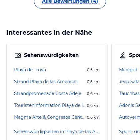
Alle Bewertungen (4)
Interessantes in der Nähe
Sehenswürdigkeiten
Spor
Playa de Troya
Minigolf 
0,5
km
Strand Playa de las Americas
Jeep Saf
0,5
km
Strandpromenade Costa Adeje
0,6
km
Touristeninformation Playa de las Americas
Adonis S
0,6
km
Magma Arte & Congresos Centre
Autoverm
0,6
km
Sehenswürdigkeiten in Playa de las Americas