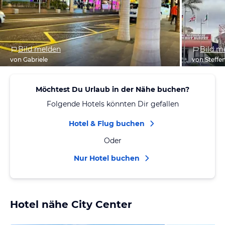
Bild melden
Bild m
von Gabriele
von Steffe
Möchtest Du Urlaub in der Nähe buchen?
Folgende Hotels könnten Dir gefallen
Hotel & Flug buchen
Oder
Nur Hotel buchen
Hotel nähe City Center