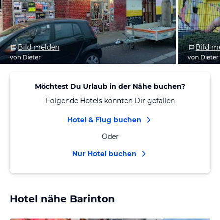
Bild melden
Bild m
von Dieter
von Dieter
Möchtest Du Urlaub in der Nähe buchen?
Folgende Hotels könnten Dir gefallen
Hotel & Flug buchen
Oder
Nur Hotel buchen
Hotel nähe Barinton