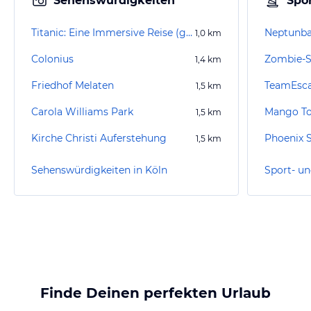
Sehenswürdigkeiten
Spor
Titanic: Eine Immersive Reise (geschlossen)
Neptunb
1,0
km
Colonius
Zombie-
1,4
km
Friedhof Melaten
TeamEsca
1,5
km
Carola Williams Park
Mango To
1,5
km
Kirche Christi Auferstehung
Phoenix 
1,5
km
Sehenswürdigkeiten in Köln
Sport- un
Finde Deinen perfekten Urlaub