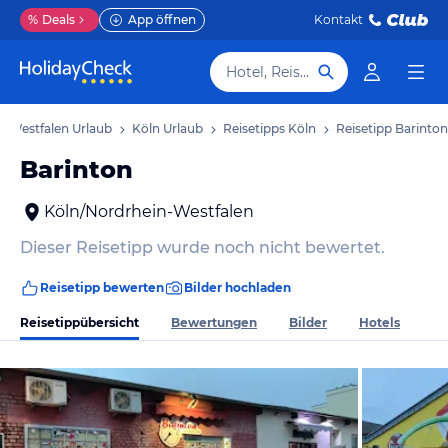
%
Deals
App öffnen
Kontakt
Hotel, Reiseziel
n-Westfalen Urlaub
Köln Urlaub
Reisetipps Köln
Reisetipp Barinton
Barinton
Köln/Nordrhein-Westfalen
Dieser Reisetipp wurde noch nicht bewertet.
Reisetipp bewerten
Bilder hochladen
Reisetippübersicht
Bewertungen
Bilder
Hotels