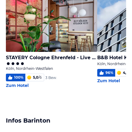
STAYERY Cologne Ehrenfeld - Live Music Hall
B&B Hotel Köl
Köln, Nordrhein-We
Köln, Nordrhein-Westfalen
96
%
4,5
/
6
100
%
5,0
/
6
3 Bew.
Zum Hotel
Zum Hotel
Infos Barinton