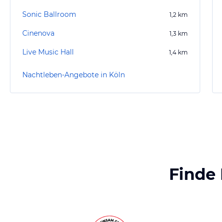
Sonic Ballroom
1,2
km
Cinenova
1,3
km
Live Music Hall
1,4
km
Nachtleben-Angebote in Köln
Finde