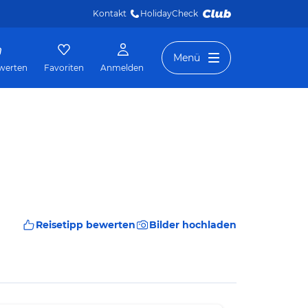
Kontakt
HolidayCheck 
Menü
werten
Favoriten
Anmelden
Reisetipp bewerten
Bilder hochladen