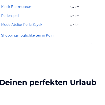
Kiosk Biermuseum
3,4
km
Perlenspiel
3,7
km
Mode-Atelier Perla Zayek
3,7
km
Shoppingmöglichkeiten in Köln
 Deinen perfekten Urlaub