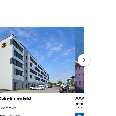
Köln-Ehrenfeld
AAA Budget Hotel
-Westfalen
Köln, Nordrhein-Westfale
,6
/
6
98
%
4,1
/
6