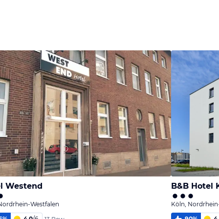
l Westend
B&B Hotel 
Nordrhein-Westfalen
Köln, Nordrhein
6
%
4,0
/
6
90
%
4