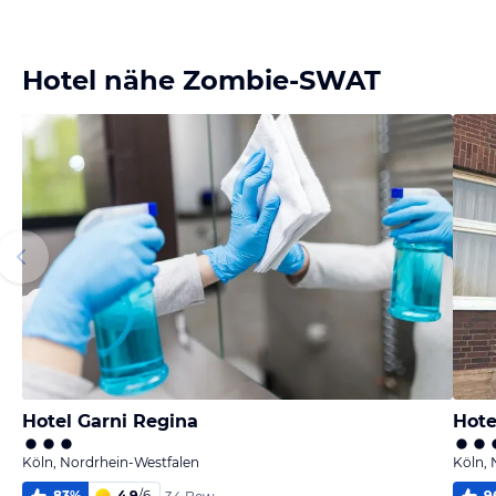
Hotel nähe Zombie-SWAT
Hotel Garni Regina
Hote
Köln, Nordrhein-Westfalen
Köln, 
83
%
4,9
/
6
9