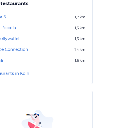
Restaurants
r 5
0,7
km
 Piccola
1,3
km
ollywaffel
1,3
km
pe Connection
1,4
km
na
1,6
km
aurants in Köln