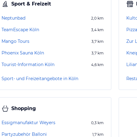
Sport & Freizeit
Neptunbad
Kulto
2,0
km
TeamEscape Köln
Pizza
3,4
km
Mango Tours
Zur L
3,7
km
Phoenix Sauna Köln
Knei
3,7
km
Tourist-Information Köln
Lilia
4,6
km
Sport- und Freizeitangebote in Köln
Rest
Shopping
Essigmanufaktur Weyers
0,3
km
Partyzubehör Balloni
1,7
km