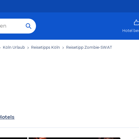
Hotel be
Köln Urlaub
Reisetipps Köln
Reisetipp Zombie-SWAT
Hotels