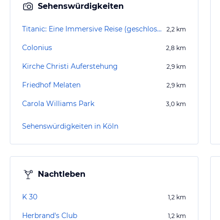
Sehenswürdigkeiten
Titanic: Eine Immersive Reise (geschlossen)
2,2
km
Colonius
2,8
km
Kirche Christi Auferstehung
2,9
km
Friedhof Melaten
2,9
km
Carola Williams Park
3,0
km
Sehenswürdigkeiten in Köln
Nachtleben
K 30
1,2
km
Herbrand's Club
1,2
km