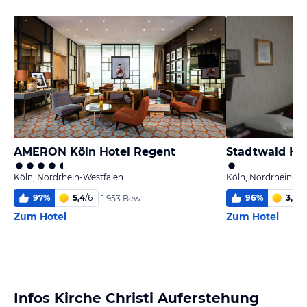
AMERON Köln Hotel Regent
Stadtwald Ho
Köln, Nordrhein-Westfalen
Köln, Nordrhein-We
97
%
5,4
/
6
96
%
3,8
/
6
1.953 Bew.
Zum Hotel
Zum Hotel
Infos Kirche Christi Auferstehung