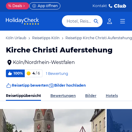
%
Deals
App öffnen
Kontakt
Hotel, Reiseziel
Köln Urlaub
Reisetipps Köln
Reisetipp Kirche Christi Auferstehung
Kirche Christi Auferstehung
Köln/Nordrhein-Westfalen
100%
4
/ 6
1 Bewertung
Reisetipp bewerten
Bilder hochladen
Reisetippübersicht
Bewertungen
Bilder
Hotels