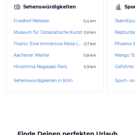
Sehenswürdigkeiten
Spor
Friedhof Melaten
TeamEsca
0,4
km
Museum für Ostasiatische Kunst
Neptunb
0,6
km
Titanic: Eine Immersive Reise (geschlossen)
Phoenix 
0,7
km
Aachener Weiher
Mango To
0,8
km
Hiroshima Nagasaki Park
0,9
km
Sehenswürdigkeiten in Köln
Sport- un
Finde Deinen perfekten Urlaub