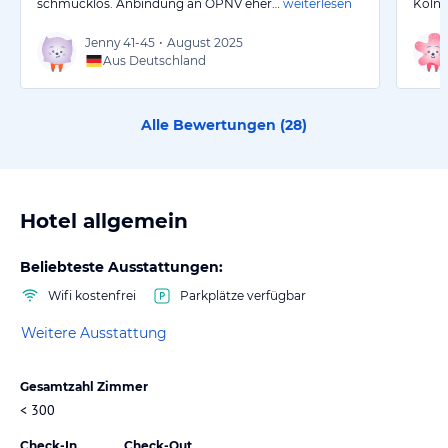
schmucklos. Anbindung an ÖPNV eher…
weiterlesen
Köln.
Jenny
41-45
•
August 2025
Aus Deutschland
Alle Bewertungen (
28
)
Hotel allgemein
Beliebteste Ausstattungen:
Wifi kostenfrei
Parkplätze verfügbar
Weitere Ausstattung
Gesamtzahl Zimmer
< 300
Check-In
Check-Out