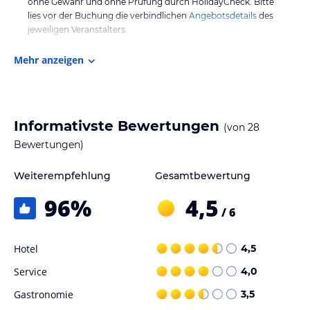
ohne Gewähr und ohne Prüfung durch HolidayCheck. Bitte
lies vor der Buchung die verbindlichen
Angebotsdetails
des
jeweiligen Veranstalters.
Mehr anzeigen
Informativste Bewertungen
(von
28
Bewertungen)
Weiterempfehlung
Gesamtbewertung
96
%
4,5
/ 6
Hotel
4,5
Service
4,0
Gastronomie
3,5