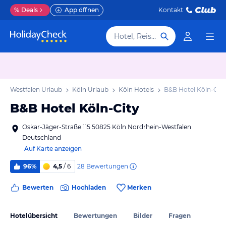
%
Deals
App öffnen
Kontakt
Hotel, Reiseziel
in-Westfalen Urlaub
Köln Urlaub
Köln Hotels
B&B Hotel Köln-City
B&B Hotel Köln-City
Oskar-Jäger-Straße 115 50825 Köln Nordrhein-Westfalen
Deutschland
Auf Karte anzeigen
28
Bewertungen
96%
4,5
/ 6
Bewerten
Hochladen
Merken
Hotelübersicht
Bewertungen
Bilder
Fragen