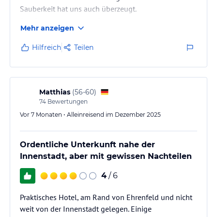
Sauberkeit hat uns auch überzeugt.
Das Frühstück und das Peronal sind auch sehr gut.
Mehr anzeigen
Eigene Parkplätze sind genügend vorhanden.
Wir kommen gerne wieder und empfehlen das Hotel
Hilfreich
Teilen
weiter
Matthias
(
56-60
)
74
Bewertungen
Vor 7 Monaten • Alleinreisend im Dezember 2025
Ordentliche Unterkunft nahe der
Innenstadt, aber mit gewissen Nachteilen
4
/ 6
Praktisches Hotel, am Rand von Ehrenfeld und nicht
weit von der Innenstadt gelegen. Einige