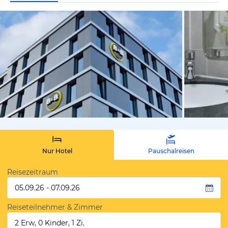
vom Hoteli
Nur Hotel
Pauschalreisen
Reisezeitraum
05.09.26 - 07.09.26
Reiseteilnehmer & Zimmer
2 Erw, 0 Kinder, 1 Zi.