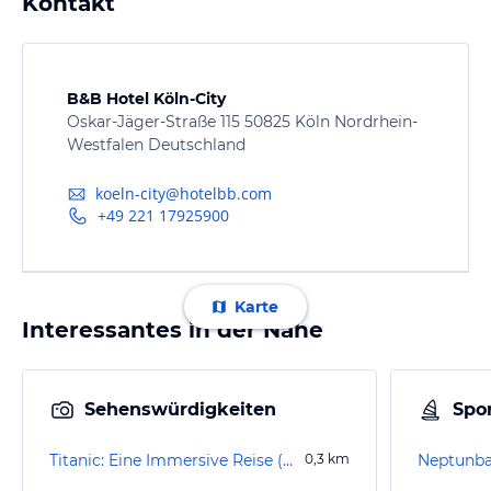
Kontakt
B&B Hotel Köln-City
Oskar-Jäger-Straße 115 50825 Köln Nordrhein-
Westfalen Deutschland
koeln-city@hotelbb.com
+49 221 17925900
Karte
Interessantes in der Nähe
Sehenswürdigkeiten
Spor
Titanic: Eine Immersive Reise (geschlossen)
0,3
km
Neptunb