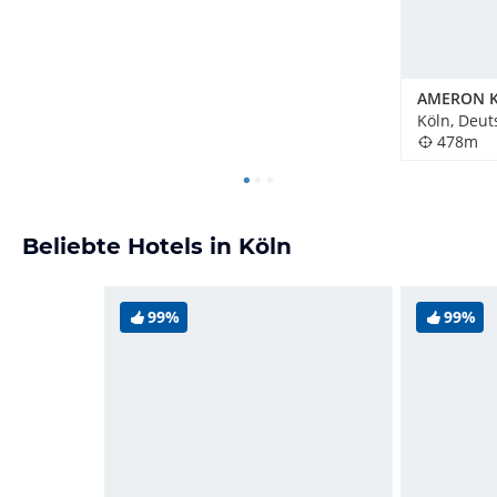
Köln, Deut
478m
Beliebte Hotels in Köln
99%
99%