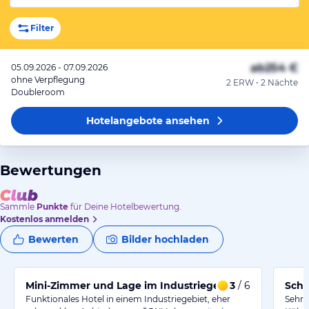
Filter
ab
254 €
05.09.2026 - 07.09.2026
ohne Verpflegung
2 ERW • 2 Nächte
Doubleroom
Hotelangebote
ansehen
Bewertungen
Sammle
Punkte
für Deine Hotelbewertung.
Kostenlos anmelden
Bewerten
Bilder hochladen
Mini-Zimmer und Lage im Industriegebiet
3
/ 6
Schö
Funktionales Hotel in einem Industriegebiet, eher
Sehr 