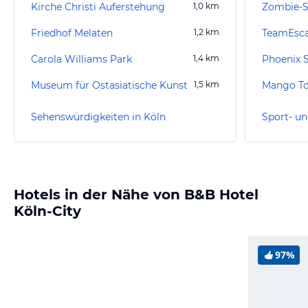
Kirche Christi Auferstehung
1,0
km
Zombie-
Friedhof Melaten
1,2
km
TeamEsca
Carola Williams Park
1,4
km
Phoenix 
Museum für Ostasiatische Kunst
1,5
km
Mango To
Sehenswürdigkeiten in Köln
Sport- un
Hotels in der Nähe von B&B Hotel
Köln-City
97%