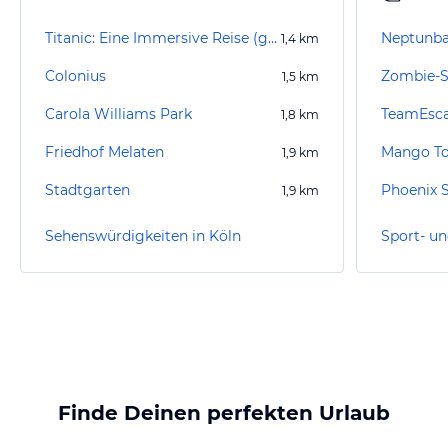
Titanic: Eine Immersive Reise (geschlossen)
Neptunb
1,4
km
Colonius
Zombie-
1,5
km
Carola Williams Park
TeamEsca
1,8
km
Friedhof Melaten
Mango To
1,9
km
Stadtgarten
Phoenix 
1,9
km
Sehenswürdigkeiten in Köln
Sport- un
Finde Deinen perfekten Urlaub