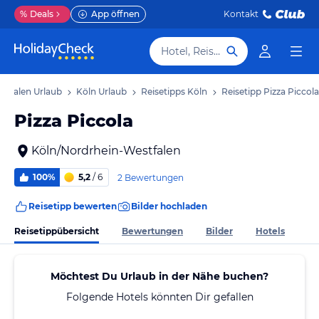
%
Deals
App öffnen
Kontakt
Hotel, Reiseziel
stfalen Urlaub
Köln Urlaub
Reisetipps Köln
Reisetipp Pizza Piccola
Pizza Piccola
Köln/Nordrhein-Westfalen
100%
5,2
/ 6
2 Bewertungen
Reisetipp bewerten
Bilder hochladen
Reisetippübersicht
Bewertungen
Bilder
Hotels
Möchtest Du Urlaub in der Nähe buchen?
Folgende Hotels könnten Dir gefallen