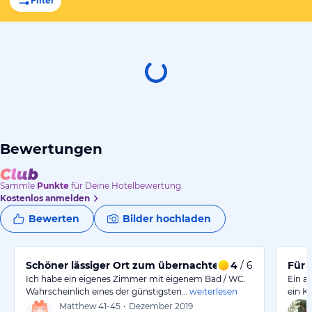
Filter
Bewertungen
Sammle
Punkte
für Deine Hotelbewertung.
Kostenlos anmelden
Bewerten
Bilder hochladen
Schöner lässiger Ort zum übernachten.
4
/ 6
Für 
Ich habe ein eigenes Zimmer mit eigenem Bad / WC.
Ein a
Wahrscheinlich eines der günstigsten…
weiterlesen
ein K
Matthew
41-45
•
Dezember 2019