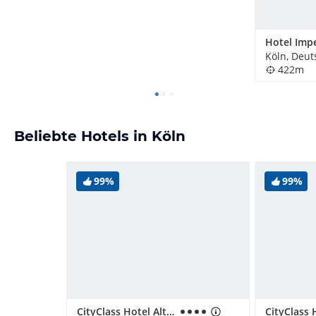
Hotel Impe
Köln, Deut
422m
Beliebte Hotels in Köln
99%
99%
CityClass Hotel Alter Markt