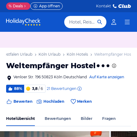
%
Deals
App öffnen
Kontakt
Hotel, Reiseziel
-Westfalen Urlaub
Köln Urlaub
Köln Hotels
Weltempfänger Hostel
Weltempfänger Hostel
Venloer Str. 196 50823 Köln Deutschland
Auf Karte anzeigen
21
Bewertungen
88%
3,8
/ 6
Bewerten
Hochladen
Merken
Hotelübersicht
Bewertungen
Bilder
Fragen