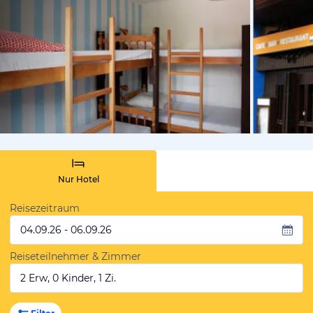
vom Hoteli
Nur Hotel
Reisezeitraum
04.09.26 - 06.09.26
Reiseteilnehmer & Zimmer
2 Erw, 0 Kinder, 1 Zi.