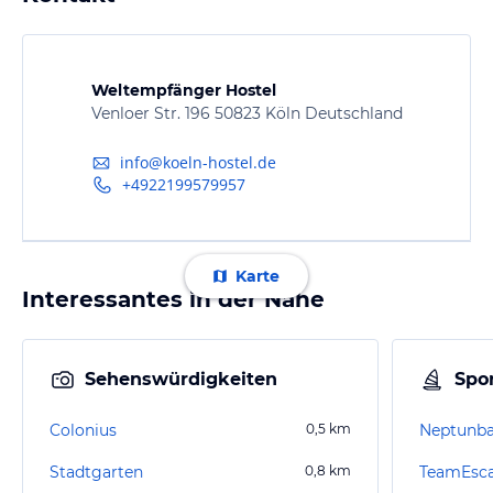
Weltempfänger Hostel
Venloer Str. 196 50823 Köln Deutschland
info@koeln-hostel.de
+4922199579957
Karte
Interessantes in der Nähe
Sehenswürdigkeiten
Spor
Colonius
0,5
km
Neptunb
Stadtgarten
0,8
km
TeamEsca