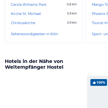
Carola Williams Park
0,8
km
Mango To
Kirche St. Michael
0,9
km
Phoenix 
Christuskirche
0,9
km
Tourist-I
Sehenswürdigkeiten in Köln
Sport- un
Hotels in der Nähe von
Weltempfänger Hostel
100%