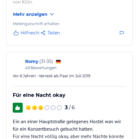
von Köln.
ohne Gewähr und ohne Prüfung durch HolidayCheck. Bitte
lies vor der Buchung die verbindlichen
Angebotsdetails
des
Mehr anzeigen
jeweiligen Veranstalters.
Meilengutschrift erhalten
Hilfreich
Teilen
Romy
(
31-35
)
49
Bewertungen
Vor 6 Jahren • Verreist als Paar im Juli 2019
Für eine Nacht okay
3
/ 6
Ein an einer Hauptstraße gelegenes Hostel was wir
für ein Konzertbesuch gebucht hatten.
Für eine Nacht völlig okay, aber mehr Nächte könnte