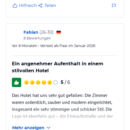
Hilfreich
Teilen
Fabian
(
26-30
)
8
Bewertungen
Vor 6 Monaten • Verreist als Paar im Januar 2026
Ein angenehmer Aufenthalt in einem
stilvollen Hotel
5
/ 6
Das Hotel hat uns sehr gut gefallen: Die Zimmer
waren ordentlich, sauber und modern eingerichtet,
insgesamt ein sehr stimmiger und schicker Stil. Die
Lage ist ebenfalls gut – die Einkaufsstraße und der
Dom sind in etwa 20 Minuten fußläufig erreichbar,
Mehr anzeigen
alternativ kommt man bequem mit Scooter oder Uber