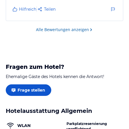
ans Ziel. Insgesamt ein schönes, gut gelegenes Hotel
Hilfreich
Teilen
mit guter Anbindung.
Alle Bewertungen anzeigen
Fragen zum Hotel?
Ehemalige Gäste des Hotels kennen die Antwort!
Frage stellen
Hotelausstattung Allgemein
Parkplatzreservierung
WLAN
verpflichtend