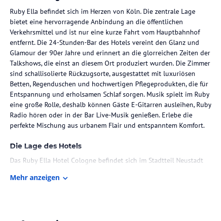
Ruby Ella befindet sich im Herzen von Köln. Die zentrale Lage
bietet eine hervorragende Anbindung an die öffentlichen
Verkehrsmittel und ist nur eine kurze Fahrt vom Hauptbahnhof
entfernt. Die 24-Stunden-Bar des Hotels vereint den Glanz und
Glamour der 90er Jahre und erinnert an die glorreichen Zeiten der
Talkshows, die einst an diesem Ort produziert wurden. Die Zimmer
sind schallisolierte Rückzugsorte, ausgestattet mit luxuriösen
Betten, Regenduschen und hochwertigen Pflegeprodukten, die für
Entspannung und erholsamen Schlaf sorgen. Musik spielt im Ruby
eine große Rolle, deshalb können Gäste E-Gitarren ausleihen, Ruby
Radio hören oder in der Bar Live-Musik genießen. Erlebe die
perfekte Mischung aus urbanem Flair und entspanntem Komfort.
Die Lage des Hotels
Das Ruby Ella Hotel Cologne befindet sich im Stadtteil Neustadt
Nord und bietet eine günstige Lage. Der Kölner Dom, das Theater
Mehr anzeigen
am Dom und der Kölner Hauptbahnhof sind nur wenige Kilometer
entfernt. Die Basilika St. Gereon, das NS-Dokumentationszentrum
und der Neumarkt Köln sind ebenfalls in der Nähe. Die zentrale
Lage ermöglicht es den Gästen, die Stadt bequem zu erkunden