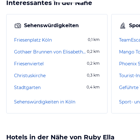
Interessantes in der Nähe
Sehenswürdigkeiten
Spor
Friesenplatz Köln
0,1
km
TeamEsca
Gothaer Brunnen von Elisabeth Baumeister-Bühler
0,2
km
Mango To
Friesenviertel
0,2
km
Phoenix 
Christuskirche
0,3
km
Tourist-I
Stadtgarten
0,4
km
Geführte 
Sehenswürdigkeiten in Köln
Sport- un
Hotels in der Nähe von Ruby Ella