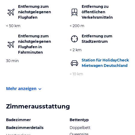
Entfernung zum
Entfernung zu
nächstgelegenen
öffentlichen
Flughafen
Verkehrsmitteln
< 50 km
< 200 m
Entfernung zum
Entfernung zum
nächstgelegenen
Stadtzentrum
Flughafen in
< 2 km
Fahrminuten
Station für HolidayCheck
30 min
Mietwagen Deutschland
< 10 km
Mehr anzeigen
Zimmerausstattung
Badezimmer
Bettentyp
Badezimmerdetails
Doppelbett
Queensize