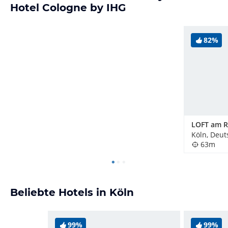
Hotel Cologne by IHG
82%
Köln, Deut
63m
Beliebte Hotels in Köln
99%
99%