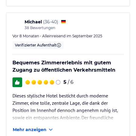
Michael
(
36-40
)
38
Bewertungen
Vor 8 Monaten • Alleinreisend im September 2025
Verifizierter Aufenthalt
Bequemes Zimmererlebnis mit gutem
Zugang zu öffentlichen Verkehrsmitteln
5
/ 6
Dieses stylische Hotel besticht durch moderne
Zimmer, eine tolle, zentrale Lage, die dank der
Position im Innenhof dennoch angenehm ruhig ist,
sowie ein entspanntes Ambiente. Der freundliche
Service und das coole Design tragen zu einem
Mehr anzeigen
besonders angenehmen Aufenthalt bei.