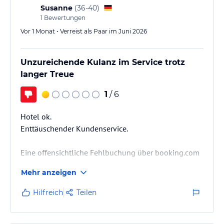
Susanne
(
36-40
)
1
Bewertungen
Vor 1 Monat • Verreist als Paar im Juni 2026
Unzureichende Kulanz im Service trotz
langer Treue
1
/ 6
Hotel ok.
Enttäuschender Kundenservice.
Eine offensichtliche Fehlbuchung über booking.com
(2 Zimmer statt 1 Zimmer für 2 Personen) sollte trotz
Mehr anzeigen
eines Vorlaufs bis Juli 2027 nicht kostenfrei korrigiert
werden. Von einem kundenorientierten Hotel hätte
Hilfreich
Teilen
ich hier deutlich mehr Kulanz erwartet –
insbesondere als langjähriger Gast.