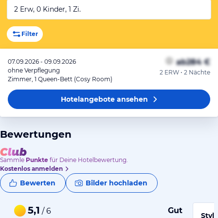
2 Erw, 0 Kinder, 1 Zi.
Filter
ab
284 €
07.09.2026 - 09.09.2026
ohne Verpflegung
2 ERW • 2 Nächte
Zimmer, 1 Queen-Bett (Cosy Room)
Hotelangebote
ansehen
Bewertungen
Sammle
Punkte
für Deine Hotelbewertung.
Kostenlos anmelden
Bewerten
Bilder hochladen
5,1
Gut
/ 6
Styl