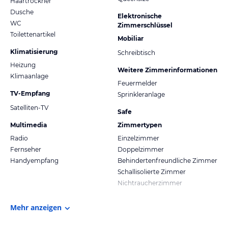
Haartrockner
Dusche
Elektronische
WC
Zimmerschlüssel
Toilettenartikel
Mobiliar
Klimatisierung
Schreibtisch
Heizung
Weitere Zimmerinformationen
Klimaanlage
Feuermelder
TV-Empfang
Sprinkleranlage
Satelliten-TV
Safe
Multimedia
Zimmertypen
Radio
Einzelzimmer
Fernseher
Doppelzimmer
Handyempfang
Behindertenfreundliche Zimmer
Schallisolierte Zimmer
Nichtraucherzimmer
Mehr anzeigen