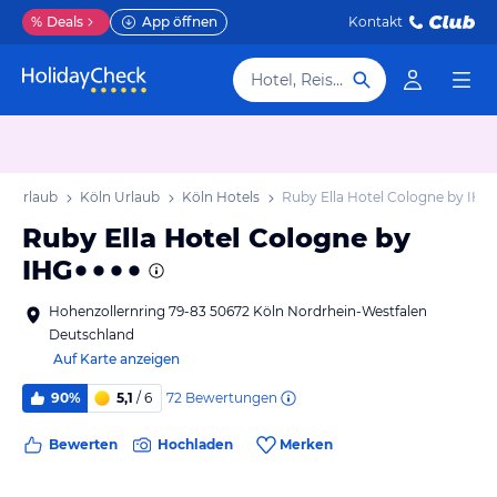
%
Deals
App öffnen
Kontakt
Hotel, Reiseziel
n Urlaub
Köln Urlaub
Köln Hotels
Ruby Ella Hotel Cologne by IHG
Ruby Ella Hotel Cologne by
IHG
Hohenzollernring 79-83 50672 Köln Nordrhein-Westfalen
Deutschland
Auf Karte anzeigen
72
Bewertungen
90%
5,1
/ 6
Bewerten
Hochladen
Merken