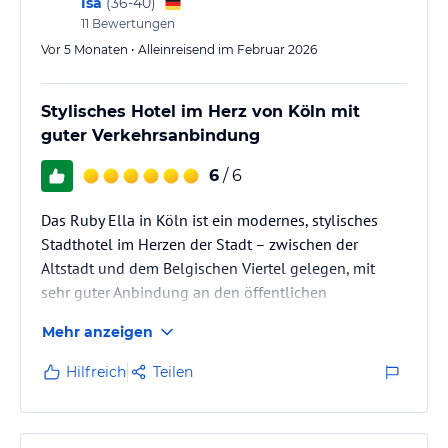
Isa
(
36-40
)
11
Bewertungen
Hinweis:
Allgemeine und unverbindliche
Vor 5 Monaten • Alleinreisend im Februar 2026
Hoteliers-/Veranstalter-/Kataloginformationen. Alle Angaben
ohne Gewähr und ohne Prüfung durch HolidayCheck. Bitte
lies vor der Buchung die verbindlichen
Angebotsdetails
des
Stylisches Hotel im Herz von Köln mit
jeweiligen Veranstalters.
guter Verkehrsanbindung
6
/ 6
Das Ruby Ella in Köln ist ein modernes, stylisches
Stadthotel im Herzen der Stadt – zwischen der
Altstadt und dem Belgischen Viertel gelegen, mit
sehr guter Anbindung an den öffentlichen
Nahverkehr.
Mehr anzeigen
Hilfreich
Teilen