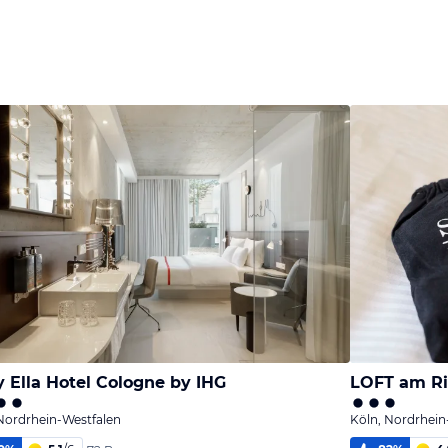
 Ella Hotel Cologne by IHG
LOFT am Ri
Nordrhein-Westfalen
Köln, Nordrhein