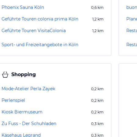
Phoenix Sauna Köln
buon
0,6
km
Geführte Touren colonia prima Köln
Plan
1,2
km
Geführte Touren VisitaColonia
1,2
km
Sport- und Freizeitangebote in Köln
Rest
Shopping
Mode-Atelier Perla Zayek
0,2
km
Perlenspiel
0,2
km
Kiosk Biermuseum
0,2
km
Zu Fuss - Der Schuhladen
0,3
km
Käsehaus Legrand
0,3
km