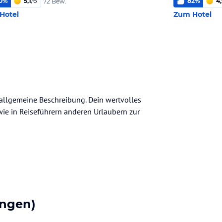
0
%
5,1
/
6
82
%
4
72 Bew.
Hotel
Zum Hotel
e allgemeine Beschreibung. Dein wertvolles
n wie in Reiseführern anderen Urlaubern zur
ngen)