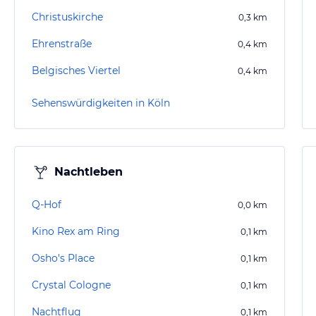
Christuskirche
0,3
km
Ehrenstraße
0,4
km
Belgisches Viertel
0,4
km
Sehenswürdigkeiten in Köln
Nachtleben
Q-Hof
0,0
km
Kino Rex am Ring
0,1
km
Osho's Place
0,1
km
Crystal Cologne
0,1
km
Nachtflug
0,1
km