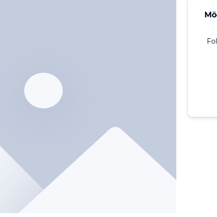
Mö
Fo