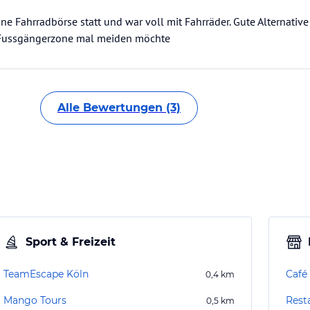
 eine Fahrradbörse statt und war voll mit Fahrräder. Gute Alternat
 Fussgängerzone mal meiden möchte
Alle Bewertungen (3)
Sport & Freizeit
TeamEscape Köln
Café
0,4
km
Mango Tours
Rest
0,5
km