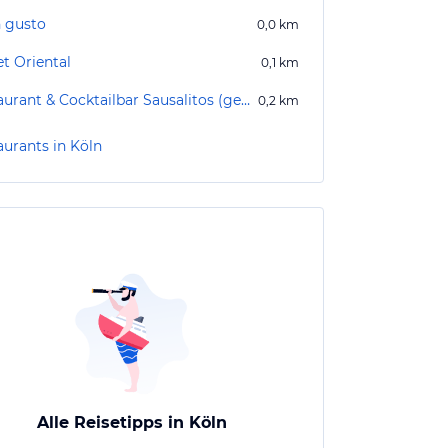
 gusto
0,0
km
et Oriental
0,1
km
Restaurant & Cocktailbar Sausalitos (geschlossen)
0,2
km
aurants in Köln
Alle Reisetipps in Köln