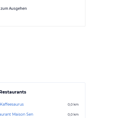
ive zum Ausgehen
Restaurants
 Kaffeesaurus
0,0
km
aurant Maison Sen
0,0
km