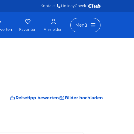
Kontakt
HolidayCheck 
Menü
werten
Favoriten
Anmelden
Reisetipp bewerten
Bilder hochladen