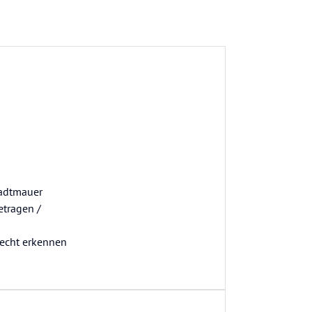
tadtmauer
etragen /
recht erkennen