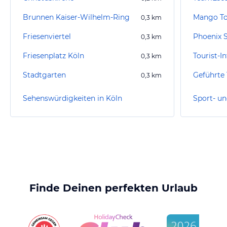
Brunnen Kaiser-Wilhelm-Ring
Mango To
0,3
km
Friesenviertel
Phoenix 
0,3
km
Friesenplatz Köln
Tourist-I
0,3
km
Stadtgarten
Geführte 
0,3
km
Sehenswürdigkeiten in Köln
Sport- un
Finde Deinen perfekten Urlaub