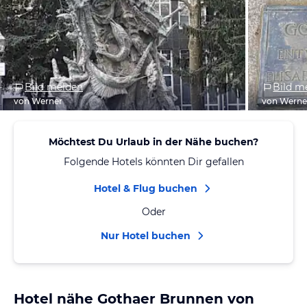
Bild melden
Bild m
von Werner
von Werne
Möchtest Du Urlaub in der Nähe buchen?
Folgende Hotels könnten Dir gefallen
Hotel & Flug buchen
Oder
Nur Hotel buchen
Hotel nähe Gothaer Brunnen von