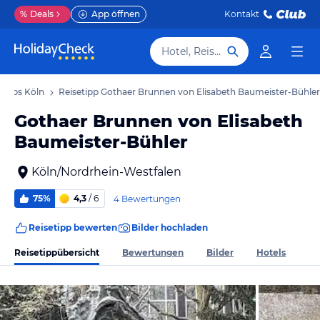
%
Deals
App öffnen
Kontakt
Hotel, Reiseziel
tipps Köln
Reisetipp Gothaer Brunnen von Elisabeth Baumeister-Bühler
Gothaer Brunnen von Elisabeth
Baumeister-Bühler
Köln/Nordrhein-Westfalen
75%
4,3
/ 6
4 Bewertungen
Reisetipp bewerten
Bilder hochladen
Reisetippübersicht
Bewertungen
Bilder
Hotels