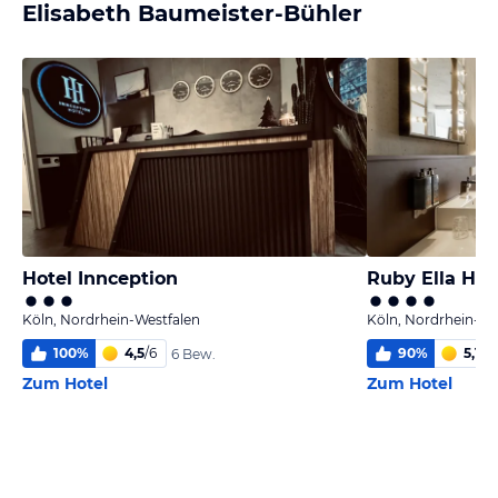
Elisabeth Baumeister-Bühler
Hotel Innception
Ruby Ella Hot
Köln, Nordrhein-Westfalen
Köln, Nordrhein-We
100
%
4,5
/
6
90
%
5,1
/
6
6 Bew.
Zum Hotel
Zum Hotel