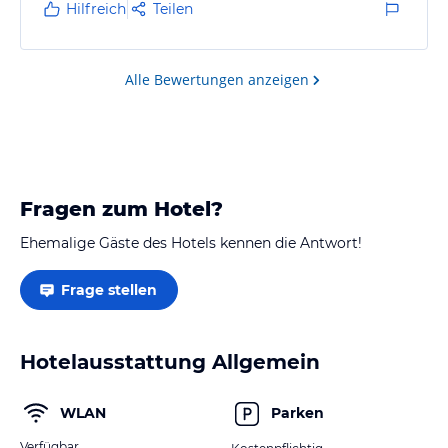
eine vernünftige Temperatur. Leider hatte sich dies in
Hilfreich
Teilen
den Abendstunden stark verändert, es war
unerträglich warm im Zimmer und die Klimaanlage
schaffte keine Abhilfe, was wir am Empfang
Alle Bewertungen anzeigen
meldeten. Als wir am späten Abend wieder zurück ins
Hotelzimmer kamen, hatte sich an der…
Fragen zum Hotel?
Ehemalige Gäste des Hotels kennen die Antwort!
Frage stellen
Hotelausstattung Allgemein
WLAN
Parken
Verfügbar