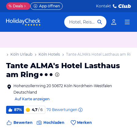
%
Deals
App öffnen
Kontakt
Hotel, Reiseziel
aub
Köln Urlaub
Köln Hotels
Tante ALMA's Hotel Lasthaus am Ring
Tante ALMA's Hotel Lasthaus
am Ring
Hohenzollernring 20 50672 Köln Nordrhein-Westfalen
Deutschland
Auf Karte anzeigen
70
Bewertungen
87%
4,7
/ 6
Bewerten
Hochladen
Merken