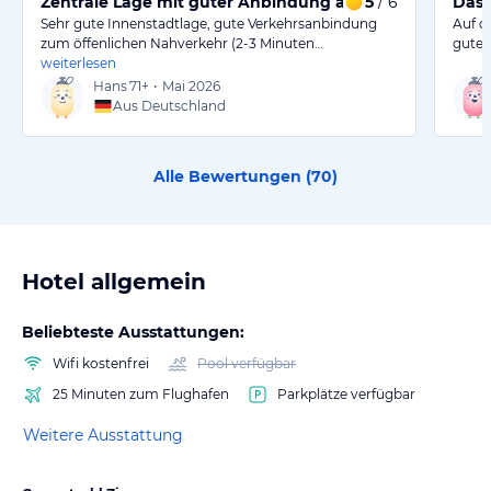
Zentrale Lage mit guter Anbindung an den öffentliche
5
/ 6
Das 
Sehr gute Innenstadtlage, gute Verkehrsanbindung
Auf d
zum öffenlichen Nahverkehr (2-3 Minuten…
gutes
weiterlesen
Hans
71+
•
Mai 2026
Aus Deutschland
Alle Bewertungen (
70
)
Hotel allgemein
Beliebteste Ausstattungen:
Wifi kostenfrei
Pool verfügbar
25 Minuten zum Flughafen
Parkplätze verfügbar
Weitere Ausstattung