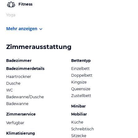
Fitness
Yoga
Mehr anzeigen
Zimmerausstattung
Badezimmer
Bettentyp
Badezimmerdetails
Einzelbett
Doppelbett
Haartrockner
Kingsize
Dusche
Queensize
WC
Zustellbett
Badewanne/Dusche
Badewanne
Minibar
Zimmerservice
Mobiliar
Küche
Verfügbar
Schreibtisch
Klimatisierung
Sitzecke