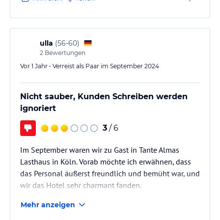
ulla
(
56-60
)
2
Bewertungen
Vor 1 Jahr • Verreist als Paar im September 2024
Nicht sauber, Kunden Schreiben werden
ignoriert
3
/ 6
Im September waren wir zu Gast in Tante Almas
Lasthaus in Köln. Vorab möchte ich erwähnen, dass
das Personal äußerst freundlich und bemüht war, und
wir das Hotel sehr charmant fanden.
Mehr anzeigen
Als wir ankamen, herrschte in unserem Zimmer noch