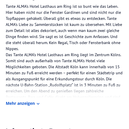
Tante ALMA's Hotel Lasthaus am Ring ist so bunt wie das Leben.
Hier haben nicht nur die Fenster Gardinen und sind nicht nur die
Topflappen gehäkelt. Überall gibt es etwas zu entdecken. Tante
ALMA's Liebe zu Sammlerstücken ist kaum zu übersehen. Mit Liebe
zum Detail ist alles dekoriert, auch wenn man kaum zwei gleiche
Dinge finden wird. Sie sagt es ist Geschichte zum Anfassen. Und
die steht überall herum. Kein Regal, Tisch oder Fensterbank ohne
Nippes.
Das Tante ALMA‘s Hotel Lasthaus am Ring liegt im Zentrum Kölns.
Somit sind auch außerhalb von Tante ALMA’s Hotel viele
Möglichkeiten geboten. Die Altstadt Köln kann innerhalb von 15
Minuten zu Fuß erreicht werden – perfekt für einen Städtetrip und
als Ausgangspunkt für eine Erkundungstour durch Köln. Die
nächste U-Bahn-Station „Rudolfsplatz“ ist in 3 Minuten zu Fuß zu
erreichen. Um den Abend zu genießen liegen zahlreiche
Restaurants, Bars und Cafés direkt am Hohenzollernring und sind
zu Fuß von Tante ALMA‘s Hotel Lasthaus am Ring schnell zu
Mehr anzeigen
erreichen.
Die Lage des Hotels