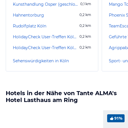
Kunsthandlung Osper (geschlossen)
0,1
km
Mango To
Hahnentorburg
0,2
km
Phoenix 
Rudolfplatz Köln
0,2
km
TeamEsca
HolidayCheck User-Treffen Köln 2007
0,2
km
HolidayCheck User-Treffen Köln 2006
0,2
km
Agrippab
Sehenswürdigkeiten in Köln
Sport- un
Hotels in der Nähe von Tante ALMA's
Hotel Lasthaus am Ring
91%