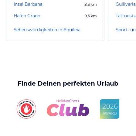
Insel Barbana
Gulliverl
8,3
km
Hafen Grado
Tattoostu
9,5
km
Sehenswürdigkeiten in Aquileia
Finde Deinen perfekten Urlaub