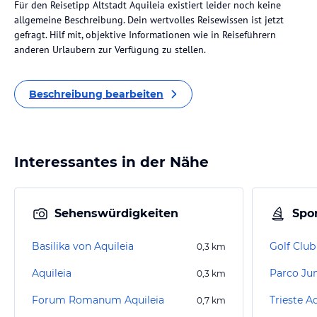
Für den Reisetipp Altstadt Aquileia existiert leider noch keine
allgemeine Beschreibung. Dein wertvolles Reisewissen ist jetzt
gefragt. Hilf mit, objektive Informationen wie in Reiseführern
anderen Urlaubern zur Verfügung zu stellen.
Beschreibung bearbeiten
Interessantes in der Nähe
Sehenswürdigkeiten
Spor
Basilika von Aquileia
Golf Clu
0,3
km
Aquileia
Parco Jun
0,3
km
Forum Romanum Aquileia
Trieste A
0,7
km