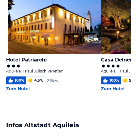
Hotel Patriarchi
Casa Delneri
Aquileia, Friaul Julisch Venetien
Aquileia, Friaul Jul
100
%
4,5
/
6
100
%
5,1
/
6
2 Bew.
Zum Hotel
Zum Hotel
Infos Altstadt Aquileia