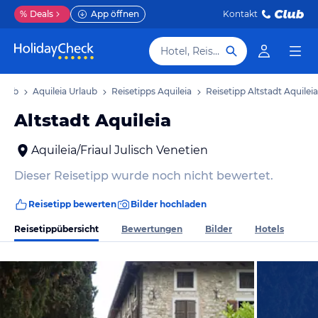
%
Deals
App öffnen
Kontakt
Hotel, Reiseziel
rlaub
Aquileia Urlaub
Reisetipps Aquileia
Reisetipp Altstadt Aquileia
Altstadt Aquileia
Aquileia/Friaul Julisch Venetien
Dieser Reisetipp wurde noch nicht bewertet.
Reisetipp bewerten
Bilder hochladen
Reisetippübersicht
Bewertungen
Bilder
Hotels