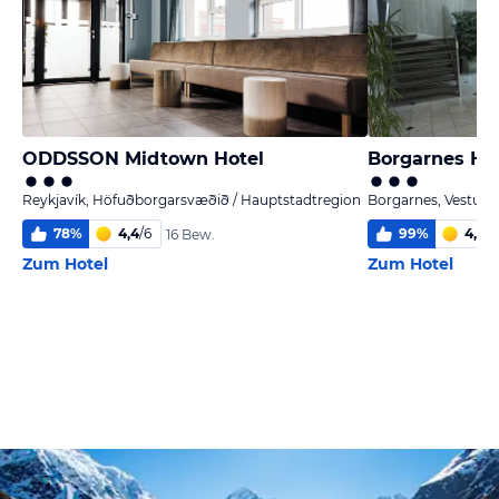
ODDSSON Midtown Hotel
Borgarnes HI 
Reykjavík, Höfuðborgarsvæðið / Hauptstadtregion
Borgarnes, Vesturla
78
%
4,4
/
6
99
%
4,8
/
6
16 Bew.
Zum Hotel
Zum Hotel