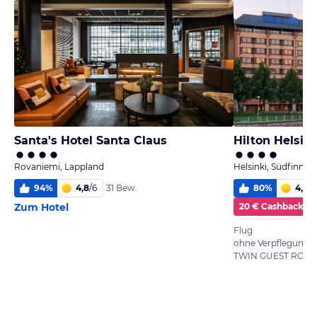
Santa's Hotel Santa Claus
Hilton Helsin
Rovaniemi, Lappland
Helsinki, Südfinnla
94
%
4,8
/
6
80
%
4,7
/
6
31 Bew.
Zum Hotel
20 € Cashback
Flug
ohne Verpflegung
TWIN GUEST ROO