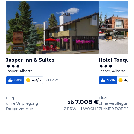
Jasper Inn & Suites
Hotel Tonquin
Jasper, Alberta
Jasper, Alberta
68
%
4,3
/
6
92
%
4,9
/
6
50 Bew.
Flug
Flug
7.008 €
ab
ohne Verpflegung
ohne Verpflegung
Doppelzimmer
2 ERW. • 1 WOCHE