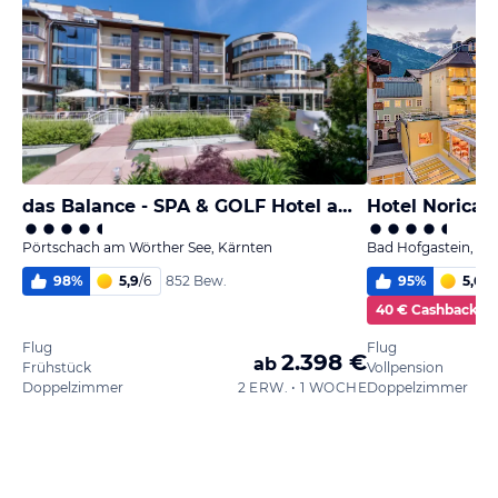
das Balance - SPA & GOLF Hotel am Wörthersee
Pörtschach am Wörther See, Kärnten
Bad Hofgastein, Sa
98
%
5,9
/
6
95
%
5,6
/
6
852 Bew.
40 € Cashback
Flug
Flug
2.398 €
ab
Frühstück
Vollpension
Doppelzimmer
2 ERW. • 1 WOCHE
Doppelzimmer