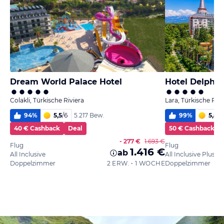
Dream World Palace Hotel
Hotel Delphin
Colakli, Türkische Riviera
Lara, Türkische Rivi
94
%
5,5
/
6
99
%
5,8
/
6
5.217 Bew.
40 € Cashback
Deal
50 € Cashback
- 277 €
1.693 €
Flug
Flug
1.416 €
ab
All Inclusive
All Inclusive Plus
Doppelzimmer
2 ERW. • 1 WOCHE
Doppelzimmer