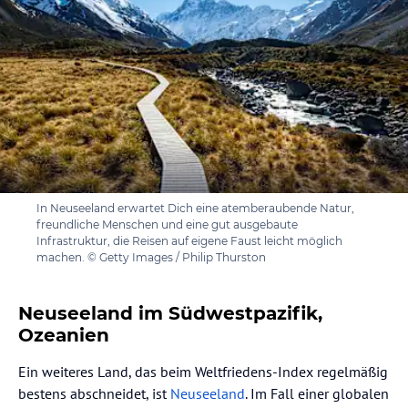
In Neuseeland erwartet Dich eine atemberaubende Natur,
freundliche Menschen und eine gut ausgebaute
Infrastruktur, die Reisen auf eigene Faust leicht möglich
machen. © Getty Images / Philip Thurston
Neuseeland im Südwestpazifik,
Ozeanien
Ein weiteres Land, das beim Weltfriedens-Index regelmäßig
bestens abschneidet, ist
Neuseeland
. Im Fall einer globalen