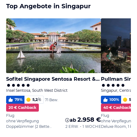
Top Angebote in Singapur
Sofitel Singapore Sentosa Resort & Spa
Pullman Singa
Insel Sentosa, South West District
Singapur, Central Di
79
%
5,2
/
6
100
%
5,6
/
71 Bew.
20 € Cashback
40 € Cashback
Flug
Flug
2.958 €
ab
ohne Verpflegung
ohne Verpflegung
Doppelzimmer (2 Betten) - Luxury
2 ERW. • 1 WOCHE