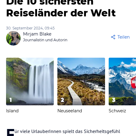
Die 10 sichersten
Reiseländer der Welt
30. September 2024, 09:45
Mirjam Blake
Teilen
Journalistin und Autorin
1
2
3
Island
Neuseeland
Schweiz
F
ür viele UrlauberInnen spielt das Sicherheitsgefühl