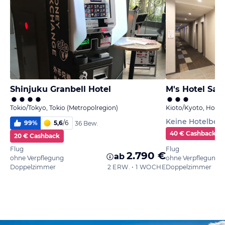
Shinjuku Granbell Hotel
M's Hotel Sa
Tokio/Tokyo, Tokio (Metropolregion)
Kioto/Kyoto, Hons
Keine Hotelbe
99
%
5,6
/
6
36 Bew.
40 € Cashback
20 € Cashback
Flug
Flug
2.790 €
ab
ohne Verpflegung
ohne Verpflegung
Doppelzimmer
2 ERW. • 1 WOCHE
Doppelzimmer